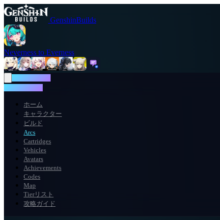
GenshinBuilds
Neverness to Everness
NTE WIKI
NTE WIKI
ホーム
キャラクター
ビルド
Arcs
Cartridges
Vehicles
Avatars
Achievements
Codes
Map
Tierリスト
攻略ガイド