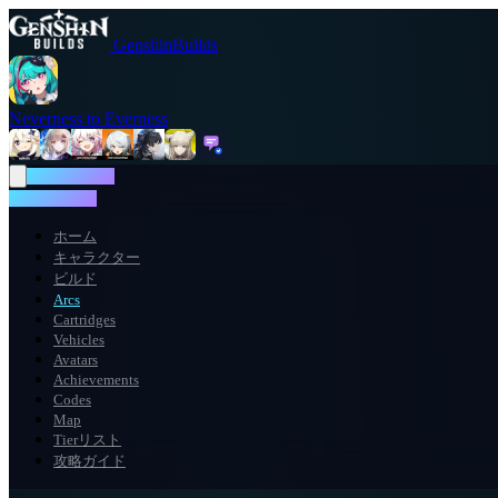
GenshinBuilds
Neverness to Everness
NTE WIKI
NTE WIKI
ホーム
キャラクター
ビルド
Arcs
Cartridges
Vehicles
Avatars
Achievements
Codes
Map
Tierリスト
攻略ガイド