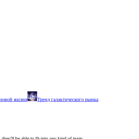
 новой жизни
Тренд галактического рынка
they'll be able to fit into any kind of team.