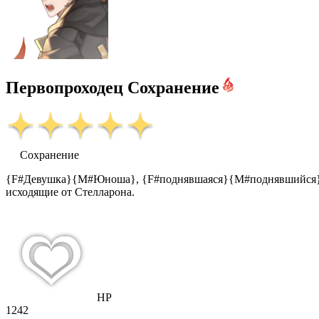
Первопроходец Сохранение
Сохранение
{F#Девушка}{M#Юноша}, {F#поднявшаяся}{M#поднявшийся} на 
исходящие от Стелларона.
HP
1242