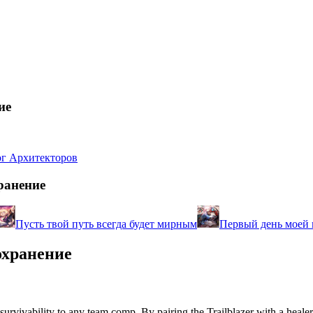
ие
ог Архитекторов
ранение
Пусть твой путь всегда будет мирным
Первый день моей
охранение
survivability to any team comp. By pairing the Trailblazer with a healer, 