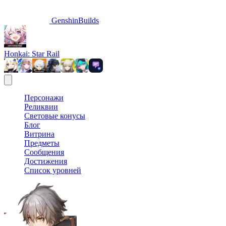
GenshinBuilds
Honkai: Star Rail
Персонажи
Реликвии
Световые конусы
Блог
Витрина
Предметы
Сообщения
Достижения
Список уровней