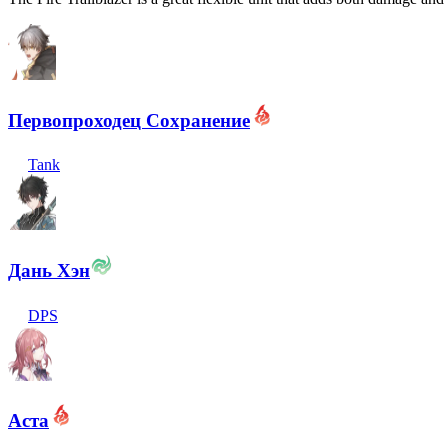
Первопроходец Сохранение
Tank
Дань Хэн
DPS
Аста