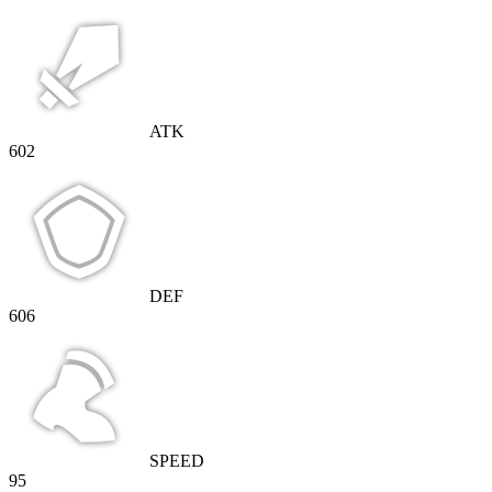
ATK
602
DEF
606
SPEED
95