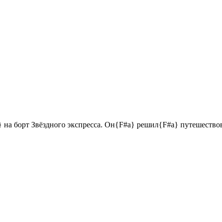
борт Звёздного экспресса. Он{F#а} решил{F#а} путешествовать