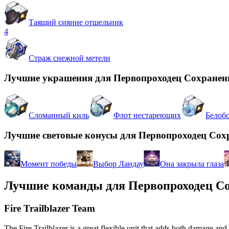
Таящий сияние отшельник
4
Страж снежной метели
Лучшие украшения для Первопроходец Сохранен
Сломанный киль
Флот нестареющих
Белоб
Лучшие световые конусы для Первопроходец Сох
Момент победы
Выбор Ландау
Она закрыла глаза
Лучшие команды для Первопроходец С
Fire Trailblazer Team
The Fire Trailblazer is a great flexible unit that adds both damage and 