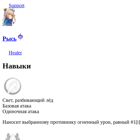
Support
Рысь
Healer
Навыки
Свет, разбивающий лёд
Базовая атака
Одиночная атака
Наносит выбранному противнику огненный урон, равный #1[i]%