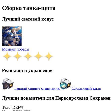
Сборка танка-щита
Лучший световой конус
Момент победы
Реликвии и украшение
Таящий сияние отшельник
Сломанный киль
Лучшие показатели для Первопроходец Сохранен
Тело
:
DEF%