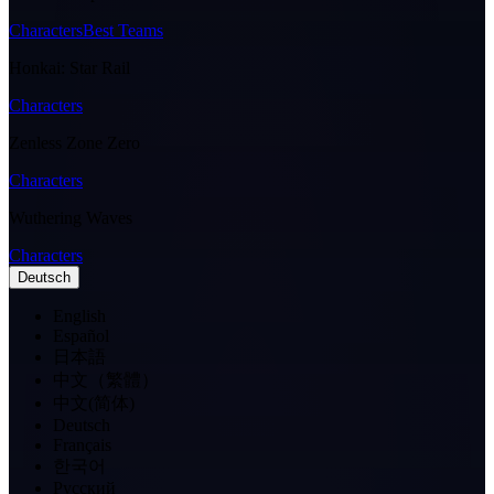
Characters
Best Teams
Honkai: Star Rail
Characters
Zenless Zone Zero
Characters
Wuthering Waves
Characters
Deutsch
English
Español
日本語
中文（繁體）
中文(简体)
Deutsch
Français
한국어
Pусский