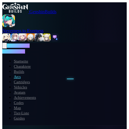
GenshinBuilds
Neverness to Everness
NTE WIKI
NTE WIKI
Startseite
Charaktere
Builds
Arcs
Cartridges
Vehicles
Avatars
Achievements
Codes
Map
Tier-Liste
Guides