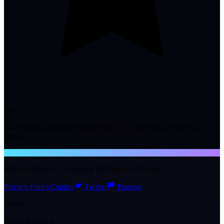
Fest
Es erschien aus einem Wolkenbruch, der die Welt auf den Kopf
stellte.
NTE WIKI
Eibon Archives — Anomaly Intelligence Division
Privacy Policy
Contact
Twitter
Patreon
Games
Genshin Impact