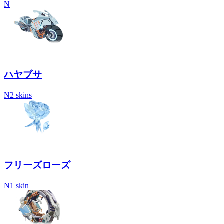
N
ハヤブサ
N
2 skins
フリーズローズ
N
1 skin