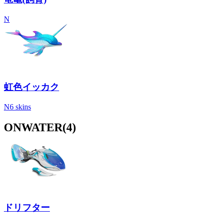
N
虹色イッカク
N
6 skins
ONWATER
(4)
ドリフター