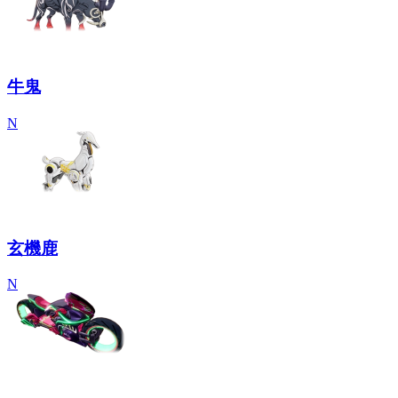
牛鬼
N
玄機鹿
N