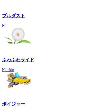
ブルダスト
N
ふわふわライド
N
1 skin
ボイジャー