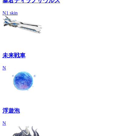
暴君ティラノサウルス
N
1 skin
未来戦車
N
浮遊泡
N