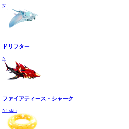
N
ドリフター
N
ファイアティース・シャーク
N
1 skin