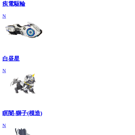
疾電駆輪
N
白昼星
N
瞑闇-獅子(模造)
N