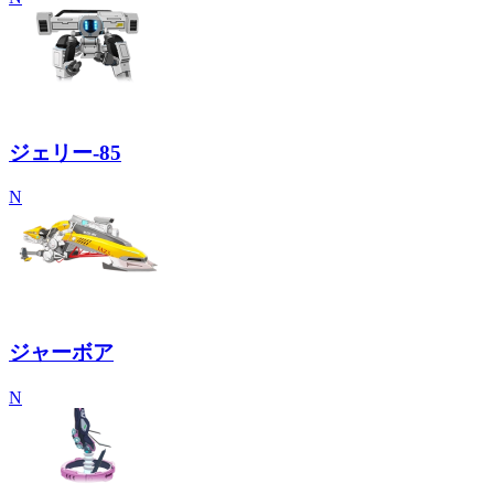
ジェリー-85
N
ジャーボア
N