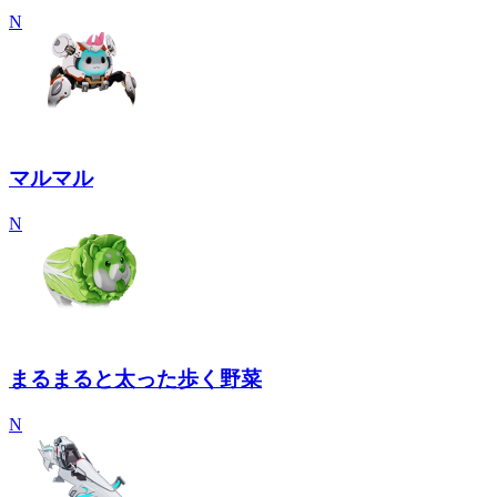
N
マルマル
N
まるまると太った歩く野菜
N