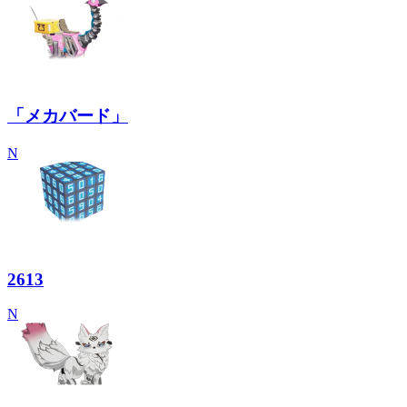
「メカバード」
N
2613
N