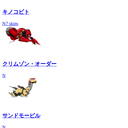
キノコビト
N
7 skins
クリムゾン・オーダー
N
サンドモービル
N