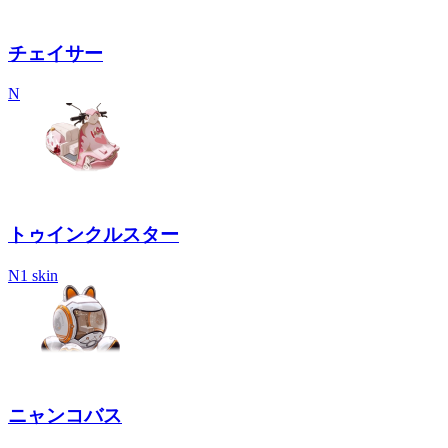
チェイサー
N
トゥインクルスター
N
1 skin
ニャンコバス