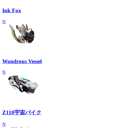
Ink Fox
N
Wondrous Vessel
N
Z110宇宙バイク
N