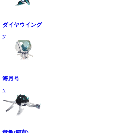
ダイヤウイング
N
海月号
N
竜亀(飼育)