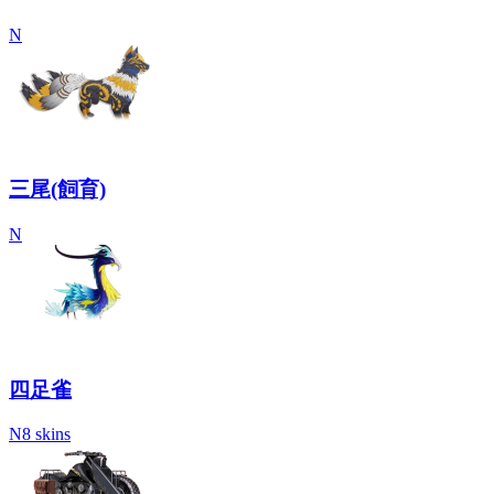
N
三尾(飼育)
N
四足雀
N
8 skins