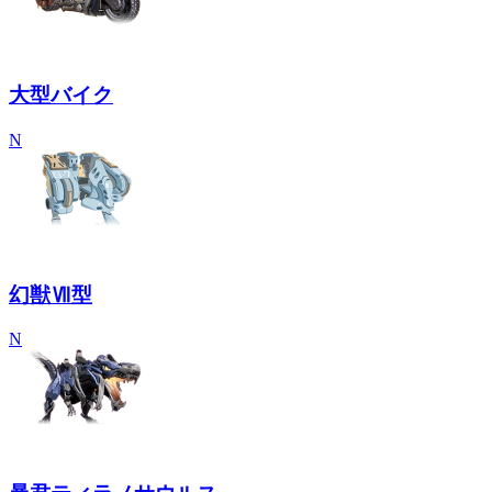
大型バイク
N
幻獣Ⅶ型
N