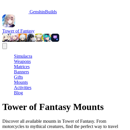
GenshinBuilds
Tower of Fantasy
Simulacra
Weapons
Matrices
Banners
Gifts
Mounts
Activities
Blog
Tower of Fantasy Mounts
Discover all available mounts in Tower of Fantasy. From
motorcycles to mythical creatures, find the perfect way to travel