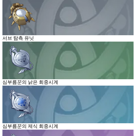
서브 탐측 유닛
심부름꾼의 낡은 회중시계
심부름꾼의 제식 회중시계