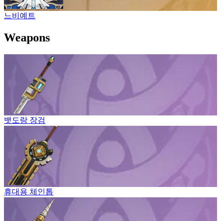
느비예트
Weapons
뱃도랑 장검
휴대용 체인톱