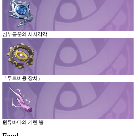
심부름꾼의 시시각각
「투르비용 장치」
원류바다의 기린 뿔
Food