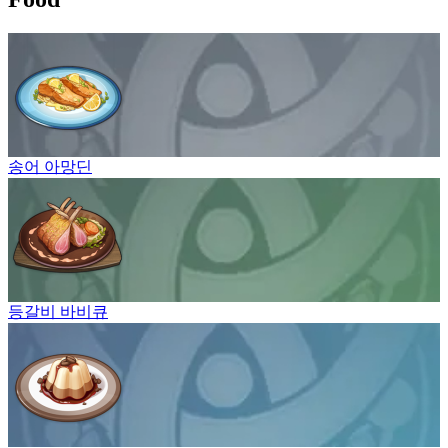
송어 아망딘
등갈비 바비큐