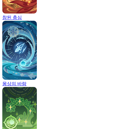
참된 충심
몽상의 바람