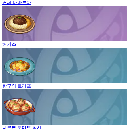
커피 바바루아
해기스
항구의 트리프
나르본 토마토 팍시