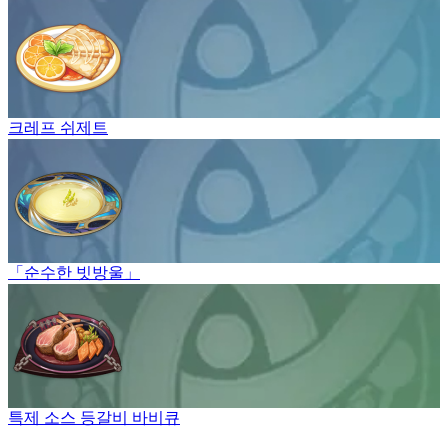
크레프 쉬제트
「순수한 빗방울」
특제 소스 등갈비 바비큐