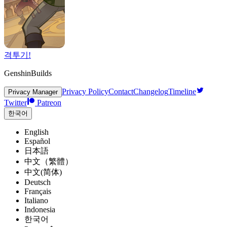
격투기!
GenshinBuilds
Privacy Policy
Contact
Changelog
Timeline
Privacy Manager
Twitter
Patreon
한국어
English
Español
日本語
中文（繁體）
中文(简体)
Deutsch
Français
Italiano
Indonesia
한국어