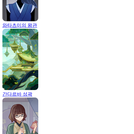
와타츠미의 왕관
간다르바 성곽