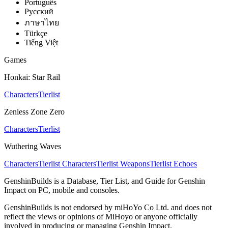
Português
Pусский
ภาษาไทย
Türkçe
Tiếng Việt
Games
Honkai: Star Rail
Characters
Tierlist
Zenless Zone Zero
Characters
Tierlist
Wuthering Waves
Characters
Tierlist Characters
Tierlist Weapons
Tierlist Echoes
GenshinBuilds is a Database, Tier List, and Guide for Genshin
Impact on PC, mobile and consoles.
GenshinBuilds is not endorsed by miHoYo Co Ltd. and does not
reflect the views or opinions of MiHoyo or anyone officially
involved in producing or managing Genshin Impact.