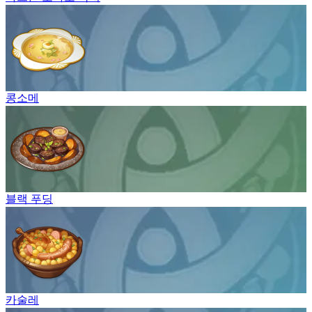
콩소메
블랙 푸딩
카술레