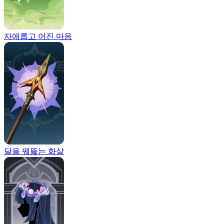
자애롭고 어진 마음
달을 꿰뚫는 화살