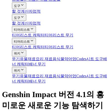
도구
할 것
계산자
업적
도구
할 것
계산자
업적
티어리스트
티어리스트 캐릭터
티어리스트 무기
티어리스트
티어리스트 캐릭터
티어리스트 무기
위키
무기
유물
재료
요리 재료
음식
물약
어업
Codes
시트 도구
배
너 캐릭터
배너 무기
위키
무기
유물
재료
요리 재료
음식
물약
어업
Codes
시트 도구
배
너 캐릭터
배너 무기
Genshin Impact 버전 4.1의 흥
미로운 새로운 기능 탐색하기