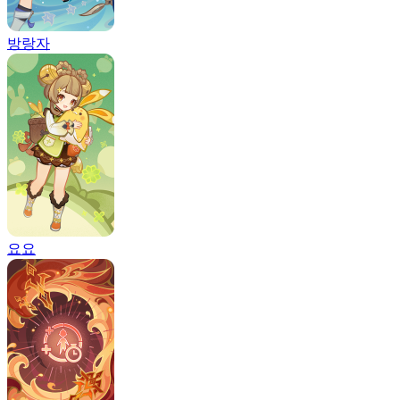
방랑자
요요