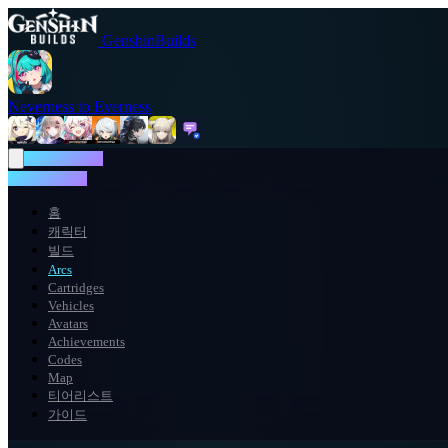
GenshinBuilds
Neverness to Everness
NTE WIKI
NTE WIKI
홈
캐릭터
빌드
Arcs
Cartridges
Vehicles
Avatars
Achievements
Codes
Map
티어리스트
가이드