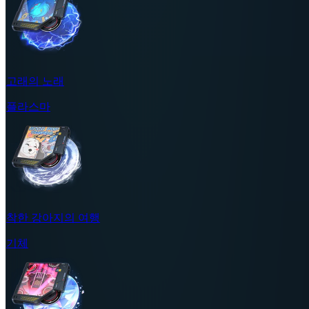
고래의 노래
플라스마
착한 강아지의 여행
기체