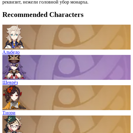
реквизит, нежели головной убор монарха.
Recommended Characters
Альбедо
Шеврёз
Тиори