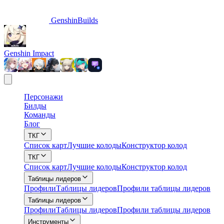
GenshinBuilds
Genshin Impact
Персонажи
Билды
Команды
Блог
ТКГ
Список карт
Лучшие колоды
Конструктор колод
ТКГ
Список карт
Лучшие колоды
Конструктор колод
Таблицы лидеров
Профили
Таблицы лидеров
Профили таблицы лидеров
Таблицы лидеров
Профили
Таблицы лидеров
Профили таблицы лидеров
Инструменты