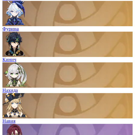
Фурина
Кинич
Нахида
Навия