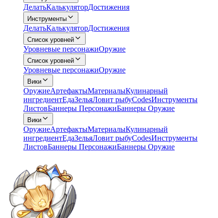
Делать
Калькулятор
Достижения
Инструменты
Делать
Калькулятор
Достижения
Список уровней
Уровневые персонажи
Оружие
Список уровней
Уровневые персонажи
Оружие
Вики
Оружие
Артефакты
Материалы
Кулинарный
ингредиент
Еда
Зелья
Ловит рыбу
Codes
Инструменты
Листов
Баннеры Персонажи
Баннеры Оружие
Вики
Оружие
Артефакты
Материалы
Кулинарный
ингредиент
Еда
Зелья
Ловит рыбу
Codes
Инструменты
Листов
Баннеры Персонажи
Баннеры Оружие