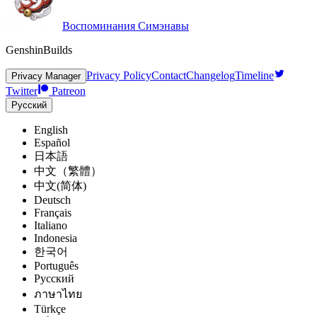
Воспоминания Симэнавы
GenshinBuilds
Privacy Policy
Contact
Changelog
Timeline
Privacy Manager
Twitter
Patreon
Pусский
English
Español
日本語
中文（繁體）
中文(简体)
Deutsch
Français
Italiano
Indonesia
한국어
Português
Pусский
ภาษาไทย
Türkçe