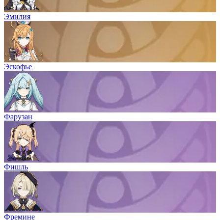
Эмилия
Эскофье
Фарузан
Фишль
Фремине