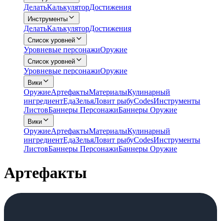
Делать
Калькулятор
Достижения
Инструменты
Делать
Калькулятор
Достижения
Список уровней
Уровневые персонажи
Оружие
Список уровней
Уровневые персонажи
Оружие
Вики
Оружие
Артефакты
Материалы
Кулинарный
ингредиент
Еда
Зелья
Ловит рыбу
Codes
Инструменты
Листов
Баннеры Персонажи
Баннеры Оружие
Вики
Оружие
Артефакты
Материалы
Кулинарный
ингредиент
Еда
Зелья
Ловит рыбу
Codes
Инструменты
Листов
Баннеры Персонажи
Баннеры Оружие
Артефакты