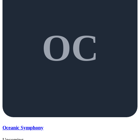
OC
Oceanic Symphony
Upcoming