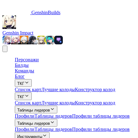
GenshinBuilds
Genshin Impact
Персонажи
Билды
Команды
Блог
ТКГ
Список карт
Лучшие колоды
Конструктор колод
ТКГ
Список карт
Лучшие колоды
Конструктор колод
Таблицы лидеров
Профили
Таблицы лидеров
Профили таблицы лидеров
Таблицы лидеров
Профили
Таблицы лидеров
Профили таблицы лидеров
Инструменты