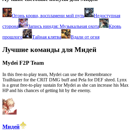
Огонь крови, воспламени мой путь
Недоступная
сторона
Запись ниндзя: Музыкальная охота
Кровь
прошлого
Тайная клятва
Вдали от огня
Лучшие команды для Мидей
Mydei F2P Team
In this free-to-play team, Mydei can use the Remembrance
Trailblazer for the CRIT DMG buff and Pela for DEF shred. Lynx
is a great free-to-play sustain for Mydei as she can increase his Max
HP and his chances of getting hit by the enemy.
Мидей