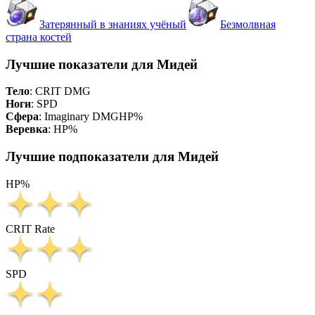
Затерянный в знаниях учёный
Безмолвная
страна костей
Лучшие показатели для Мидей
Тело
:
CRIT DMG
Ноги
:
SPD
Сфера
:
Imaginary DMG
HP%
Веревка
:
HP%
Лучшие подпоказатели для Мидей
HP%
CRIT Rate
SPD