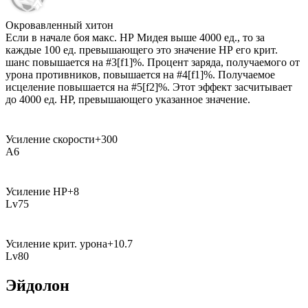
Окровавленный хитон
Если в начале боя макс. НР Мидея выше
4000
ед., то за
каждые
100
ед. превышающего это значение НР его крит.
шанс повышается на
#3[f1]%
. Процент заряда, получаемого от
урона противников, повышается на
#4[f1]%
. Получаемое
исцеление повышается на
#5[f2]%
. Этот эффект засчитывает
до
4000
ед. НР, превышающего указанное значение.
Усиление скорости
+
300
A
6
Усиление НР
+
8
Lv
75
Усиление крит. урона
+
10.7
Lv
80
Эйдолон