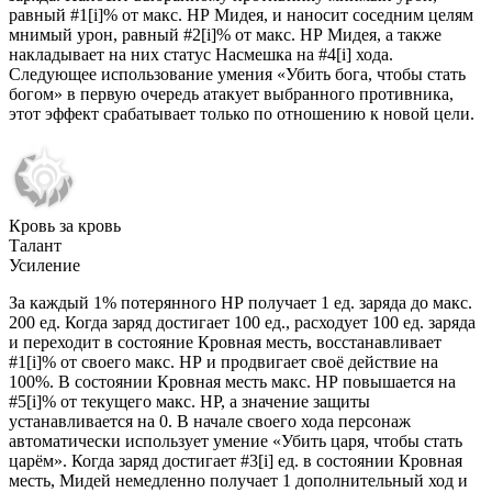
равный #1[i]% от макс. НР Мидея, и наносит соседним целям
мнимый урон, равный #2[i]% от макс. НР Мидея, а также
накладывает на них статус Насмешка на #4[i] хода.
Следующее использование умения «Убить бога, чтобы стать
богом» в первую очередь атакует выбранного противника,
этот эффект срабатывает только по отношению к новой цели.
Кровь за кровь
Талант
Усиление
За каждый 1% потерянного НР получает 1 ед. заряда до макс.
200 ед. Когда заряд достигает 100 ед., расходует 100 ед. заряда
и переходит в состояние Кровная месть, восстанавливает
#1[i]% от своего макс. НР и продвигает своё действие на
100%. В состоянии Кровная месть макс. НР повышается на
#5[i]% от текущего макс. НР, а значение защиты
устанавливается на 0. В начале своего хода персонаж
автоматически использует умение «Убить царя, чтобы стать
царём». Когда заряд достигает #3[i] ед. в состоянии Кровная
месть, Мидей немедленно получает 1 дополнительный ход и