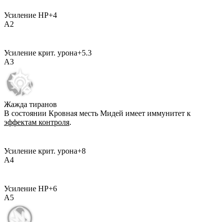
Усиление НР
+
4
A
2
Усиление крит. урона
+
5.3
A
3
Жажда тиранов
В состоянии Кровная месть Мидей имеет иммунитет к
эффектам контроля
.
Усиление крит. урона
+
8
A
4
Усиление НР
+
6
A
5