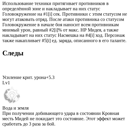
Использование техники притягивает противников в
определённой зоне и накладывает на них статус
Головокружение на #1[i] сек. Противники с этим статусом не
могут атаковать отряд. После атаки противника со статусом
Головокружение в начале боя наносит всем противникам
мнимый урон, равный #2[i]% от макс. НР Мидея, а также
накладывает на них статус Насмешка на #4[i] ход. Персонаж
также накапливает #5[i] ед. заряда, описанного в его таланте.
Следы
Усиление крит. урона
+
5.3
Lv
1
Вода и земля
При получении добивающего удара в состоянии Кровная
месть Мидей не покидает это состояние. Этот эффект может
сработать до
3
раза за бой.