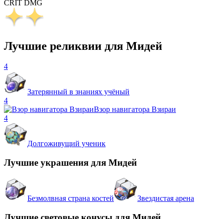
CRIT DMG
Лучшие реликвии для Мидей
4
Затерянный в знаниях учёный
4
Взор навигатора Взираи
4
Долгоживущий ученик
Лучшие украшения для Мидей
Безмолвная страна костей
Звездистая арена
Лучшие световые конусы для Мидей