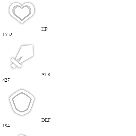
HP
1552
ATK
427
DEF
194