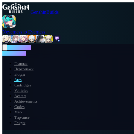
GenshinBuilds
Neverness to Everness
NTE WIKI
NTE WIKI
Главная
Персонажи
Билды
Arcs
Cartridges
Vehicles
Avatars
Achievements
Codes
Map
Тир-лист
Гайды