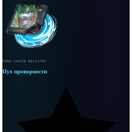
FORK-CHAIN REGISTRY
Пух проворности