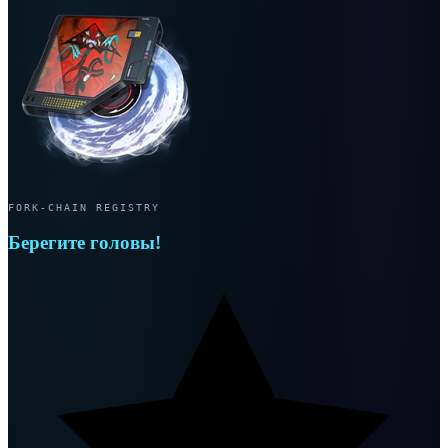
FORK-CHAIN REGISTRY
Берегите головы!