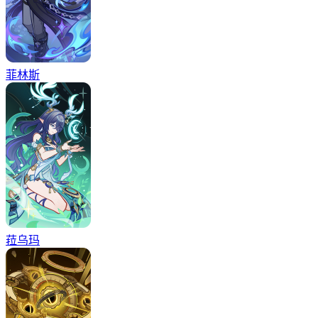
菲林斯
菈乌玛