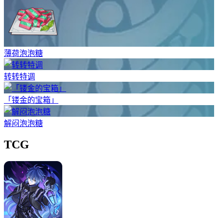
薄荷泡泡糖
转转特调
「镂金的宝箱」
解闷泡泡糖
TCG