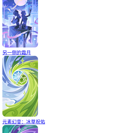
另一侧的霜月
元素幻变：冰草祝佑