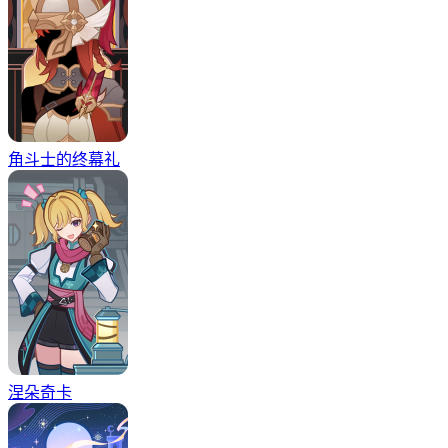
角斗士的终幕礼
涅朵奇卡