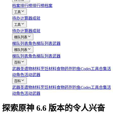
档案
排行榜
排行榜档案
工具
待办
计算器
成就
工具
待办
计算器
成就
梯队列表
梯队列表角色
梯队列表武器
梯队列表
梯队列表角色
梯队列表武器
百科
武器
圣遗物
材料
烹饪材料
食物
药剂
钓鱼
Codes
工具合集
活
动角色
活动武器
百科
武器
圣遗物
材料
烹饪材料
食物
药剂
钓鱼
Codes
工具合集
活
动角色
活动武器
探索原神 6.6 版本的令人兴奋