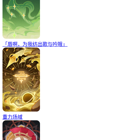
「唇啊，为我纺出歌与吟哦」
重力场域