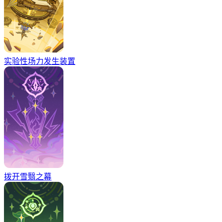
实验性场力发生装置
拨开雪翳之幕