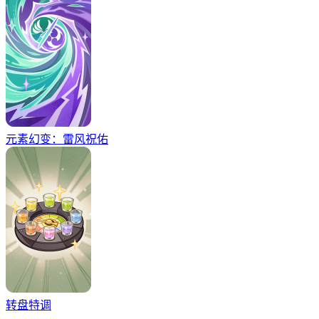
元素幻变：雷风祝佑
转盘特调