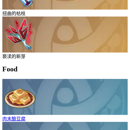
扭曲的枯枝
亵渎的新芽
Food
肉末酿豆腐