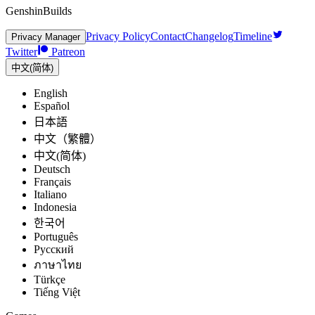
GenshinBuilds
Privacy Policy
Contact
Changelog
Timeline
Privacy Manager
Twitter
Patreon
中文(简体)
English
Español
日本語
中文（繁體）
中文(简体)
Deutsch
Français
Italiano
Indonesia
한국어
Português
Pусский
ภาษาไทย
Türkçe
Tiếng Việt