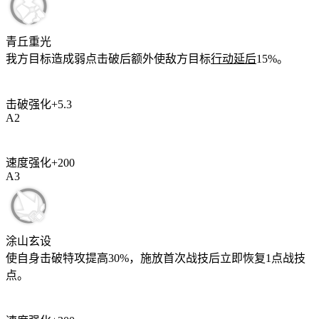
青丘重光
我方目标造成弱点击破后额外使敌方目标
行动延后
15%
。
击破强化
+
5.3
A
2
速度强化
+
200
A
3
涂山玄设
使自身击破特攻提高
30%
，施放首次战技后立即恢复
1
点战技
点。