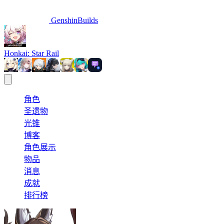
GenshinBuilds
Honkai: Star Rail
角色
圣遗物
光锥
博客
角色展示
物品
消息
成就
排行榜