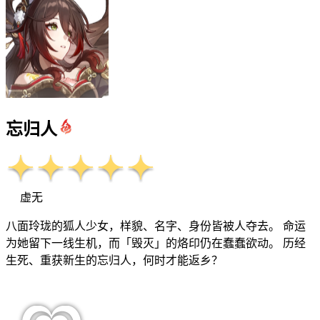
忘归人
虚无
八面玲珑的狐人少女，样貌、名字、身份皆被人夺去。 命运
为她留下一线生机，而「毁灭」的烙印仍在蠢蠢欲动。 历经
生死、重获新生的忘归人，何时才能返乡？