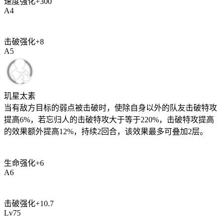
速度强化
+
300
A
4
击破强化
+
8
A
5
玑星太素
当有敌方目标的弱点被击破时，使除自身以外的队友击破特攻
提高
6%
，若忘归人的击破特攻大于等于
220%
，击破特攻提高
的效果额外提高
12%
，持续
2
回合，该效果最多可叠加
2
层。
生命强化
+
6
A
6
击破强化
+
10.7
Lv
75