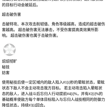
的目标行动会被延后。
超击破伤害
击破特攻、本次攻击削韧值、角色等级越高，造成的超击破伤
害越高。 超击破伤害无法暴击，不受伤害提高类效果所影
响。 超击破伤害也属于击破伤害。
炤炤彻旷
秘技
妨害
使用秘技后使一定区域内的敌人陷入#1[i]秒的晕眩状态，晕眩
状态下敌人不会主动攻击我方目标。 若主动攻击陷入晕眩状
态的敌人，进入战斗后忘归人行动提前#4[i]%，并有#2[i]%的
基础概率使敌方每个单体目标陷入与忘归人战技相同的防御力
降低状态，持续#3[i]回合。