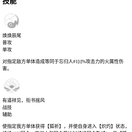
技能
焕焕辰尾
普攻
单攻
对指定敌方单体造成等同于忘归人#1[i]%攻击力的火属性伤
害。
有道祥见，衔书摇风
战技
辅助
使指定我方单体获得【狐祈】，并使自身进入【炽灼】状态，