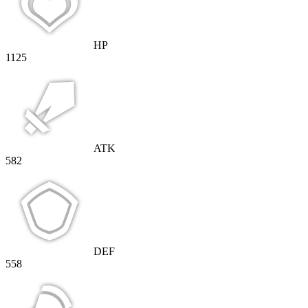
HP
1125
ATK
582
DEF
558