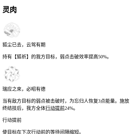
灵肉
狐尘已去，云驾有期
持有【狐祈】的我方目标，弱点击破效率提高
50%
。
瑞应之來，必昭有德
当有敌方目标的弱点被击破时，为忘归人恢复
3
点能量。施放
终结技后，我方全体
行动提前
24%
。
行动提前
使目标在下次行动前的等待间隔缩短。