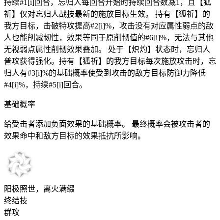
持续#1[i]回合，忘归人每回合开始时持续回合数减1，且【狐
祈】仅对忘归人战技最新的施放目标生效。 持有【狐祈】的
我方目标，击破特攻提高#2[i]%，攻击没有对应属性弱点的敌
人也能削减韧性，效果等同于原削韧值的#6[i]%，无法与其他
无视弱点属性削韧效果叠加。 处于【炽灼】状态时，忘归人
普攻获得强化。持有【狐祈】的我方目标每次施放攻击时，忘
归人有#3[i]%的基础概率使受到攻击的敌方目标防御力降低
#4[i]%，持续#5[i]回合。
基础概率
给受击者添加负面效果的基础概率。 最终概率会被攻击者的
效果命中和敌方目标的效果抵抗所影响。
阳极照世，离火满缀
终结技
群攻