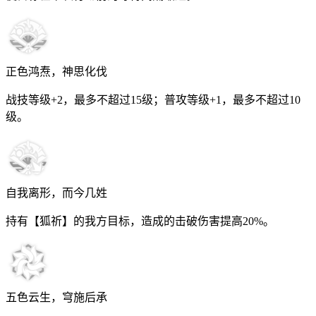
正色鸿焘，神思化伐
战技等级+2，最多不超过
15
级；普攻等级+1，最多不超过
10
级。
自我离形，而今几姓
持有【狐祈】的我方目标，造成的击破伤害提高
20%
。
五色云生，穹施后承