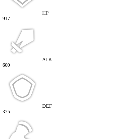
HP
917
ATK
600
DEF
375