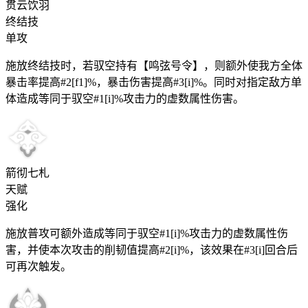
贯云饮羽
终结技
单攻
施放终结技时，若驭空持有【鸣弦号令】，则额外使我方全体
暴击率提高#2[f1]%，暴击伤害提高#3[i]%。同时对指定敌方单
体造成等同于驭空#1[i]%攻击力的虚数属性伤害。
箭彻七札
天赋
强化
施放普攻可额外造成等同于驭空#1[i]%攻击力的虚数属性伤
害，并使本次攻击的削韧值提高#2[i]%，该效果在#3[i]回合后
可再次触发。