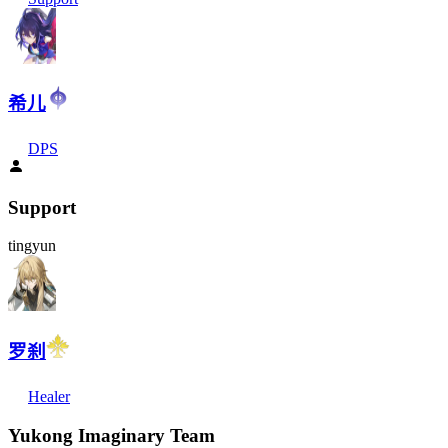
希儿
DPS
Support
tingyun
罗刹
Healer
Yukong Imaginary Team