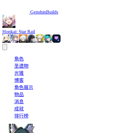
GenshinBuilds
Honkai: Star Rail
角色
圣遗物
光锥
博客
角色展示
物品
消息
成就
排行榜