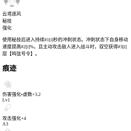
云鸢逐风
秘技
强化
使用秘技后进入持续#1[i]秒的冲刺状态。冲刺状态下自身移动
速度提高#2[i]%，且主动攻击敌人进入战斗时，驭空获得#3[i]
层【鸣弦号令】。
痕迹
伤害强化•虚数
+
3.2
Lv
1
攻击强化
+
4
A
3