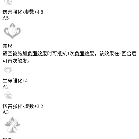
伤害强化•虚数
+
4.8
A
5
襄尺
驭空被施加
负面效果
时可抵抗1次
负面效果
，该效果在
2
回合后
可再次触发。
生命强化
+
4
A
2
伤害强化•虚数
+
3.2
A
3