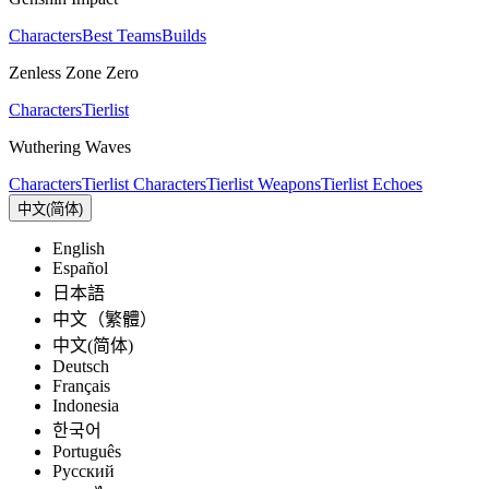
Characters
Best Teams
Builds
Zenless Zone Zero
Characters
Tierlist
Wuthering Waves
Characters
Tierlist Characters
Tierlist Weapons
Tierlist Echoes
中文(简体)
English
Español
日本語
中文（繁體）
中文(简体)
Deutsch
Français
Indonesia
한국어
Português
Pусский