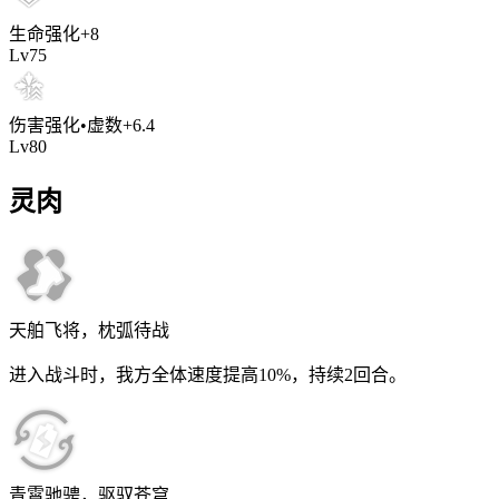
生命强化
+
8
Lv
75
伤害强化•虚数
+
6.4
Lv
80
灵肉
天舶飞将，枕弧待战
进入战斗时，我方全体速度提高
10%
，持续
2
回合。
青霄驰骋，驱驭苍穹