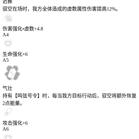
迟彝
驭空在场时，我方全体造成的虚数属性伤害提高
12%
。
伤害强化•虚数
+
4.8
A
4
生命强化
+
6
A
5
气壮
持有【鸣弦号令】时，每当我方目标行动后，驭空将额外恢复
2
点能量。
攻击强化
+
6
A
6