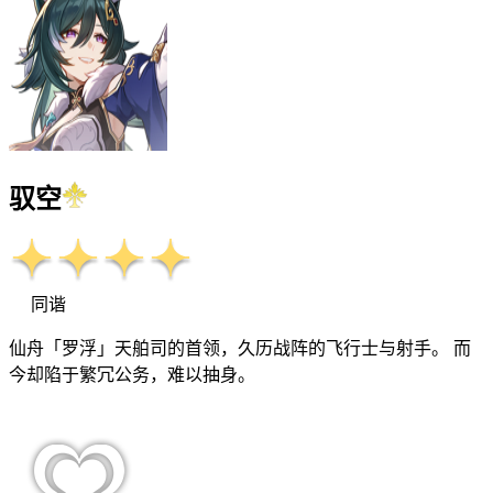
驭空
同谐
仙舟「罗浮」天舶司的首领，久历战阵的飞行士与射手。 而
今却陷于繁冗公务，难以抽身。