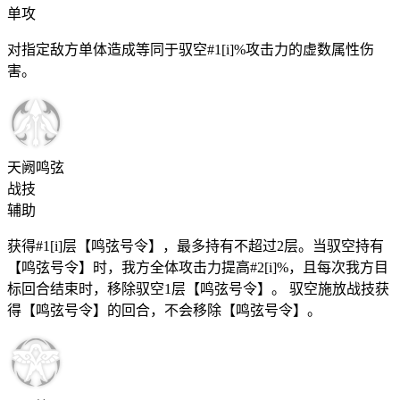
单攻
对指定敌方单体造成等同于驭空#1[i]%攻击力的虚数属性伤
害。
天阙鸣弦
战技
辅助
获得#1[i]层【鸣弦号令】，最多持有不超过2层。当驭空持有
【鸣弦号令】时，我方全体攻击力提高#2[i]%，且每次我方目
标回合结束时，移除驭空1层【鸣弦号令】。 驭空施放战技获
得【鸣弦号令】的回合，不会移除【鸣弦号令】。