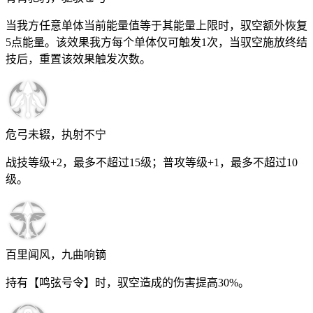
当我方任意单体当前能量值等于其能量上限时，驭空额外恢复
5
点能量。该效果我方每个单体仅可触发1次，当驭空施放终结
技后，重置该效果触发次数。
危弓未辍，执射不宁
战技等级+2，最多不超过
15
级；普攻等级+1，最多不超过
10
级。
百里闻风，九曲响镝
持有【鸣弦号令】时，驭空造成的伤害提高
30%
。