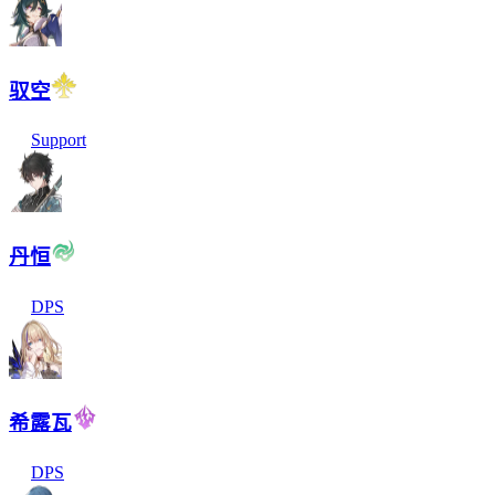
驭空
Support
丹恒
DPS
希露瓦
DPS