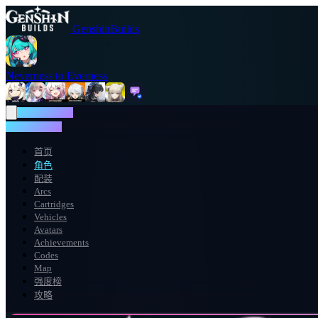
GenshinBuilds
Neverness to Everness
NTE WIKI
NTE WIKI
首页
角色
配装
Arcs
Cartridges
Vehicles
Avatars
Achievements
Codes
Map
强度榜
攻略