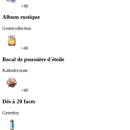
+40
Album rustique
Genet
collection
+40
Bocal de poussière d'étoile
Kailo
decorate
+40
Dés à 20 faces
Genet
toy