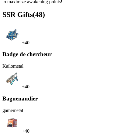
to maximize awakening points!
SSR
Gifts
(48)
+40
Badge de chercheur
Kailo
metal
+40
Baguenaudier
game
metal
+40