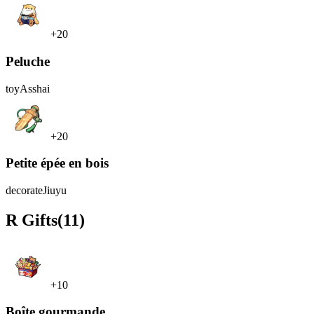
+20
Peluche
toy
Asshai
+20
Petite épée en bois
decorate
Jiuyu
R
Gifts
(11)
+10
Boîte gourmande