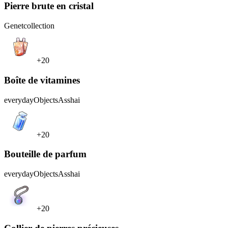
Pierre brute en cristal
Genet
collection
+20
Boîte de vitamines
everydayObjects
Asshai
+20
Bouteille de parfum
everydayObjects
Asshai
+20