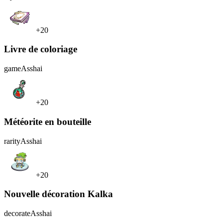
+20
Livre de coloriage
game
Asshai
+20
Météorite en bouteille
rarity
Asshai
+20
Nouvelle décoration Kalka
decorate
Asshai