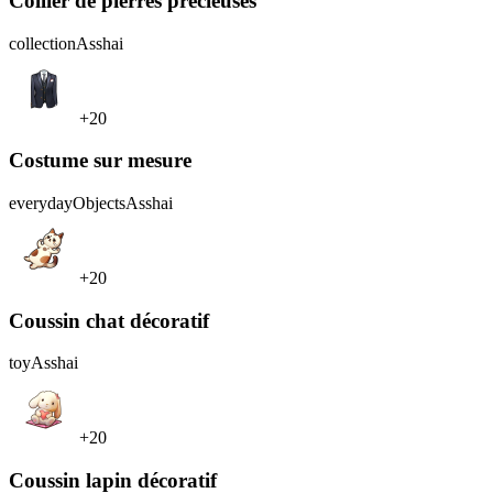
Collier de pierres précieuses
collection
Asshai
+20
Costume sur mesure
everydayObjects
Asshai
+20
Coussin chat décoratif
toy
Asshai
+20
Coussin lapin décoratif