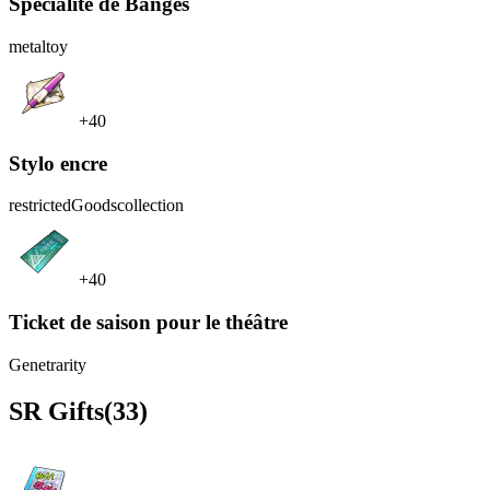
Spécialité de Banges
metal
toy
+40
Stylo encre
restrictedGoods
collection
+40
Ticket de saison pour le théâtre
Genet
rarity
SR
Gifts
(33)