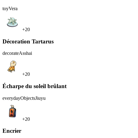
toy
Vera
+20
Décoration Tartarus
decorate
Asshai
+20
Écharpe du soleil brûlant
everydayObjects
Jiuyu
+20
Encrier