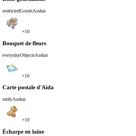
restrictedGoods
Asshai
+10
Bouquet de fleurs
everydayObjects
Asshai
+10
Carte postale d'Aida
rarity
Asshai
+10
Écharpe en laine