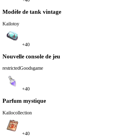
Modèle de tank vintage
Kailo
toy
+40
Nouvelle console de jeu
restrictedGoods
game
+40
Parfum mystique
Kailo
collection
+40