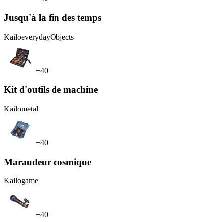
Jusqu'à la fin des temps
Kailo
everydayObjects
+40
Kit d'outils de machine
Kailo
metal
+40
Maraudeur cosmique
Kailo
game
+40