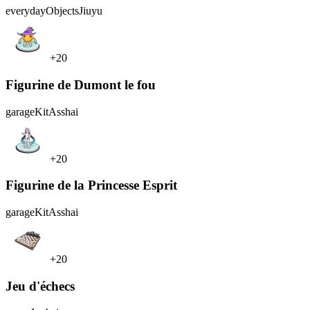
everydayObjects
Jiuyu
+20
Figurine de Dumont le fou
garageKit
Asshai
+20
Figurine de la Princesse Esprit
garageKit
Asshai
+20
Jeu d'échecs