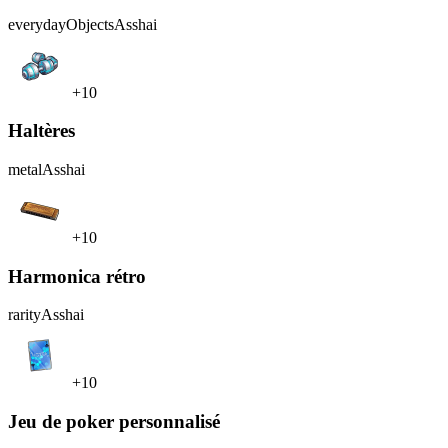
everydayObjects
Asshai
+10
Haltères
metal
Asshai
+10
Harmonica rétro
rarity
Asshai
+10
Jeu de poker personnalisé