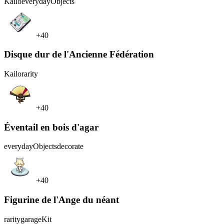
Kailo
everydayObjects
+40
Disque dur de l'Ancienne Fédération
Kailo
rarity
+40
Éventail en bois d'agar
everydayObjects
decorate
+40
Figurine de l'Ange du néant
rarity
garageKit