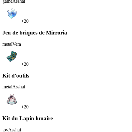
game
Asshai
+20
Jeu de briques de Mirroria
metal
Vera
+20
Kit d'outils
metal
Asshai
+20
Kit du Lapin lunaire
toy
Asshai