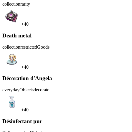
collection
rarity
+40
Death metal
collection
restrictedGoods
+40
Décoration d'Angela
everydayObjects
decorate
+40
Désinfectant pur