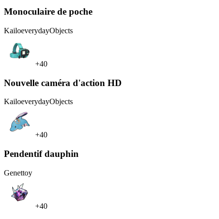
Monoculaire de poche
Kailo
everydayObjects
+40
Nouvelle caméra d'action HD
Kailo
everydayObjects
+40
Pendentif dauphin
Genet
toy
+40