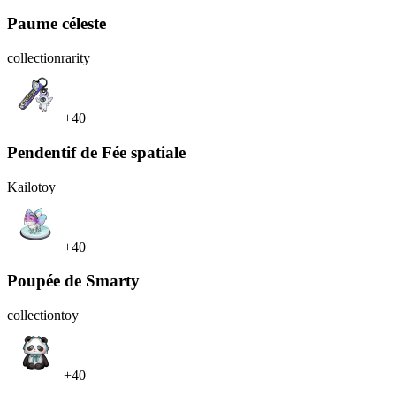
Paume céleste
collection
rarity
+40
Pendentif de Fée spatiale
Kailo
toy
+40
Poupée de Smarty
collection
toy
+40