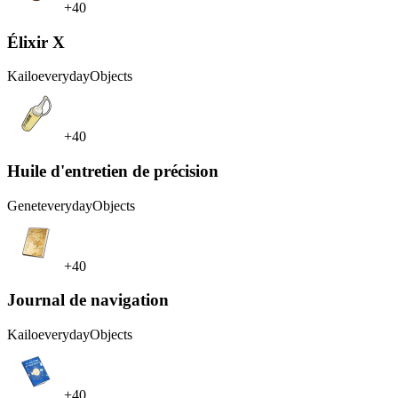
+40
Élixir X
Kailo
everydayObjects
+40
Huile d'entretien de précision
Genet
everydayObjects
+40
Journal de navigation
Kailo
everydayObjects
+40