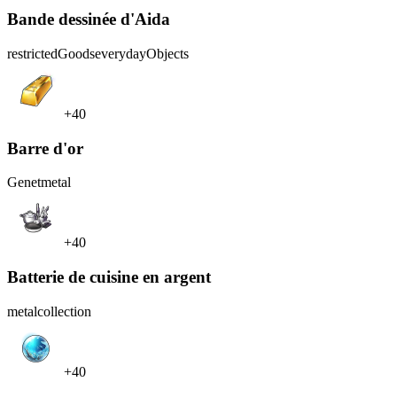
Bande dessinée d'Aida
restrictedGoods
everydayObjects
+40
Barre d'or
Genet
metal
+40
Batterie de cuisine en argent
metal
collection
+40