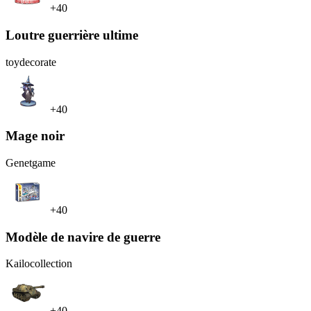
+40
Loutre guerrière ultime
toy
decorate
+40
Mage noir
Genet
game
+40
Modèle de navire de guerre
Kailo
collection
+40