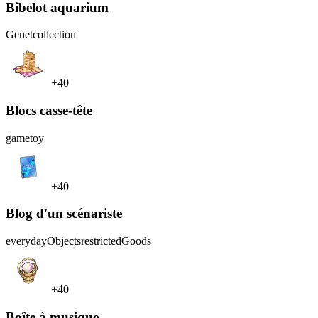
Bibelot aquarium
Genet
collection
+40
Blocs casse-tête
game
toy
+40
Blog d'un scénariste
everydayObjects
restrictedGoods
+40
Boîte à musique