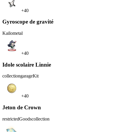
+40
Gyroscope de gravité
Kailo
metal
+40
Idole scolaire Linnie
collection
garageKit
+40
Jeton de Crown
restrictedGoods
collection