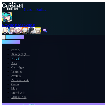
GenshinBuilds
Neverness to Everness
NTE WIKI
NTE WIKI
ホーム
キャラクター
ビルド
Arcs
Cartridges
Vehicles
Avatars
Achievements
Codes
Map
Tierリスト
攻略ガイド