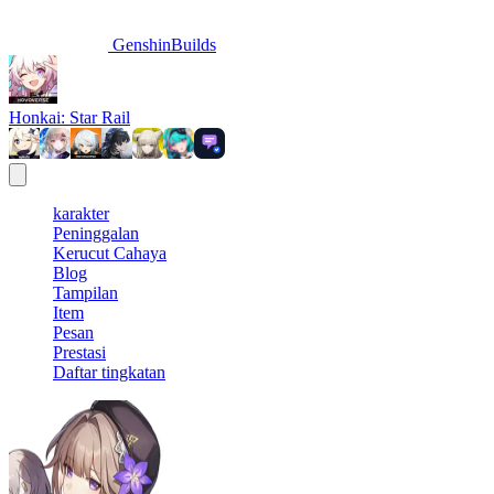
GenshinBuilds
Honkai: Star Rail
karakter
Peninggalan
Kerucut Cahaya
Blog
Tampilan
Item
Pesan
Prestasi
Daftar tingkatan