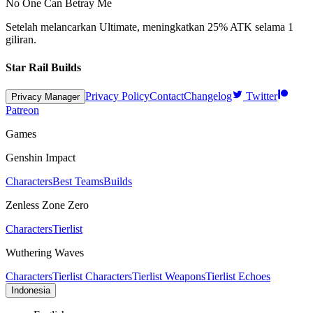
No One Can Betray Me
Setelah melancarkan Ultimate, meningkatkan
25%
ATK selama
1
giliran.
Star Rail Builds
Privacy Policy
Contact
Changelog
Twitter
Privacy Manager
Patreon
Games
Genshin Impact
Characters
Best Teams
Builds
Zenless Zone Zero
Characters
Tierlist
Wuthering Waves
Characters
Tierlist Characters
Tierlist Weapons
Tierlist Echoes
Indonesia