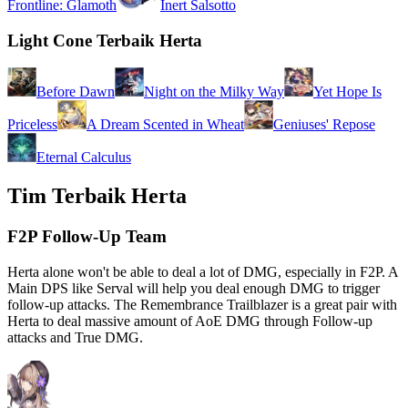
Frontline: Glamoth
Inert Salsotto
Light Cone Terbaik Herta
Before Dawn
Night on the Milky Way
Yet Hope Is
Priceless
A Dream Scented in Wheat
Geniuses' Repose
Eternal Calculus
Tim Terbaik Herta
F2P Follow-Up Team
Herta alone won't be able to deal a lot of DMG, especially in F2P. A
Main DPS like Serval will help you deal enough DMG to trigger
follow-up attacks. The Remembrance Trailblazer is a great pair with
Herta to deal massive amount of AoE DMG through Follow-up
attacks and True DMG.