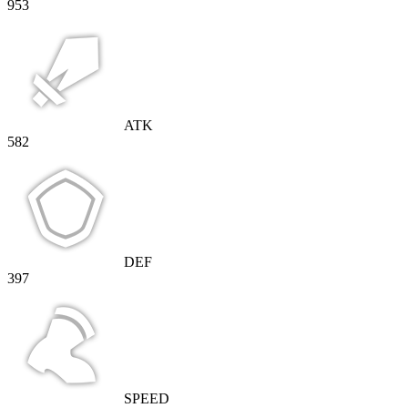
953
ATK
582
DEF
397
SPEED