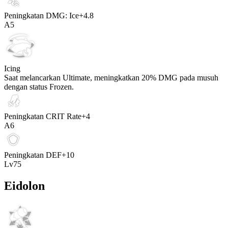
Peningkatan DMG: Ice
+
4.8
A
5
Icing
Saat melancarkan Ultimate, meningkatkan
20%
DMG pada musuh
dengan status Frozen.
Peningkatan CRIT Rate
+
4
A
6
Peningkatan DEF
+
10
Lv
75
Eidolon