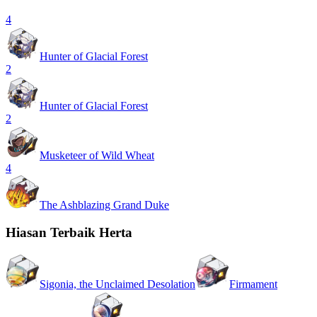
4
Hunter of Glacial Forest
2
Hunter of Glacial Forest
2
Musketeer of Wild Wheat
4
The Ashblazing Grand Duke
Hiasan Terbaik Herta
Sigonia, the Unclaimed Desolation
Firmament