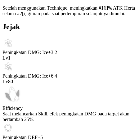
Setelah menggunakan Technique, meningkatkan #1[i]% ATK Herta
selama #2[i] giliran pada saat pertempuran selanjutnya dimulai.
Jejak
Peningkatan DMG: Ice
+
3.2
Lv
1
Peningkatan DMG: Ice
+
6.4
Lv
80
Efficiency
Saat melancarkan Skill, efek peningkatan DMG pada target akan
bertambah
25%
.
Peningkatan DEF
+
5