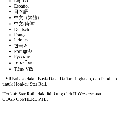
English
Español
日本語
中文（繁體）
中文(简体)
Deutsch
Français
Indonesia
한국어
Português
Pусский
ภาษาไทย
Tiếng Việt
HSRBuilds adalah Basis Data, Daftar Tingkatan, dan Panduan
untuk Honkai: Star Rail.
Honkai: Star Rail tidak didukung oleh HoYoverse atau
COGNOSPHERE PTE.