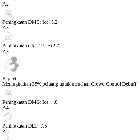
A
2
Peningkatan DMG: Ice
+
3.2
A
3
Peningkatan CRIT Rate
+
2.7
A
3
Puppet
Meningkatkan
35%
peluang untuk menahan
Crowd Control Debuff
.
Peningkatan DMG: Ice
+
4.8
A
4
Peningkatan DEF
+
7.5
A
5