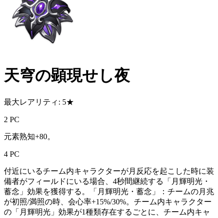
天穹の顕現せし夜
最大レアリティ: 5★
2 PC
元素熟知+80。
4 PC
付近にいるチーム内キャラクターが月反応を起こした時に装
備者がフィールドにいる場合、4秒間継続する「月輝明光・
蓄念」効果を獲得する。「月輝明光・蓄念」：チームの月兆
が初照/満照の時、会心率+15%/30%。チーム内キャラクター
の「月輝明光」効果が1種類存在するごとに、チーム内キャ