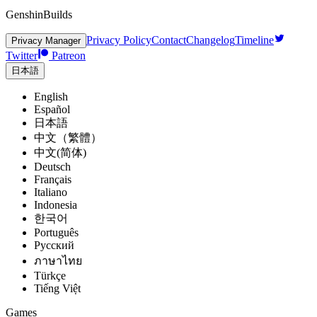
GenshinBuilds
Privacy Policy
Contact
Changelog
Timeline
Privacy Manager
Twitter
Patreon
日本語
English
Español
日本語
中文（繁體）
中文(简体)
Deutsch
Français
Italiano
Indonesia
한국어
Português
Pусский
ภาษาไทย
Türkçe
Tiếng Việt
Games