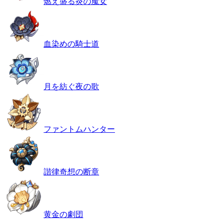
燃え盛る炎の魔女
血染めの騎士道
月を紡ぐ夜の歌
ファントムハンター
諧律奇想の断章
黄金の劇団