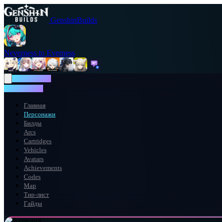
GenshinBuilds
Neverness to Everness
NTE WIKI
NTE WIKI
Главная
Персонажи
Билды
Arcs
Cartridges
Vehicles
Avatars
Achievements
Codes
Map
Тир-лист
Гайды