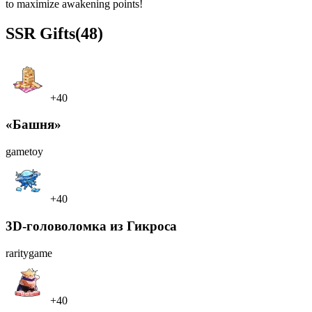
to maximize awakening points!
SSR
Gifts
(48)
+40
«Башня»
game
toy
+40
3D-головоломка из Гикроса
rarity
game
+40