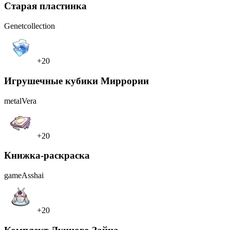
Старая пластинка
Genet
collection
+20
Игрушечные кубики Миррории
metal
Vera
+20
Книжка-раскраска
game
Asshai
+20