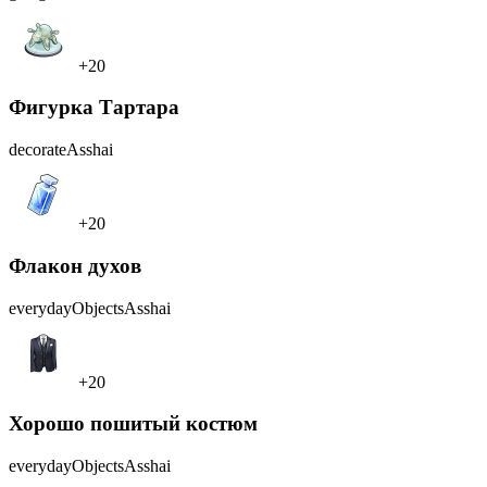
+20
Фигурка Тартара
decorate
Asshai
+20
Флакон духов
everydayObjects
Asshai
+20
Хорошо пошитый костюм
everydayObjects
Asshai