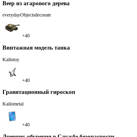
Веер из агарового дерева
everydayObjects
decorate
+40
Винтажная модель танка
Kailo
toy
+40
Гравитационный гироскоп
Kailo
metal
+40
Дневник обучения в Службе безопасности