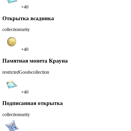
+40
Открытка всадника
collection
rarity
+40
Памятная монета Крауна
restrictedGoods
collection
+40
Подписанная открытка
collection
rarity