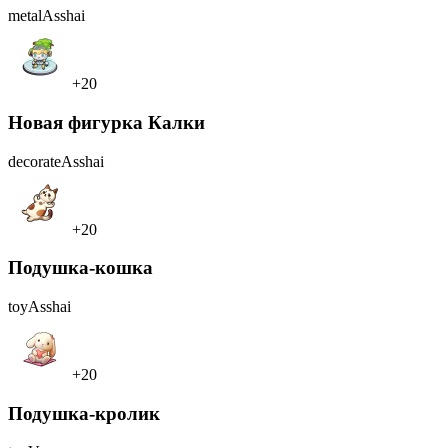
metal
Asshai
+20
Новая фигурка Калки
decorate
Asshai
+20
Подушка-кошка
toy
Asshai
+20
Подушка-кролик