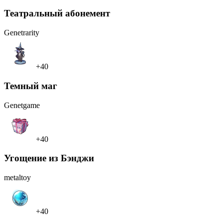
Театральный абонемент
Genet
rarity
+40
Темный маг
Genet
game
+40
Угощение из Бэнджи
metal
toy
+40