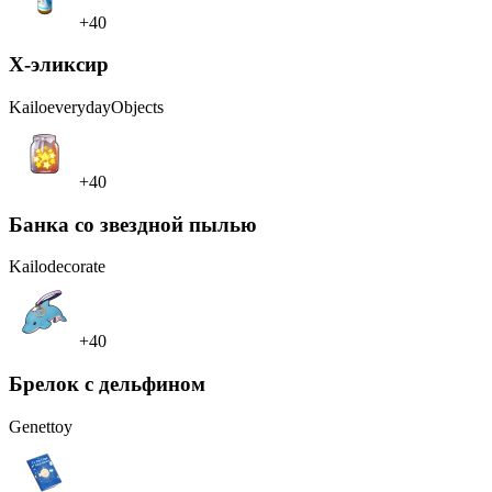
+40
X-эликсир
Kailo
everydayObjects
+40
Банка со звездной пылью
Kailo
decorate
+40
Брелок с дельфином
Genet
toy