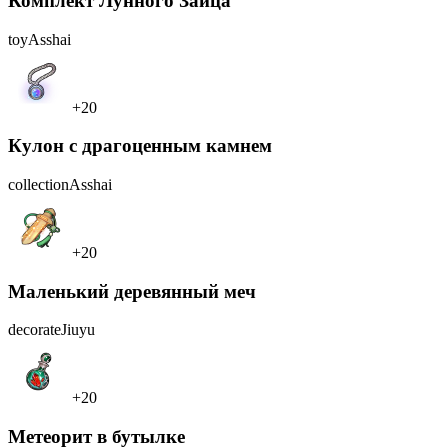
Комплект Лунного Зайца
toy
Asshai
+20
Кулон с драгоценным камнем
collection
Asshai
+20
Маленький деревянный меч
decorate
Jiuyu
+20
Метеорит в бутылке