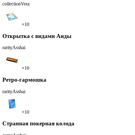
collection
Vera
+10
Открытка с видами Аиды
rarity
Asshai
+10
Ретро-гармошка
rarity
Asshai
+10
Странная покерная колода