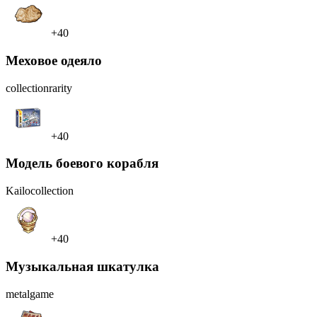
+40
Меховое одеяло
collection
rarity
+40
Модель боевого корабля
Kailo
collection
+40
Музыкальная шкатулка
metal
game