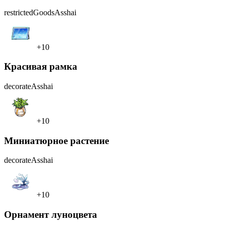
restrictedGoods
Asshai
+10
Красивая рамка
decorate
Asshai
+10
Миниатюрное растение
decorate
Asshai
+10
Орнамент луноцвета