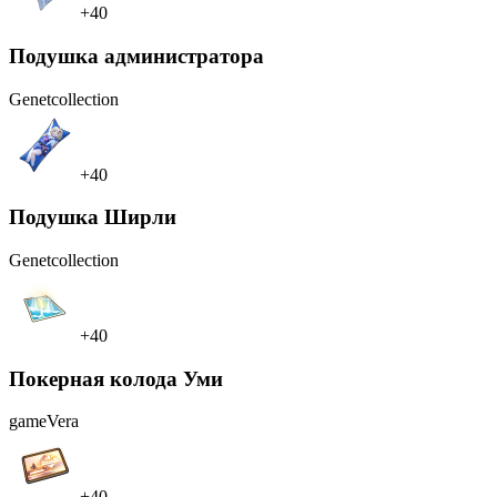
+40
Подушка администратора
Genet
collection
+40
Подушка Ширли
Genet
collection
+40
Покерная колода Уми
game
Vera
+40