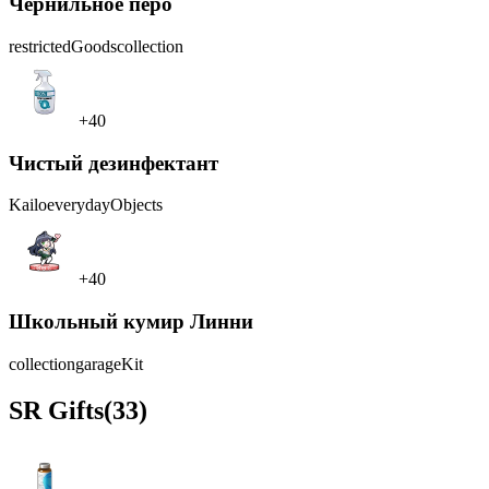
Чернильное перо
restrictedGoods
collection
+40
Чистый дезинфектант
Kailo
everydayObjects
+40
Школьный кумир Линни
collection
garageKit
SR
Gifts
(33)