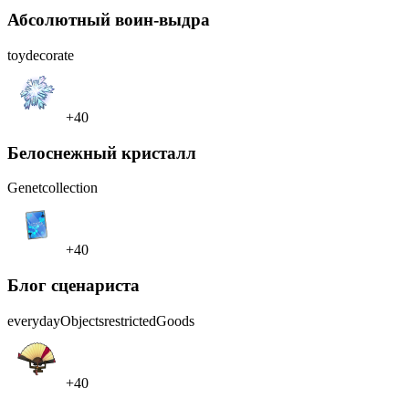
Абсолютный воин-выдра
toy
decorate
+40
Белоснежный кристалл
Genet
collection
+40
Блог сценариста
everydayObjects
restrictedGoods
+40