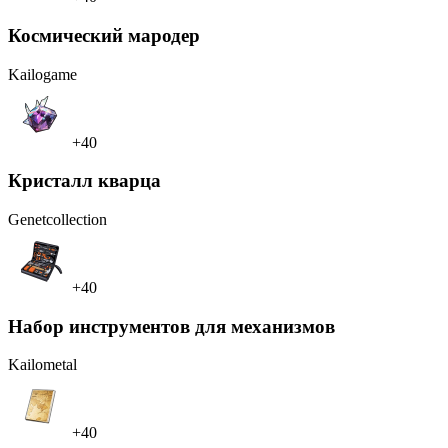
Космический мародер
Kailo
game
+40
Кристалл кварца
Genet
collection
+40
Набор инструментов для механизмов
Kailo
metal
+40