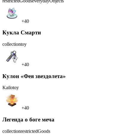
restrictedGoods
everydayObjects
+40
Кукла Смарти
collection
toy
+40
Кулон «Фея звездолета»
Kailo
toy
+40
Легенда о боге меча
collection
restrictedGoods