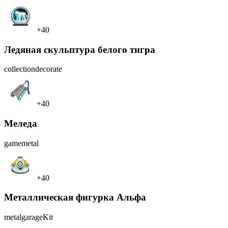
+40
Ледяная скульптура белого тигра
collection
decorate
+40
Меледа
game
metal
+40
Металлическая фигурка Альфа
metal
garageKit