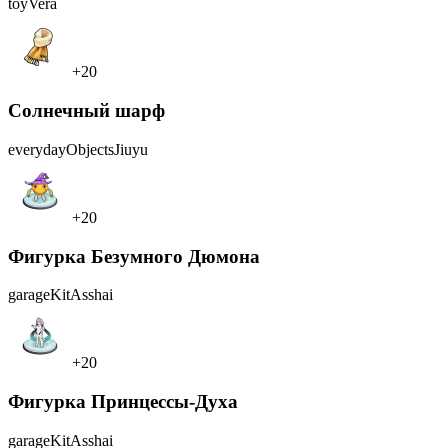
toy
Vera
+20
Солнечный шарф
everydayObjects
Jiuyu
+20
Фигурка Безумного Дюмона
garageKit
Asshai
+20
Фигурка Принцессы-Духа
garageKit
Asshai