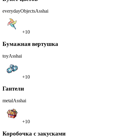
everydayObjects
Asshai
+10
Бумажная вертушка
toy
Asshai
+10
Гантели
metal
Asshai
+10
Коробочка с закусками