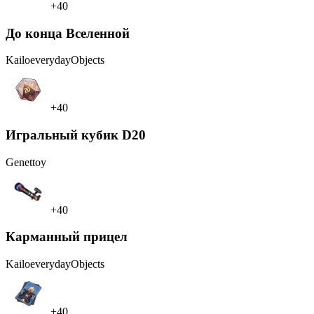
+40
До конца Вселенной
Kailo
everydayObjects
+40
Игральный кубик D20
Genet
toy
+40
Карманный прицел
Kailo
everydayObjects
+40