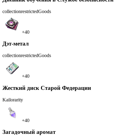
collection
restrictedGoods
+40
Дэт-метал
collection
restrictedGoods
+40
Жесткий диск Старой Федерации
Kailo
rarity
+40
Загадочный аромат