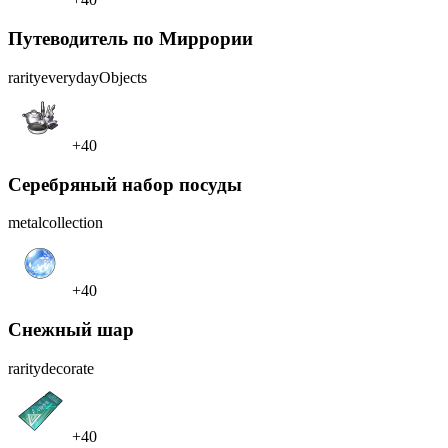
Путеводитель по Миррории
rarity
everydayObjects
+40
Серебряный набор посуды
metal
collection
+40
Снежный шар
rarity
decorate
+40