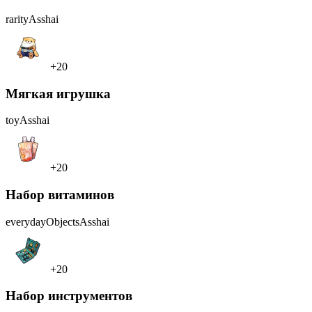
rarity
Asshai
+20
Мягкая игрушка
toy
Asshai
+20
Набор витаминов
everydayObjects
Asshai
+20
Набор инструментов