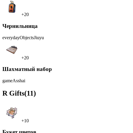
+20
Чернильница
everydayObjects
Jiuyu
+20
Шахматный набор
game
Asshai
R
Gifts
(11)
+10
Букет цветов