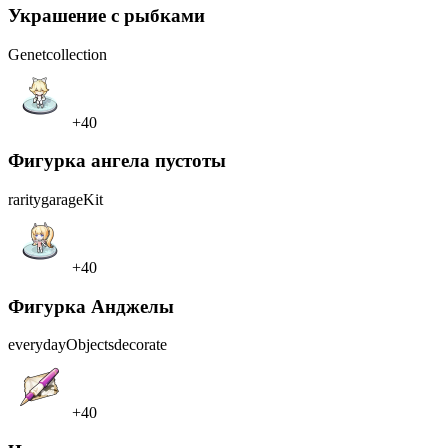
Украшение с рыбками
Genet
collection
+40
Фигурка ангела пустоты
rarity
garageKit
+40
Фигурка Анджелы
everydayObjects
decorate
+40