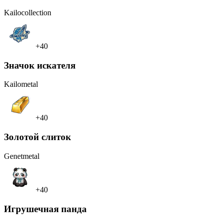
Kailo
collection
+40
Значок искателя
Kailo
metal
+40
Золотой слиток
Genet
metal
+40
Игрушечная панда