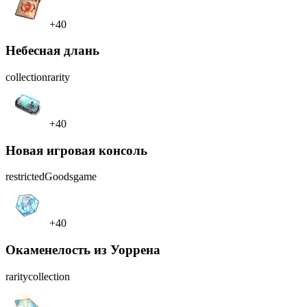
+40
Небесная длань
collection
rarity
+40
Новая игровая консоль
restrictedGoods
game
+40
Окаменелость из Уоррена
rarity
collection