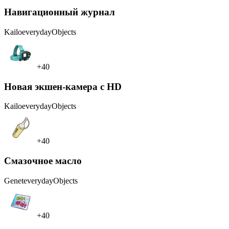
Навигационный журнал
Kailo
everydayObjects
+40
Новая экшен-камера с HD
Kailo
everydayObjects
+40
Смазочное масло
Genet
everydayObjects
+40