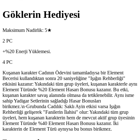
Göklerin Hediyesi
Maksimum Nadirlik: 5★
2 PC
+%20 Enerji Yüklemesi.
4 PC
Kuşanan karakter Cadının Ödevini tamamladıysa bir Element
Becerisi kullandıktan sonra 20 saniyeliğine "Işığın Rehberliği"
etkisini kazanır: Yakındaki tüm grup üyeleri, kuşanan karakterle aynı
Element Türünde %20 Element Hasarı Bonusu kazanır. Bu etki,
kuşanan karakter savaş alanında olmasa da tetiklenebilir. Aynı isme
sahip Yadigar Setlerinin sağladığı Hasar Bonusları
birikmez.\n·Grubunda Cadılık: Saklı Ayin etkisi varsa Işığın
Rehberliği gelişerek "Fanilerin İlahisi" olur: Yakındaki tüm grup
üyeleri, hem kuşanan karakterin hem de mevcut aktif grup üyesinin
Element Türünde %40 Element Hasarı Bonusu kazanır. İki
karakterin de Element Türü aynıysa bu bonus birikmez.