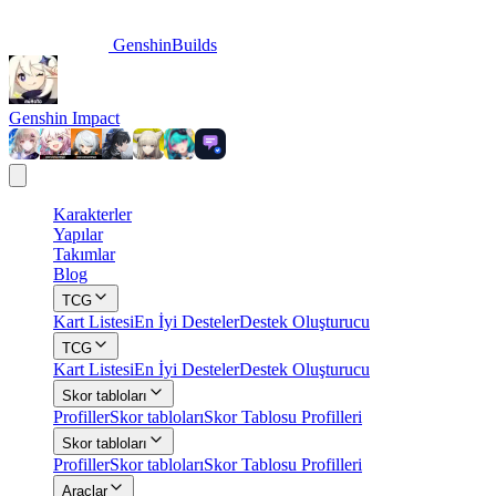
GenshinBuilds
Genshin Impact
Karakterler
Yapılar
Takımlar
Blog
TCG
Kart Listesi
En İyi Desteler
Destek Oluşturucu
TCG
Kart Listesi
En İyi Desteler
Destek Oluşturucu
Skor tabloları
Profiller
Skor tabloları
Skor Tablosu Profilleri
Skor tabloları
Profiller
Skor tabloları
Skor Tablosu Profilleri
Araçlar