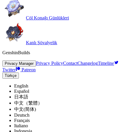
Çöl Konağı Günlükleri
Kanlı Şövalyelik
GenshinBuilds
Privacy Policy
Contact
Changelog
Timeline
Privacy Manager
Twitter
Patreon
Türkçe
English
Español
日本語
中文（繁體）
中文(简体)
Deutsch
Français
Italiano
Indonesia