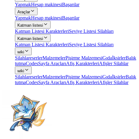
Yapmak
Hesap makinesi
Başarılar
Araçlar
Yapmak
Hesap makinesi
Başarılar
Katman listesi
Katman Listesi Karakterleri
Seviye Listesi Silahları
Katman listesi
Katman Listesi Karakterleri
Seviye Listesi Silahları
wiki
Silahlar
eserler
Malzemeler
Pişirme Malzemesi
Gıda
İksirler
Balık
tutma
Codes
Sayfa Araçları
Afiş Karakterleri
Afişler Silahlar
wiki
Silahlar
eserler
Malzemeler
Pişirme Malzemesi
Gıda
İksirler
Balık
tutma
Codes
Sayfa Araçları
Afiş Karakterleri
Afişler Silahlar