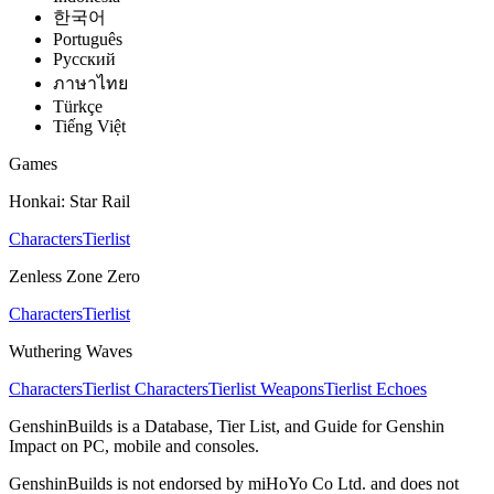
한국어
Português
Pусский
ภาษาไทย
Türkçe
Tiếng Việt
Games
Honkai: Star Rail
Characters
Tierlist
Zenless Zone Zero
Characters
Tierlist
Wuthering Waves
Characters
Tierlist Characters
Tierlist Weapons
Tierlist Echoes
GenshinBuilds is a Database, Tier List, and Guide for Genshin
Impact on PC, mobile and consoles.
GenshinBuilds is not endorsed by miHoYo Co Ltd. and does not