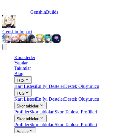
GenshinBuilds
Genshin Impact
Karakterler
Yapılar
Takımlar
Blog
TCG
Kart Listesi
En İyi Desteler
Destek Oluşturucu
TCG
Kart Listesi
En İyi Desteler
Destek Oluşturucu
Skor tabloları
Profiller
Skor tabloları
Skor Tablosu Profilleri
Skor tabloları
Profiller
Skor tabloları
Skor Tablosu Profilleri
Araçlar