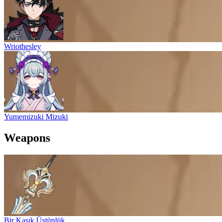
Wriothesley
Yumemizuki Mizuki
Weapons
Bir Kaşık Üstünlük