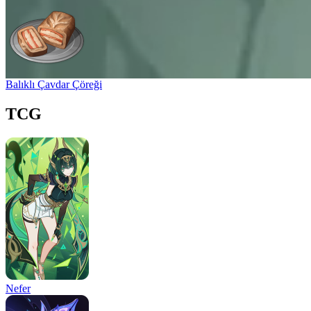
Balıklı Çavdar Çöreği
TCG
Nefer