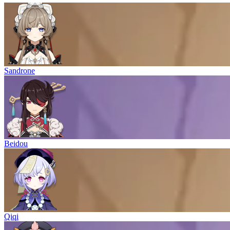
Sandrone
Beidou
Qiqi