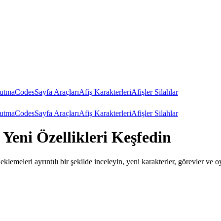
tutma
Codes
Sayfa Araçları
Afiş Karakterleri
Afişler Silahlar
tutma
Codes
Sayfa Araçları
Afiş Karakterleri
Afişler Silahlar
eni Özellikleri Keşfedin
lemeleri ayrıntılı bir şekilde inceleyin, yeni karakterler, görevler ve 