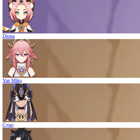
Diona
Yae Miko
Cyno