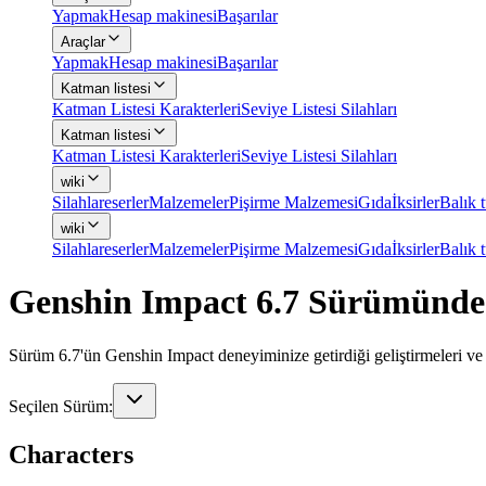
Yapmak
Hesap makinesi
Başarılar
Araçlar
Yapmak
Hesap makinesi
Başarılar
Katman listesi
Katman Listesi Karakterleri
Seviye Listesi Silahları
Katman listesi
Katman Listesi Karakterleri
Seviye Listesi Silahları
wiki
Silahlar
eserler
Malzemeler
Pişirme Malzemesi
Gıda
İksirler
Balık 
wiki
Silahlar
eserler
Malzemeler
Pişirme Malzemesi
Gıda
İksirler
Balık 
Genshin Impact 6.7 Sürümünde Y
Sürüm 6.7'ün Genshin Impact deneyiminize getirdiği geliştirmeleri ve ek
Seçilen Sürüm:
Characters