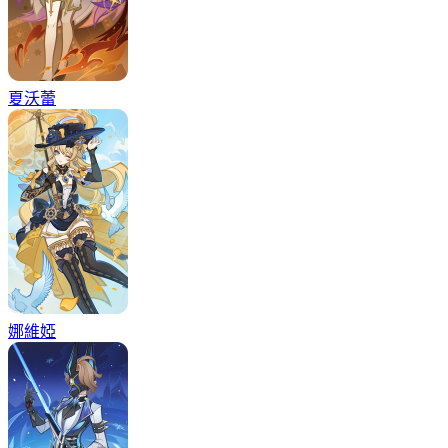
夏沃蕾
娜維婭