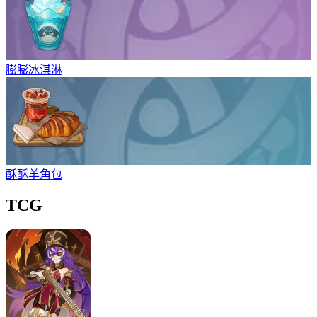
膨膨冰淇淋
酥酥羊角包
TCG