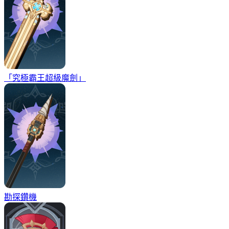
「究極霸王超級魔劍」
勘探鑽機