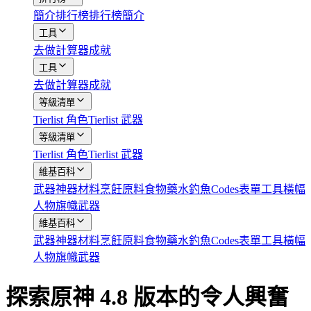
簡介
排行榜
排行榜簡介
工具
去做
計算器
成就
工具
去做
計算器
成就
等級清單
Tierlist 角色
Tierlist 武器
等級清單
Tierlist 角色
Tierlist 武器
維基百科
武器
神器
材料
烹飪原料
食物
藥水
釣魚
Codes
表單工具
橫幅
人物
旗幟武器
維基百科
武器
神器
材料
烹飪原料
食物
藥水
釣魚
Codes
表單工具
橫幅
人物
旗幟武器
探索原神 4.8 版本的令人興奮