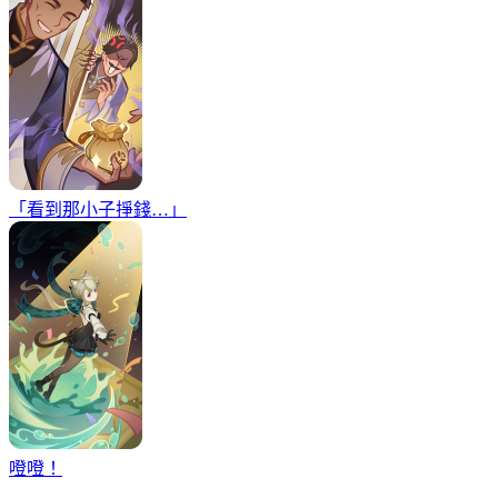
「看到那小子掙錢…」
噔噔！