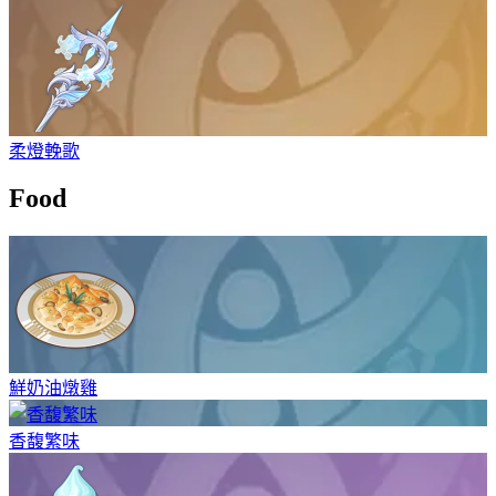
柔燈輓歌
Food
鮮奶油燉雞
香馥繁味