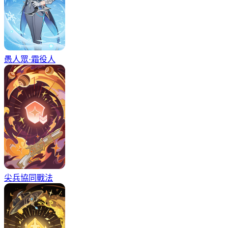
愚人眾·霜役人
尖兵協同戰法