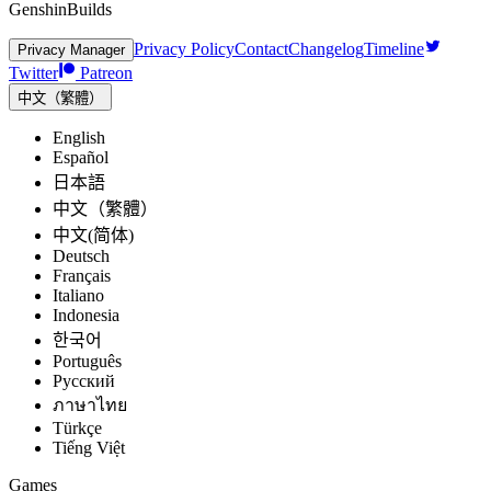
GenshinBuilds
Privacy Policy
Contact
Changelog
Timeline
Privacy Manager
Twitter
Patreon
中文（繁體）
English
Español
日本語
中文（繁體）
中文(简体)
Deutsch
Français
Italiano
Indonesia
한국어
Português
Pусский
ภาษาไทย
Türkçe
Tiếng Việt
Games