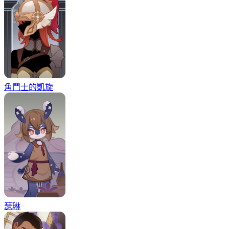
角鬥士的凱旋
瑟琳