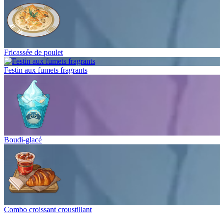
Fricassée de poulet
Festin aux fumets fragrants
Boudi-glacé
Combo croissant croustillant