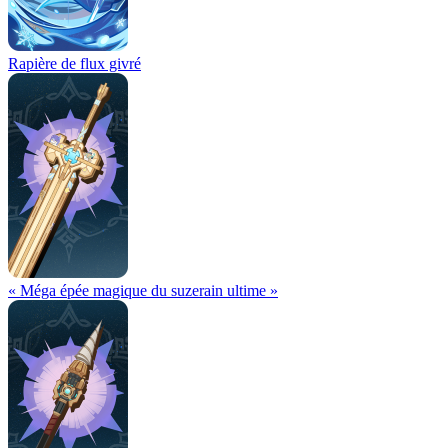
Rapière de flux givré
« Méga épée magique du suzerain ultime »