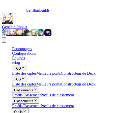
GenshinBuilds
Genshin Impact
Personnages
Configurations
Équipes
Blog
TCG
Liste des cartes
Meilleurs ponts
Constructeur de Deck
TCG
Liste des cartes
Meilleurs ponts
Constructeur de Deck
Classements
Profils
Classement
Profils de classement
Classements
Profils
Classement
Profils de classement
Outils