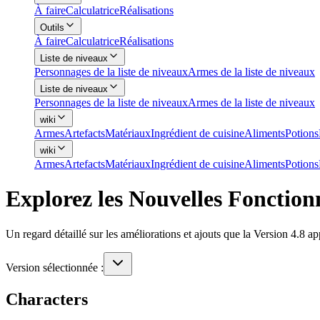
À faire
Calculatrice
Réalisations
Outils
À faire
Calculatrice
Réalisations
Liste de niveaux
Personnages de la liste de niveaux
Armes de la liste de niveaux
Liste de niveaux
Personnages de la liste de niveaux
Armes de la liste de niveaux
wiki
Armes
Artefacts
Matériaux
Ingrédient de cuisine
Aliments
Potions
wiki
Armes
Artefacts
Matériaux
Ingrédient de cuisine
Aliments
Potions
Explorez les Nouvelles Fonction
Un regard détaillé sur les améliorations et ajouts que la Version 4.8
Version sélectionnée :
Characters