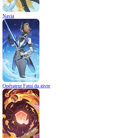
Navia
Opérateur Fatui du givre