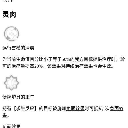
Lv
75
灵肉
远行雪杖的清晨
为当前生命值百分比小于等于
50%
的我方目标提供治疗时，玲
可的治疗量提高
20%
，该效果对持续治疗效果也会生效。
便携炉具的正午
持有【求生反应】的目标被施加
负面效果
时可抵抗
1
次
负面效
果
。
负面效果