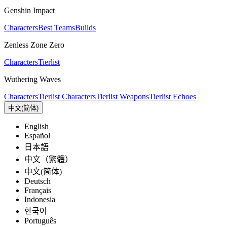
Genshin Impact
Characters
Best Teams
Builds
Zenless Zone Zero
Characters
Tierlist
Wuthering Waves
Characters
Tierlist Characters
Tierlist Weapons
Tierlist Echoes
中文(简体)
English
Español
日本語
中文（繁體）
中文(简体)
Deutsch
Français
Indonesia
한국어
Português