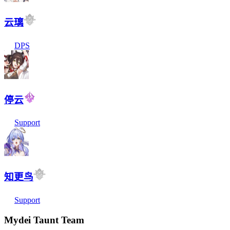
云璃
DPS
停云
Support
知更鸟
Support
Mydei Taunt Team