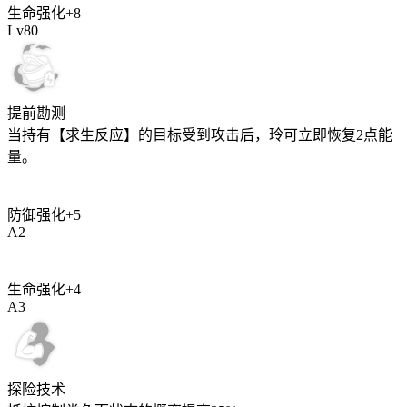
生命强化
+
8
Lv
80
提前勘测
当持有【求生反应】的目标受到攻击后，玲可立即恢复
2
点能
量。
防御强化
+
5
A
2
生命强化
+
4
A
3
探险技术