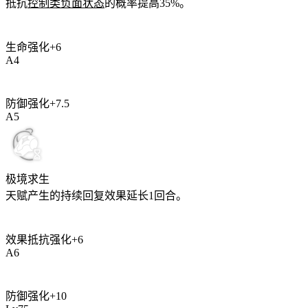
抵抗
控制类负面状态
的概率提高
35%
。
生命强化
+
6
A
4
防御强化
+
7.5
A
5
极境求生
天赋产生的持续回复效果延长
1
回合。
效果抵抗强化
+
6
A
6
防御强化
+
10