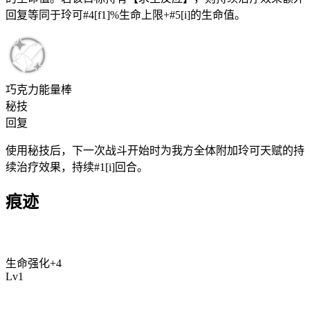
回复等同于玲可#4[f1]%生命上限+#5[i]的生命值。
巧克力能量棒
秘技
回复
使用秘技后，下一次战斗开始时为我方全体附加玲可天赋的持
续治疗效果，持续#1[i]回合。
痕迹
生命强化
+
4
Lv
1