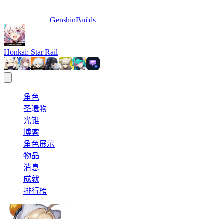
GenshinBuilds
Honkai: Star Rail
角色
圣遗物
光锥
博客
角色展示
物品
消息
成就
排行榜