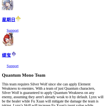
星期日
Support
缇宝
Support
Quantum Mono Team
This team requires Silver Wolf since she can apply Element
Weakness to enemies. With a team of just Quantum characters,
Silver Wolf is guaranteed to apply Quantum Weakness on any
enemy, assuming they aren't already weak to it by default. Lynx will
be the healer while Fu Xuan will mitigate the damage the team is
taking. Lynx's Skill will increase Fu Xuan's taunt value while