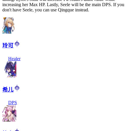
increasing her Max HP. Lastly, Seele will be the main DPS. If you
don't have Seele, you can use Qingque instead.
玲可
Healer
希儿
DPS