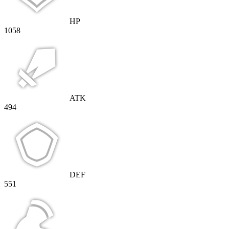
HP
1058
ATK
494
DEF
551