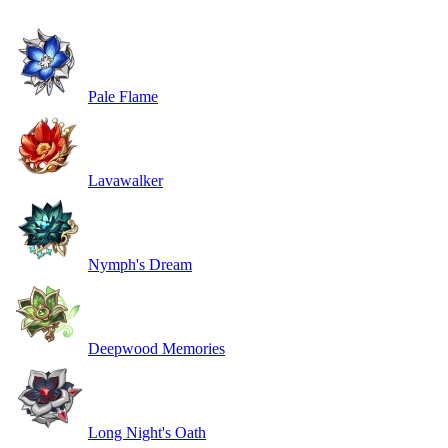
Pale Flame
Lavawalker
Nymph's Dream
Deepwood Memories
Long Night's Oath