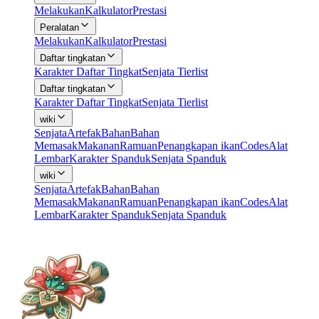
Melakukan
Kalkulator
Prestasi
Peralatan
Melakukan
Kalkulator
Prestasi
Daftar tingkatan
Karakter Daftar Tingkat
Senjata Tierlist
Daftar tingkatan
Karakter Daftar Tingkat
Senjata Tierlist
wiki
Senjata
Artefak
Bahan
Bahan
Memasak
Makanan
Ramuan
Penangkapan ikan
Codes
Alat
Lembar
Karakter Spanduk
Senjata Spanduk
wiki
Senjata
Artefak
Bahan
Bahan
Memasak
Makanan
Ramuan
Penangkapan ikan
Codes
Alat
Lembar
Karakter Spanduk
Senjata Spanduk