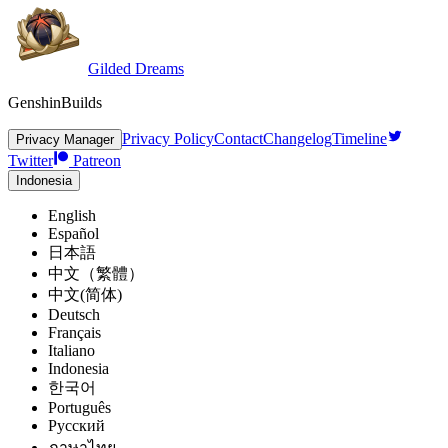
Gilded Dreams
GenshinBuilds
Privacy Policy
Contact
Changelog
Timeline
Privacy Manager
Twitter
Patreon
Indonesia
English
Español
日本語
中文（繁體）
中文(简体)
Deutsch
Français
Italiano
Indonesia
한국어
Português
Pусский
ภาษาไทย