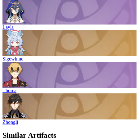
Layla
Sigewinne
Thoma
Zhongli
Similar Artifacts