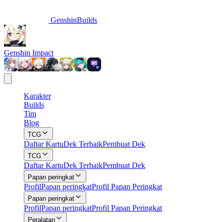
GenshinBuilds
Genshin Impact
Karakter
Builds
Tim
Blog
TCG
Daftar Kartu
Dek Terbaik
Pembuat Dek
TCG
Daftar Kartu
Dek Terbaik
Pembuat Dek
Papan peringkat
Profil
Papan peringkat
Profil Papan Peringkat
Papan peringkat
Profil
Papan peringkat
Profil Papan Peringkat
Peralatan