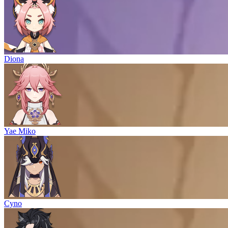
Diona
Yae Miko
Cyno