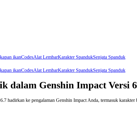
kapan ikan
Codes
Alat Lembar
Karakter Spanduk
Senjata Spanduk
kapan ikan
Codes
Alat Lembar
Karakter Spanduk
Senjata Spanduk
ik dalam Genshin Impact Versi 6
6.7 hadirkan ke pengalaman Genshin Impact Anda, termasuk karakter b