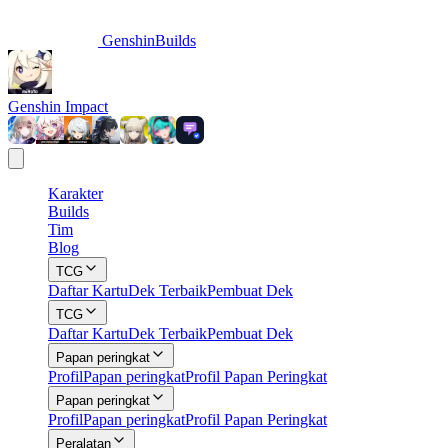
GenshinBuilds
Genshin Impact
Karakter
Builds
Tim
Blog
TCG
Daftar Kartu
Dek Terbaik
Pembuat Dek
TCG
Daftar Kartu
Dek Terbaik
Pembuat Dek
Papan peringkat
Profil
Papan peringkat
Profil Papan Peringkat
Papan peringkat
Profil
Papan peringkat
Profil Papan Peringkat
Peralatan