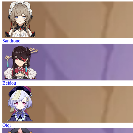
Sandrone
Beidou
Qiqi