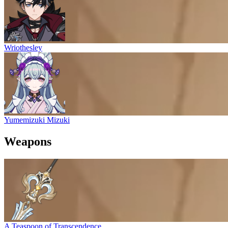
Wriothesley
Yumemizuki Mizuki
Weapons
A Teaspoon of Transcendence