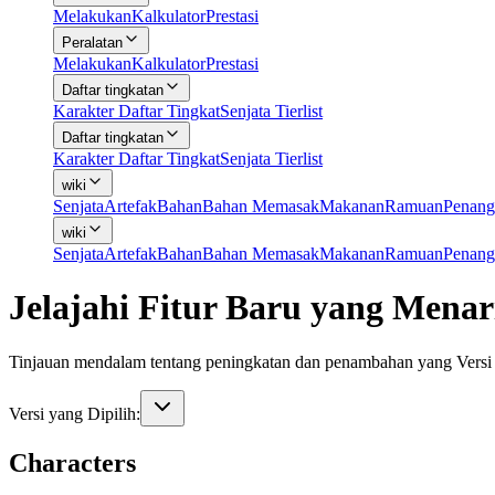
Melakukan
Kalkulator
Prestasi
Peralatan
Melakukan
Kalkulator
Prestasi
Daftar tingkatan
Karakter Daftar Tingkat
Senjata Tierlist
Daftar tingkatan
Karakter Daftar Tingkat
Senjata Tierlist
wiki
Senjata
Artefak
Bahan
Bahan Memasak
Makanan
Ramuan
Penang
wiki
Senjata
Artefak
Bahan
Bahan Memasak
Makanan
Ramuan
Penang
Jelajahi Fitur Baru yang Menar
Tinjauan mendalam tentang peningkatan dan penambahan yang Versi 
Versi yang Dipilih:
Characters