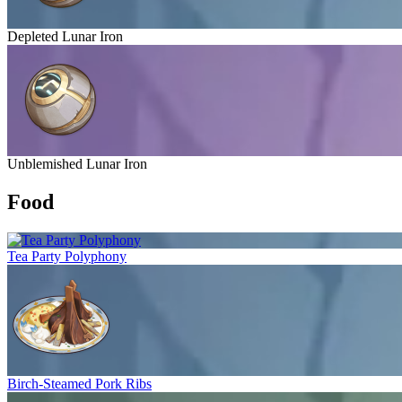
Depleted Lunar Iron
Unblemished Lunar Iron
Food
Tea Party Polyphony
Birch-Steamed Pork Ribs