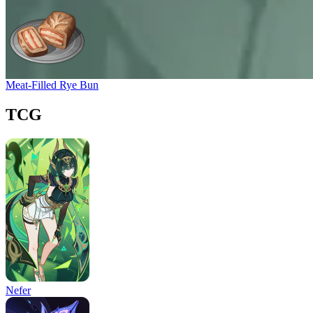
Meat-Filled Rye Bun
TCG
Nefer