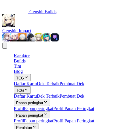
GenshinBuilds
Genshin Impact
Karakter
Builds
Tim
Blog
TCG
Daftar Kartu
Dek Terbaik
Pembuat Dek
TCG
Daftar Kartu
Dek Terbaik
Pembuat Dek
Papan peringkat
Profil
Papan peringkat
Profil Papan Peringkat
Papan peringkat
Profil
Papan peringkat
Profil Papan Peringkat
Peralatan