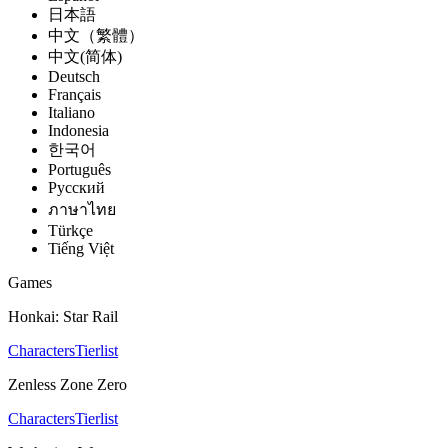
日本語
中文（繁體）
中文(简体)
Deutsch
Français
Italiano
Indonesia
한국어
Português
Pусский
ภาษาไทย
Türkçe
Tiếng Việt
Games
Honkai: Star Rail
Characters
Tierlist
Zenless Zone Zero
Characters
Tierlist