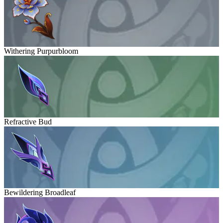
Withering Purpurbloom
Refractive Bud
Bewildering Broadleaf