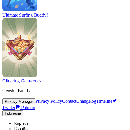
Ultimate Surfing Buddy!
Glittering Gemstones
GenshinBuilds
Privacy Policy
Contact
Changelog
Timeline
Privacy Manager
Twitter
Patreon
Indonesia
English
Español