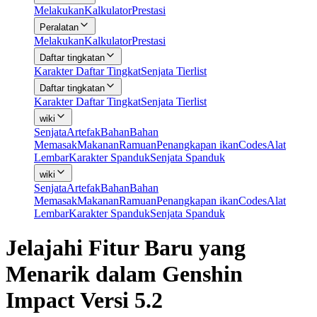
Melakukan
Kalkulator
Prestasi
Peralatan
Melakukan
Kalkulator
Prestasi
Daftar tingkatan
Karakter Daftar Tingkat
Senjata Tierlist
Daftar tingkatan
Karakter Daftar Tingkat
Senjata Tierlist
wiki
Senjata
Artefak
Bahan
Bahan
Memasak
Makanan
Ramuan
Penangkapan ikan
Codes
Alat
Lembar
Karakter Spanduk
Senjata Spanduk
wiki
Senjata
Artefak
Bahan
Bahan
Memasak
Makanan
Ramuan
Penangkapan ikan
Codes
Alat
Lembar
Karakter Spanduk
Senjata Spanduk
Jelajahi Fitur Baru yang
Menarik dalam Genshin
Impact Versi 5.2