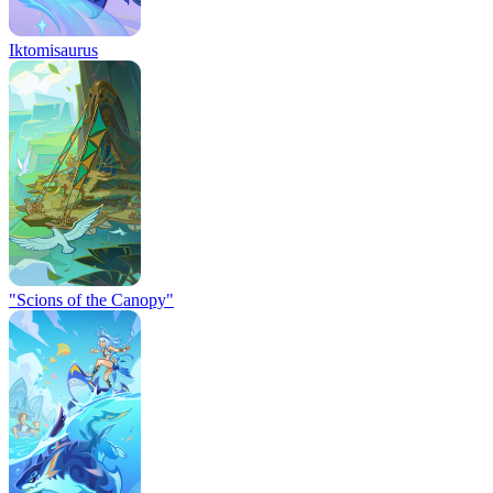
Iktomisaurus
"Scions of the Canopy"