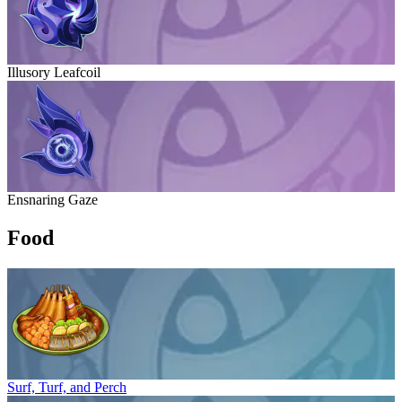
Illusory Leafcoil
Ensnaring Gaze
Food
Surf, Turf, and Perch