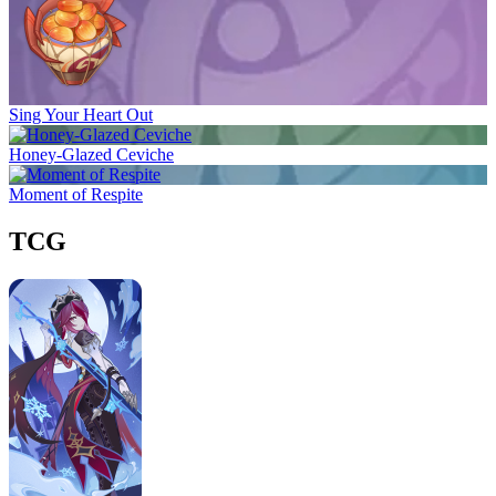
Sing Your Heart Out
Honey-Glazed Ceviche
Moment of Respite
TCG