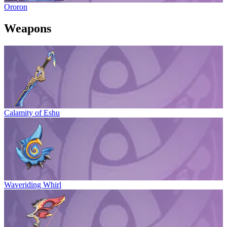
Ororon
Weapons
Calamity of Eshu
Waveriding Whirl