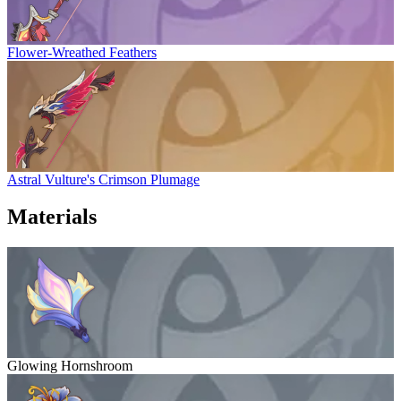
Flower-Wreathed Feathers
Astral Vulture's Crimson Plumage
Materials
Glowing Hornshroom