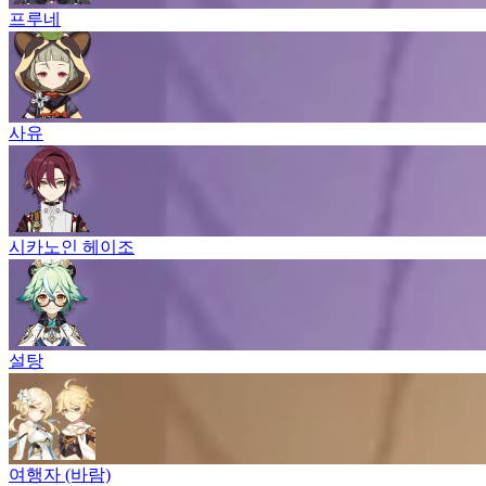
프루네
사유
시카노인 헤이조
설탕
여행자 (바람)