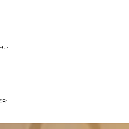
 크다
르다