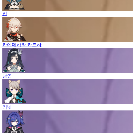
진
카에데하라 카즈하
남연
리넷