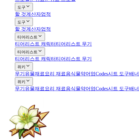
도구
할 것
계산자
업적
도구
할 것
계산자
업적
티어리스트
티어리스트 캐릭터
티어리스트 무기
티어리스트
티어리스트 캐릭터
티어리스트 무기
위키
무기
유물
재료
요리 재료
음식
물약
어업
Codes
시트 도구
배너
위키
무기
유물
재료
요리 재료
음식
물약
어업
Codes
시트 도구
배너