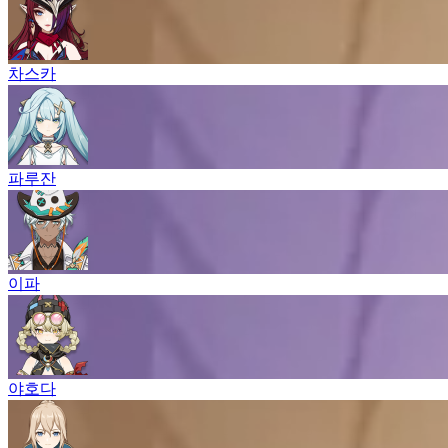
차스카
파루잔
이파
야호다