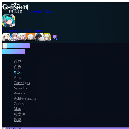
GenshinBuilds
Neverness to Everness
NTE WIKI
NTE WIKI
首頁
角色
配裝
Arcs
Cartridges
Vehicles
Avatars
Achievements
Codes
Map
強度榜
攻略