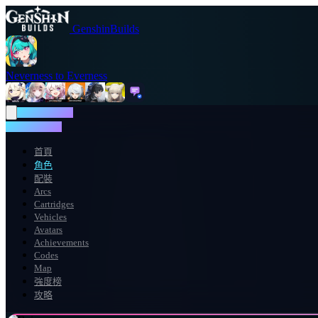
GenshinBuilds
Neverness to Everness
NTE WIKI
NTE WIKI
首頁
角色
配裝
Arcs
Cartridges
Vehicles
Avatars
Achievements
Codes
Map
強度榜
攻略