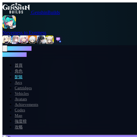
GenshinBuilds
Neverness to Everness
NTE WIKI
NTE WIKI
首頁
角色
配裝
Arcs
Cartridges
Vehicles
Avatars
Achievements
Codes
Map
強度榜
攻略