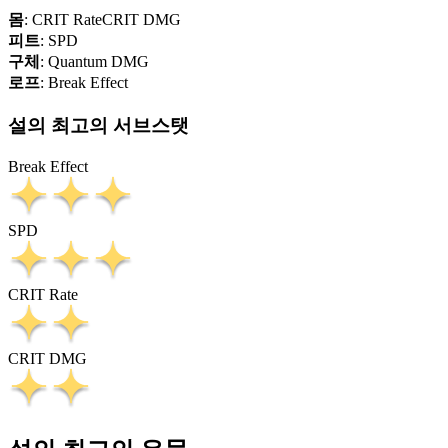
몸
:
CRIT Rate
CRIT DMG
피트
:
SPD
구체
:
Quantum DMG
로프
:
Break Effect
설의 최고의 서브스탯
Break Effect
SPD
CRIT Rate
CRIT DMG