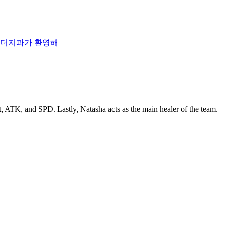
더지파가 환영해
t, ATK, and SPD. Lastly, Natasha acts as the main healer of the team.