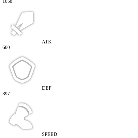
1058
ATK
600
DEF
397
SPEED