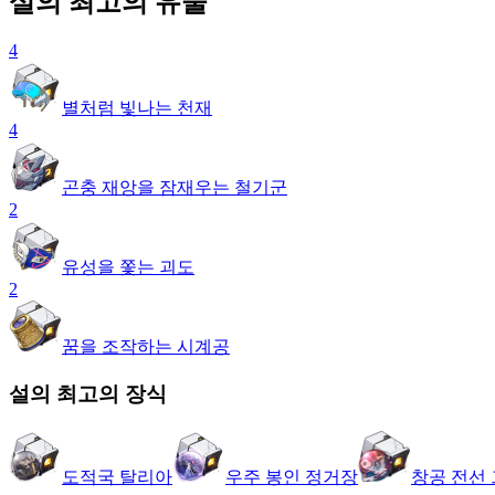
설의 최고의 유물
4
별처럼 빛나는 천재
4
곤충 재앙을 잠재우는 철기군
2
유성을 쫓는 괴도
2
꿈을 조작하는 시계공
설의 최고의 장식
도적국 탈리아
우주 봉인 정거장
창공 전선