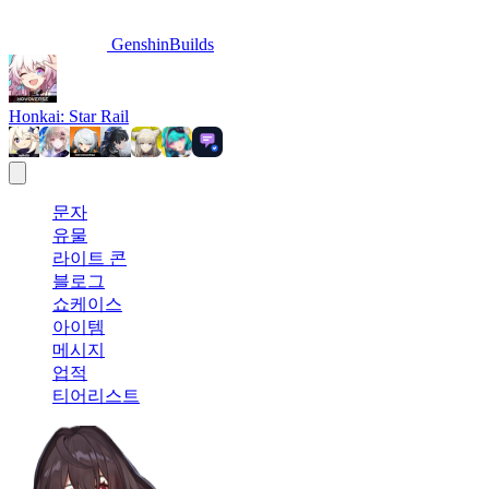
GenshinBuilds
Honkai: Star Rail
문자
유물
라이트 콘
블로그
쇼케이스
아이템
메시지
업적
티어리스트