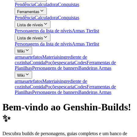
Pendência
Calculadora
Conquistas
Ferramentas
Pendência
Calculadora
Conquistas
Lista de níveis
Personagens da lista de níveis
Armas Tierlist
Lista de níveis
Personagens da lista de níveis
Armas Tierlist
Wiki
armas
artefatos
Materiais
ingrediente de
cozinha
Comida
Poções
pescaria
Codes
Ferramentas de
Planilhas
Personagens de banners
Bandeiras Armas
Wiki
armas
artefatos
Materiais
ingrediente de
cozinha
Comida
Poções
pescaria
Codes
Ferramentas de
Planilhas
Personagens de banners
Bandeiras Armas
Bem-vindo ao Genshin-Builds!
✨
Descubra builds de personagens, guias completos e um banco de