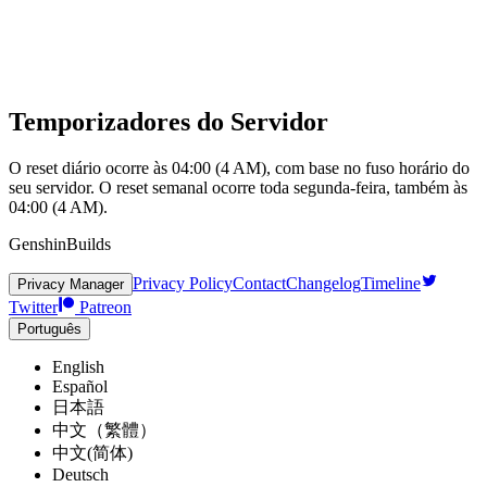
Temporizadores do Servidor
O reset diário ocorre às 04:00 (4 AM), com base no fuso horário do
seu servidor. O reset semanal ocorre toda segunda-feira, também às
04:00 (4 AM).
GenshinBuilds
Privacy Policy
Contact
Changelog
Timeline
Privacy Manager
Twitter
Patreon
Português
English
Español
日本語
中文（繁體）
中文(简体)
Deutsch