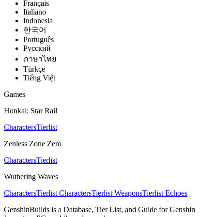
Français
Italiano
Indonesia
한국어
Português
Pусский
ภาษาไทย
Türkçe
Tiếng Việt
Games
Honkai: Star Rail
Characters
Tierlist
Zenless Zone Zero
Characters
Tierlist
Wuthering Waves
Characters
Tierlist Characters
Tierlist Weapons
Tierlist Echoes
GenshinBuilds is a Database, Tier List, and Guide for Genshin