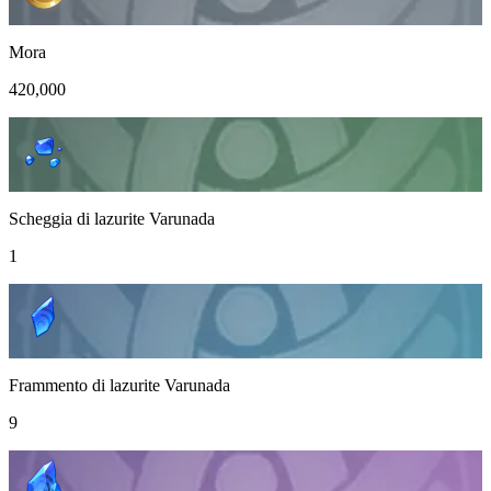
Mora
420,000
Scheggia di lazurite Varunada
1
Frammento di lazurite Varunada
9