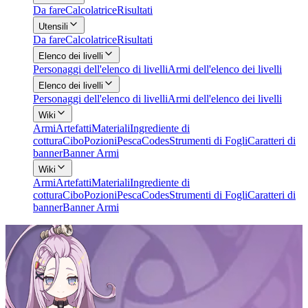
Da fare
Calcolatrice
Risultati
Utensili
Da fare
Calcolatrice
Risultati
Elenco dei livelli
Personaggi dell'elenco di livelli
Armi dell'elenco dei livelli
Elenco dei livelli
Personaggi dell'elenco di livelli
Armi dell'elenco dei livelli
Wiki
Armi
Artefatti
Materiali
Ingrediente di
cottura
Cibo
Pozioni
Pesca
Codes
Strumenti di Fogli
Caratteri di
banner
Banner Armi
Wiki
Armi
Artefatti
Materiali
Ingrediente di
cottura
Cibo
Pozioni
Pesca
Codes
Strumenti di Fogli
Caratteri di
banner
Banner Armi