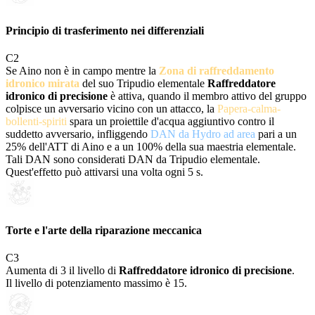
Principio di trasferimento nei differenziali
C
2
Se Aino non è in campo mentre la
Zona di raffreddamento
idronico mirata
del suo Tripudio elementale
Raffreddatore
idronico di precisione
è attiva, quando il membro attivo del gruppo
colpisce un avversario vicino con un attacco, la
Papera-calma-
bollenti-spiriti
spara un proiettile d'acqua aggiuntivo contro il
suddetto avversario, infliggendo
DAN da Hydro ad area
pari a un
25% dell'ATT di Aino e a un 100% della sua maestria elementale.
Tali DAN sono considerati DAN da Tripudio elementale.
Quest'effetto può attivarsi una volta ogni 5 s.
Torte e l'arte della riparazione meccanica
C
3
Aumenta di 3 il livello di
Raffreddatore idronico di precisione
.
Il livello di potenziamento massimo è 15.