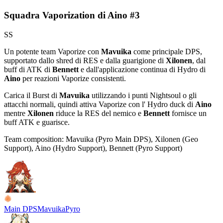
Squadra Vaporization di Aino #3
SS
Un potente team Vaporize con
Mavuika
come principale DPS,
supportato dallo shred di RES e dalla guarigione di
Xilonen
, dal
buff di ATK di
Bennett
e dall'applicazione continua di Hydro di
Aino
per reazioni Vaporize consistenti.
Carica il Burst di
Mavuika
utilizzando i punti Nightsoul o gli
attacchi normali, quindi attiva Vaporize con l' Hydro duck di
Aino
mentre
Xilonen
riduce la RES del nemico e
Bennett
fornisce un
buff ATK e guarisce.
Team composition:
Mavuika (Pyro Main DPS), Xilonen (Geo
Support), Aino (Hydro Support), Bennett (Pyro Support)
Main DPS
Mavuika
Pyro