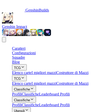
GenshinBuilds
Genshin Impact
Caratteri
Configurazioni
Squadre
Blog
TCG
Elenco carte
I migliori mazzi
Costruttore di Mazzi
TCG
Elenco carte
I migliori mazzi
Costruttore di Mazzi
Classifiche
Profili
Classifiche
Leaderboard Profili
Classifiche
Profili
Classifiche
Leaderboard Profili
Utensili