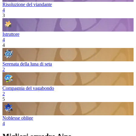
Risoluzione del viandante
4
3
Istruttore
4
4
Serenata della luna di seta
2
Compagnia del vagabondo
2
5
Noblesse oblige
4