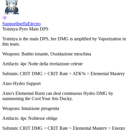
Support
Ineffa
Electro
Yoimiya
·
Pyro
Main DPS
Yoimiya is the main DPS, her DMG is amplified by
Vaporization
in
this team.
Weapons:
Battito tonante, Ossidazione meschina
Artifacts:
4pc
Notte della rivelazione celeste
Substats:
CRIT DMG > CRIT Rate > ATK% > Elemental Mastery
Aino
·
Hydro
Support
Aino's
Elemental Burst
can deal continuous Hydro DMG by
summoning the Cool Your Jets Ducky.
Weapons:
Intuizione pirogenita
Artifacts:
4pc
Noblesse oblige
Substats:
CRIT DMG > CRIT Rate > Elemental Mastery > Energy