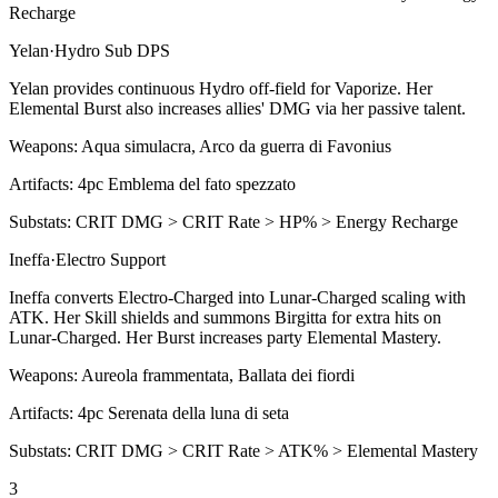
Recharge
Yelan
·
Hydro
Sub DPS
Yelan provides continuous Hydro off-field for
Vaporize
. Her
Elemental Burst
also increases allies' DMG via her passive talent.
Weapons:
Aqua simulacra, Arco da guerra di Favonius
Artifacts:
4pc
Emblema del fato spezzato
Substats:
CRIT DMG > CRIT Rate > HP% > Energy Recharge
Ineffa
·
Electro
Support
Ineffa converts
Electro-Charged
into
Lunar-Charged
scaling with
ATK. Her
Skill
shields and summons Birgitta for extra hits on
Lunar-Charged
. Her
Burst
increases party
Elemental Mastery
.
Weapons:
Aureola frammentata, Ballata dei fiordi
Artifacts:
4pc
Serenata della luna di seta
Substats:
CRIT DMG > CRIT Rate > ATK% > Elemental Mastery
3