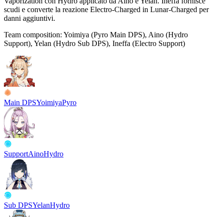
Vaporization
con Hydro applicato da Aino e Yelan. Ineffa fornisce
scudi e converte la reazione
Electro-Charged
in
Lunar-Charged
per
danni aggiuntivi.
Team composition:
Yoimiya (Pyro Main DPS), Aino (Hydro
Support), Yelan (Hydro Sub DPS), Ineffa (Electro Support)
Main DPS
Yoimiya
Pyro
Support
Aino
Hydro
Sub DPS
Yelan
Hydro