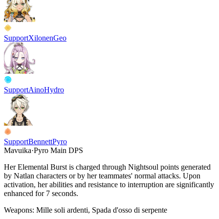
Support
Xilonen
Geo
Support
Aino
Hydro
Support
Bennett
Pyro
Mavuika
·
Pyro
Main DPS
Her Elemental Burst is charged through Nightsoul points generated
by Natlan characters or by her teammates' normal attacks. Upon
activation, her abilities and resistance to interruption are significantly
enhanced for 7 seconds.
Weapons:
Mille soli ardenti, Spada d'osso di serpente