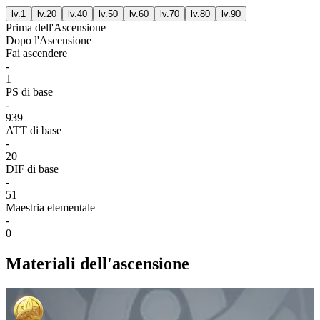
lv.
1
lv.
20
lv.
40
lv.
50
lv.
60
lv.
70
lv.
80
lv.
90
Prima dell'Ascensione
Dopo l'Ascensione
Fai ascendere
-
1
PS di base
-
939
ATT di base
-
20
DIF di base
-
51
Maestria elementale
-
0
Materiali dell'ascensione