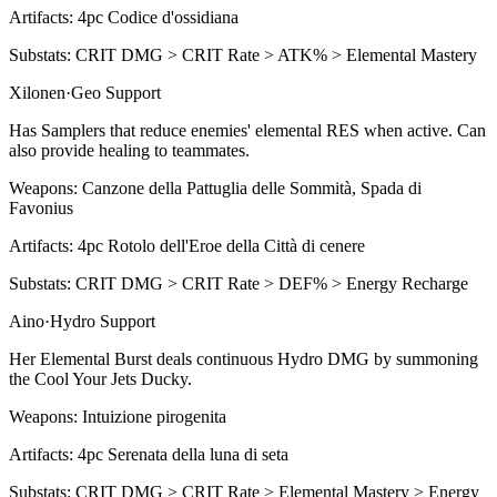
Artifacts:
4pc
Codice d'ossidiana
Substats:
CRIT DMG > CRIT Rate > ATK% > Elemental Mastery
Xilonen
·
Geo
Support
Has Samplers that reduce enemies' elemental RES when active. Can
also provide healing to teammates.
Weapons:
Canzone della Pattuglia delle Sommità, Spada di
Favonius
Artifacts:
4pc
Rotolo dell'Eroe della Città di cenere
Substats:
CRIT DMG > CRIT Rate > DEF% > Energy Recharge
Aino
·
Hydro
Support
Her Elemental Burst deals continuous Hydro DMG by summoning
the Cool Your Jets Ducky.
Weapons:
Intuizione pirogenita
Artifacts:
4pc
Serenata della luna di seta
Substats:
CRIT DMG > CRIT Rate > Elemental Mastery > Energy