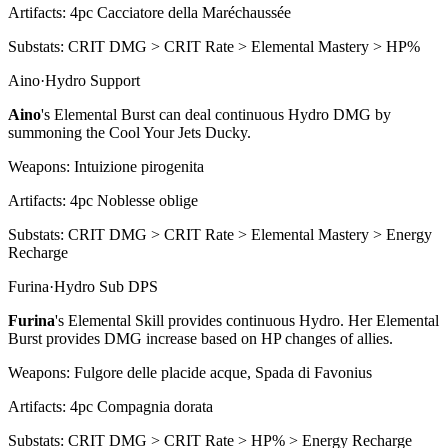
Artifacts:
4pc
Cacciatore della Maréchaussée
Substats:
CRIT DMG > CRIT Rate > Elemental Mastery > HP%
Aino
·
Hydro
Support
Aino
's
Elemental Burst
can deal continuous
Hydro
DMG by
summoning the Cool Your Jets Ducky.
Weapons:
Intuizione pirogenita
Artifacts:
4pc
Noblesse oblige
Substats:
CRIT DMG > CRIT Rate > Elemental Mastery > Energy
Recharge
Furina
·
Hydro
Sub DPS
Furina
's
Elemental Skill
provides continuous
Hydro
. Her
Elemental
Burst
provides DMG increase based on HP changes of allies.
Weapons:
Fulgore delle placide acque, Spada di Favonius
Artifacts:
4pc
Compagnia dorata
Substats:
CRIT DMG > CRIT Rate > HP% > Energy Recharge