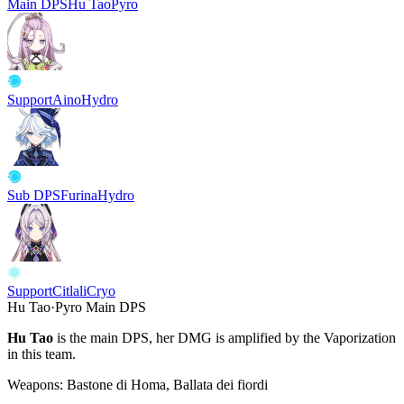
Main DPS
Hu Tao
Pyro
Support
Aino
Hydro
Sub DPS
Furina
Hydro
Support
Citlali
Cryo
Hu Tao
·
Pyro
Main DPS
Hu Tao
is the main DPS, her DMG is amplified by the
Vaporization
in this team.
Weapons:
Bastone di Homa, Ballata dei fiordi