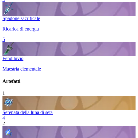
Spadone sacrificale
Ricarica di energia
5
Fendiluvio
Maestria elementale
Artefatti
1
Serenata della luna di seta
4
2