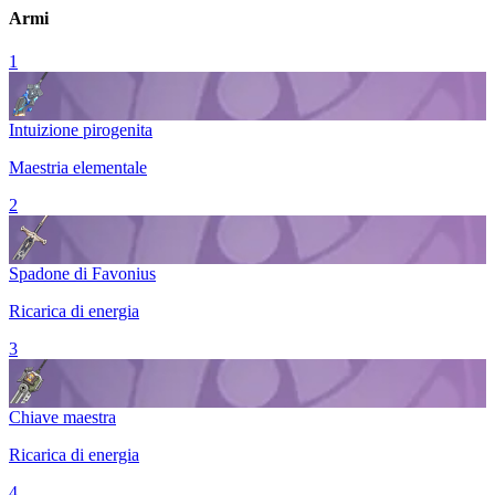
Armi
1
Intuizione pirogenita
Maestria elementale
2
Spadone di Favonius
Ricarica di energia
3
Chiave maestra
Ricarica di energia
4