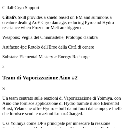
Citlali
·
Cryo
Support
Citlali
's
Skill
provides a shield based on
EM
and summons a
creature dealing AoE
Cryo
damage, reducing
Pyro
and
Hydro
resistance when
Frozen
or
Melt
are triggered.
Weapons:
Veglia del Chiamastelle, Prototipo d'ambra
Artifacts:
4pc
Rotolo dell'Eroe della Città di cenere
Substats:
Elemental Mastery > Energy Recharge
2
Team di Vaporizzazione Aino #2
S
Un team centrato sulle reazioni di
Vaporizzazione
di Yoimiya, con
Aino che fornisce applicazione di Hydro tramite il suo
Elemental
Burst
, Yelan che offre Hydro e buff danni fuori dal campo, e Ineffa
che fornisce scudi e reazioni
Lunar-Charged
.
Usa Yoimiya come DPS principale per innescare la reazione