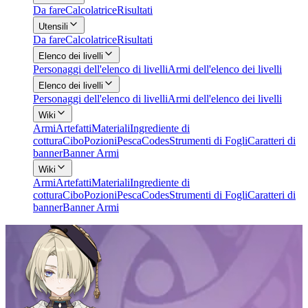
Da fare
Calcolatrice
Risultati
Utensili
Da fare
Calcolatrice
Risultati
Elenco dei livelli
Personaggi dell'elenco di livelli
Armi dell'elenco dei livelli
Elenco dei livelli
Personaggi dell'elenco di livelli
Armi dell'elenco dei livelli
Wiki
Armi
Artefatti
Materiali
Ingrediente di
cottura
Cibo
Pozioni
Pesca
Codes
Strumenti di Fogli
Caratteri di
banner
Banner Armi
Wiki
Armi
Artefatti
Materiali
Ingrediente di
cottura
Cibo
Pozioni
Pesca
Codes
Strumenti di Fogli
Caratteri di
banner
Banner Armi