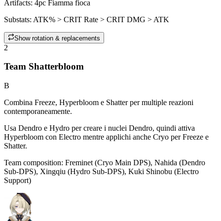
Artifacts:
4pc
Fiamma fioca
Substats:
ATK% > CRIT Rate > CRIT DMG > ATK
Show rotation & replacements
2
Team Shatterbloom
B
Combina Freeze, Hyperbloom e Shatter per multiple reazioni
contemporaneamente.
Usa
Dendro
e
Hydro
per creare i nuclei Dendro, quindi attiva
Hyperbloom
con
Electro
mentre applichi anche Cryo per Freeze e
Shatter.
Team composition:
Freminet (Cryo Main DPS), Nahida (Dendro
Sub-DPS), Xingqiu (Hydro Sub-DPS), Kuki Shinobu (Electro
Support)