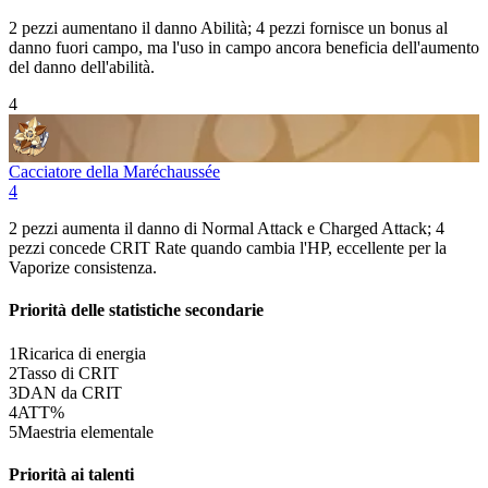
2 pezzi aumentano il danno
Abilità
; 4 pezzi fornisce un bonus al
danno fuori campo, ma l'uso in campo ancora beneficia dell'aumento
del danno dell'abilità.
4
Cacciatore della Maréchaussée
4
2 pezzi aumenta il danno di
Normal Attack
e
Charged Attack
; 4
pezzi concede
CRIT Rate
quando cambia l'HP, eccellente per la
Vaporize
consistenza.
Priorità delle statistiche secondarie
1
Ricarica di energia
2
Tasso di CRIT
3
DAN da CRIT
4
ATT%
5
Maestria elementale
Priorità ai talenti