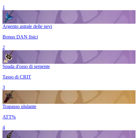
1
Argento astrale delle nevi
Bonus DAN fisici
2
Spada d'osso di serpente
Tasso di CRIT
3
Trapasso ululante
ATT%
4