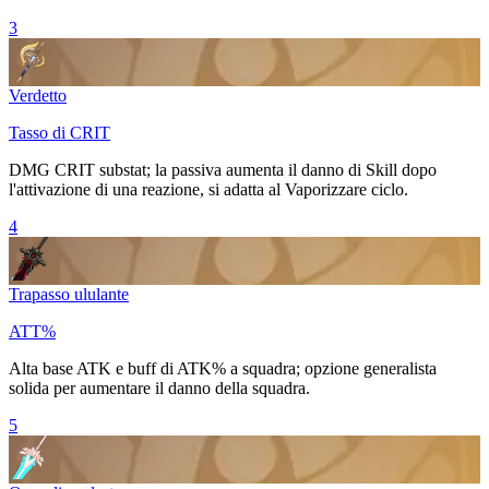
3
Verdetto
Tasso di CRIT
DMG CRIT
substat; la passiva aumenta il danno di
Skill
dopo
l'attivazione di una reazione, si adatta al
Vaporizzare
ciclo.
4
Trapasso ululante
ATT%
Alta base ATK e buff di ATK% a squadra; opzione generalista
solida per aumentare il danno della squadra.
5