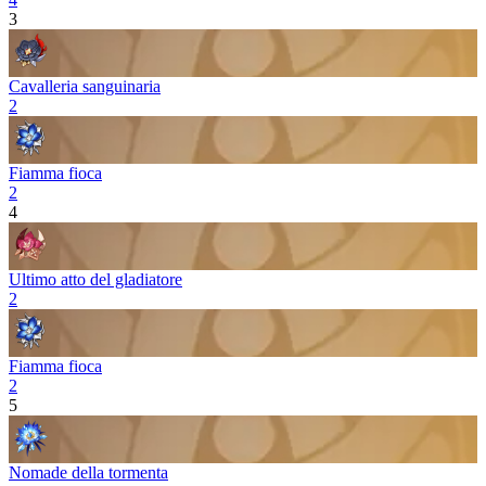
3
Cavalleria sanguinaria
2
Fiamma fioca
2
4
Ultimo atto del gladiatore
2
Fiamma fioca
2
5
Nomade della tormenta