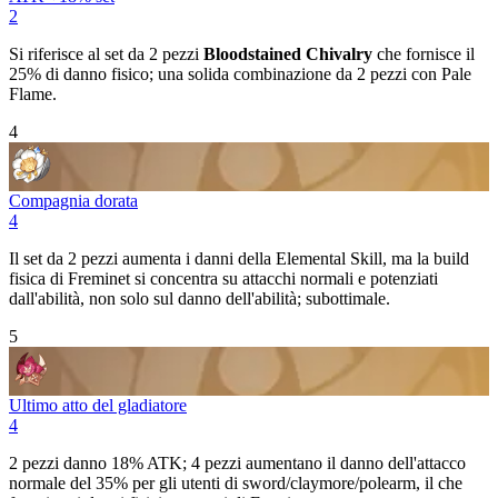
2
Si riferisce al set da 2 pezzi
Bloodstained Chivalry
che fornisce il
25% di danno fisico; una solida combinazione da 2 pezzi con Pale
Flame.
4
Compagnia dorata
4
Il set da 2 pezzi aumenta i danni della
Elemental Skill
, ma la build
fisica di Freminet si concentra su attacchi normali e potenziati
dall'abilità, non solo sul danno dell'abilità; subottimale.
5
Ultimo atto del gladiatore
4
2 pezzi danno 18% ATK; 4 pezzi aumentano il danno dell'attacco
normale del 35% per gli utenti di sword/claymore/polearm, il che