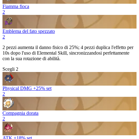
Fiamma fioca
2
Emblema del fato spezzato
2
2 pezzi aumenta il danno fisico di 25%; 4 pezzi duplica l'effetto per
10s dopo l'uso di
Elemental Skill
, sincronizzandosi perfettamente
con la sua rotazione di abilità.
Scegli 2
Physical DMG +25% set
2
Compagnia dorata
2
ATK +18% set