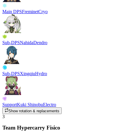
Main DPS
Freminet
Cryo
Sub-DPS
Nahida
Dendro
Sub-DPS
Xingqiu
Hydro
Support
Kuki Shinobu
Electro
Show rotation & replacements
3
Team Hypercarry Fisico