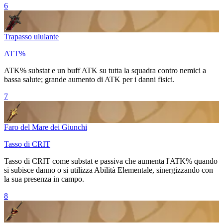
6
Trapasso ululante
ATT%
ATK% substat e un buff ATK su tutta la squadra contro nemici a
bassa salute; grande aumento di ATK per i danni fisici.
7
Faro del Mare dei Giunchi
Tasso di CRIT
Tasso di CRIT come substat e passiva che aumenta l'ATK% quando
si subisce danno o si utilizza
Abilità Elementale
, sinergizzando con
la sua presenza in campo.
8