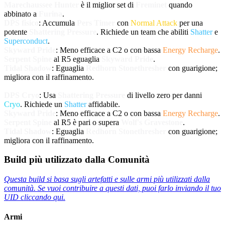
Marechaussee Hunter
è il miglior set di
Freminet
quando
abbinato a
Furina
.
DPS fisico
: Accumula
Pers Timer
con
Normal Attack
per una
potente
Shattering Pressure
. Richiede un team che abiliti
Shatter
e
Superconduct
.
Skyward Pride
: Meno efficace a C2 o con bassa
Energy Recharge
.
Serpent Spine
al R5 eguaglia
Skyward Pride
.
Tidal Shadow
: Eguaglia
Redhorn Stonethresher
con guarigione;
migliora con il raffinamento.
DPS Cryo
: Usa
Shattering Pressure
di livello zero per danni
Cryo
. Richiede un
Shatter
affidabile.
Skyward Pride
: Meno efficace a C2 o con bassa
Energy Recharge
.
Serpent Spine
al R5 è pari o supera
Wolf's Gravestone
.
Tidal Shadow
: Eguaglia
Redhorn Stonethresher
con guarigione;
migliora con il raffinamento.
Build più utilizzato dalla Comunità
Questa build si basa sugli artefatti e sulle armi più utilizzati dalla
comunità. Se vuoi contribuire a questi dati, puoi farlo inviando il tuo
UID cliccando qui.
Armi