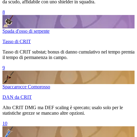
da scudo, affidabile con uno shielder in squadra.
8
Spada d'osso di serpente
Tasso di CRIT
Tasso di CRIT
substat; bonus di danno cumulativo nel tempo premia
il tempo di permanenza in campo.
9
Spaccarocce Cornorosso
DAN da CRIT
Alto
CRIT DMG
ma DEF scaling è sprecato; usalo solo per le
statistiche grezze se mancano altre opzioni.
10