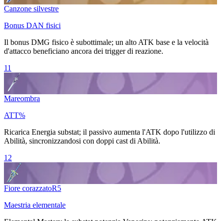
Canzone silvestre
Bonus DAN fisici
Il bonus DMG fisico è subottimale; un alto ATK base e la velocità
d'attacco beneficiano ancora dei trigger di reazione.
11
Mareombra
ATT%
Ricarica Energia
substat; il passivo aumenta l'ATK dopo l'utilizzo di
Abilità
, sincronizzandosi con doppi cast di
Abilità
.
12
Fiore corazzato
R
5
Maestria elementale