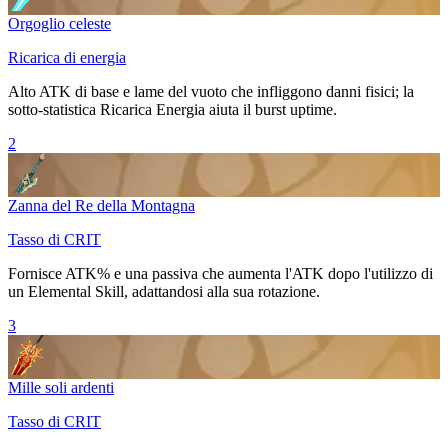
Orgoglio celeste
Ricarica di energia
Alto ATK di base e lame del vuoto che infliggono danni fisici; la
sotto-statistica Ricarica Energia aiuta il burst uptime.
2
Zanna del Re della Montagna
Tasso di CRIT
Fornisce ATK% e una passiva che aumenta l'ATK dopo l'utilizzo di
un
Elemental Skill
, adattandosi alla sua rotazione.
3
Mille soli ardenti
Tasso di CRIT