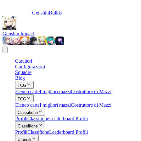
GenshinBuilds
Genshin Impact
Caratteri
Configurazioni
Squadre
Blog
TCG
Elenco carte
I migliori mazzi
Costruttore di Mazzi
TCG
Elenco carte
I migliori mazzi
Costruttore di Mazzi
Classifiche
Profili
Classifiche
Leaderboard Profili
Classifiche
Profili
Classifiche
Leaderboard Profili
Utensili