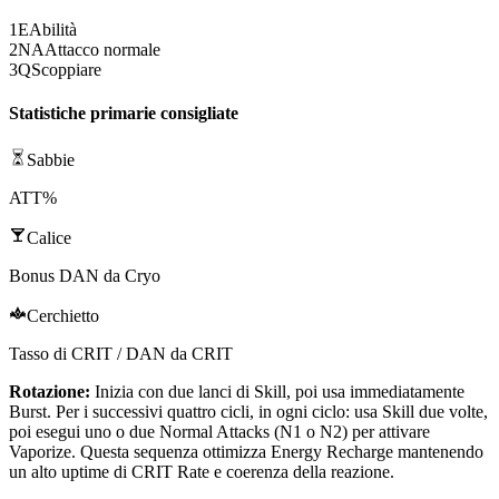
1
E
Abilità
2
NA
Attacco normale
3
Q
Scoppiare
Statistiche primarie consigliate
Sabbie
ATT%
Calice
Bonus DAN da Cryo
Cerchietto
Tasso di CRIT / DAN da CRIT
Rotazione:
Inizia con due lanci di
Skill
, poi usa immediatamente
Burst
. Per i successivi quattro cicli, in ogni ciclo: usa
Skill
due volte,
poi esegui uno o due
Normal Attacks
(
N1
o
N2
) per attivare
Vaporize
. Questa sequenza ottimizza
Energy Recharge
mantenendo
un alto uptime di
CRIT Rate
e coerenza della reazione.