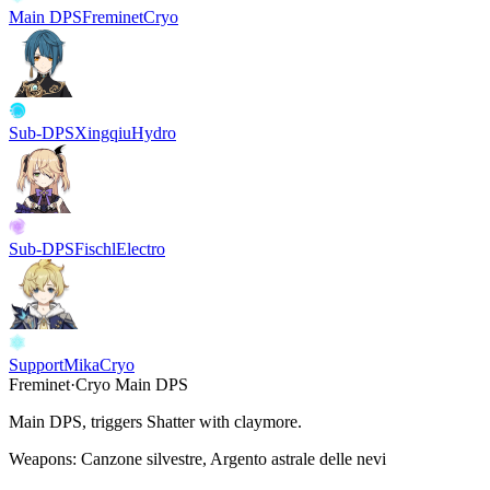
Main DPS
Freminet
Cryo
Sub-DPS
Xingqiu
Hydro
Sub-DPS
Fischl
Electro
Support
Mika
Cryo
Freminet
·
Cryo
Main DPS
Main DPS, triggers Shatter with claymore.
Weapons:
Canzone silvestre, Argento astrale delle nevi