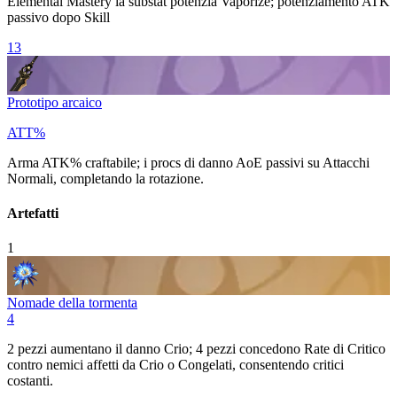
Elemental Mastery
la substat potenzia
Vaporize
; potenziamento ATK
passivo dopo
Skill
13
Prototipo arcaico
ATT%
Arma ATK% craftabile; i procs di danno AoE passivi su
Attacchi
Normali
, completando la rotazione.
Artefatti
1
Nomade della tormenta
4
2 pezzi aumentano il danno
Crio
; 4 pezzi concedono
Rate di Critico
contro nemici affetti da
Crio
o Congelati, consentendo critici
costanti.