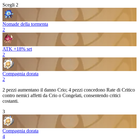
Scegli 2
Nomade della tormenta
2
ATK +18% set
2
Compagnia dorata
2
2 pezzi aumentano il danno
Crio
; 4 pezzi concedono
Rate di Critico
contro nemici affetti da
Crio
o Congelati, consentendo critici
costanti.
3
Compagnia dorata
4