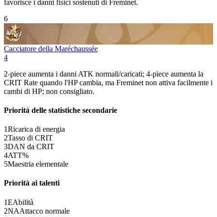
favorisce i danni fisici sostenuti di Freminet.
6
Cacciatore della Maréchaussée
4
2-piece aumenta i danni ATK normali/caricati; 4-piece aumenta la
CRIT Rate quando l'HP cambia, ma Freminet non attiva facilmente i
cambi di HP; non consigliato.
Priorità delle statistiche secondarie
1
Ricarica di energia
2
Tasso di CRIT
3
DAN da CRIT
4
ATT%
5
Maestria elementale
Priorità ai talenti
1
E
Abilità
2
NA
Attacco normale