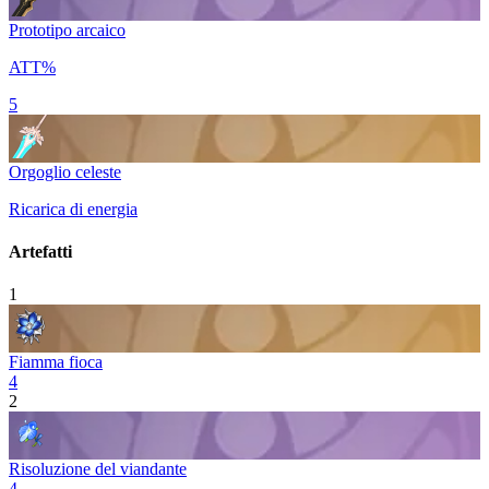
Prototipo arcaico
ATT%
5
Orgoglio celeste
Ricarica di energia
Artefatti
1
Fiamma fioca
4
2
Risoluzione del viandante
4