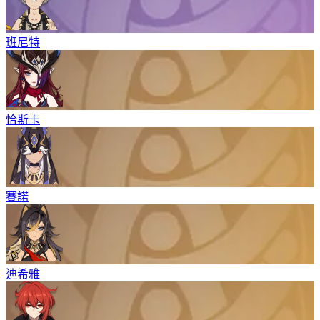
班尼特
恰斯卡
賽諾
迪希雅