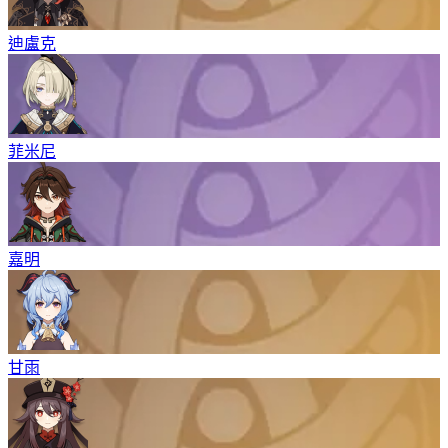
迪盧克
菲米尼
嘉明
甘雨