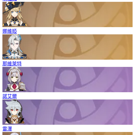
娜維婭
那維萊特
諾艾爾
雷澤