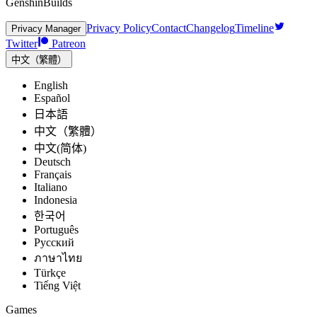
GenshinBuilds
Privacy Policy
Contact
Changelog
Timeline
Privacy Manager
Twitter
Patreon
中文（繁體）
English
Español
日本語
中文（繁體）
中文(简体)
Deutsch
Français
Italiano
Indonesia
한국어
Português
Pусский
ภาษาไทย
Türkçe
Tiếng Việt
Games