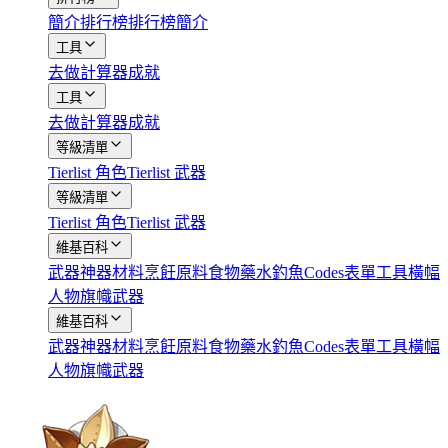
簡介
排行榜
排行榜簡介
工具
去做
計算器
成就
工具
去做
計算器
成就
等級清單
Tierlist 角色
Tierlist 武器
等級清單
Tierlist 角色
Tierlist 武器
維基百科
武器
神器
材料
烹飪原料
食物
藥水
釣魚
Codes
表單工具
橫幅
人物
旗幟武器
維基百科
武器
神器
材料
烹飪原料
食物
藥水
釣魚
Codes
表單工具
橫幅
人物
旗幟武器