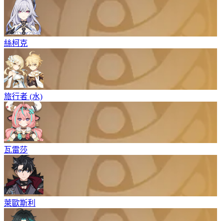
絲柯克
旅行者 (水)
瓦雷莎
萊歐斯利