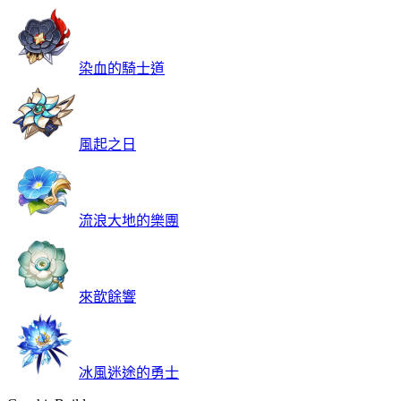
染血的騎士道
風起之日
流浪大地的樂團
來歆餘響
冰風迷途的勇士