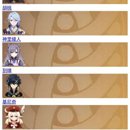
胡桃
神里綾人
刻晴
基尼奇