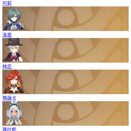
可莉
洛恩
林尼
瑪薇卡
瑪拉妮