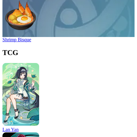
Shrimp Bisque
TCG
Lan Yan