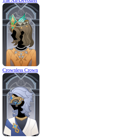
The All-Devourer
Crownless Crown