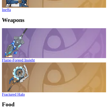
Ineffa
Weapons
Flame-Forged Insight
Fractured Halo
Food