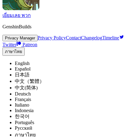
เยี่ยมเลย พวก
GenshinBuilds
Privacy Policy
Contact
Changelog
Timeline
Privacy Manager
Twitter
Patreon
ภาษาไทย
English
Español
日本語
中文（繁體）
中文(简体)
Deutsch
Français
Italiano
Indonesia
한국어
Português
Pусский
ภาษาไทย