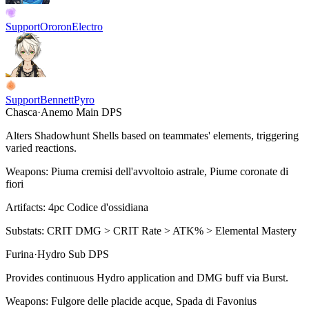
Support
Ororon
Electro
Support
Bennett
Pyro
Chasca
·
Anemo
Main DPS
Alters Shadowhunt Shells based on teammates' elements, triggering
varied reactions.
Weapons:
Piuma cremisi dell'avvoltoio astrale, Piume coronate di
fiori
Artifacts:
4pc
Codice d'ossidiana
Substats:
CRIT DMG > CRIT Rate > ATK% > Elemental Mastery
Furina
·
Hydro
Sub DPS
Provides continuous
Hydro
application and DMG buff via Burst.
Weapons:
Fulgore delle placide acque, Spada di Favonius