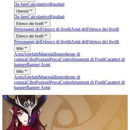
Da fare
Calcolatrice
Risultati
Utensili
Da fare
Calcolatrice
Risultati
Elenco dei livelli
Personaggi dell'elenco di livelli
Armi dell'elenco dei livelli
Elenco dei livelli
Personaggi dell'elenco di livelli
Armi dell'elenco dei livelli
Wiki
Armi
Artefatti
Materiali
Ingrediente di
cottura
Cibo
Pozioni
Pesca
Codes
Strumenti di Fogli
Caratteri di
banner
Banner Armi
Wiki
Armi
Artefatti
Materiali
Ingrediente di
cottura
Cibo
Pozioni
Pesca
Codes
Strumenti di Fogli
Caratteri di
banner
Banner Armi