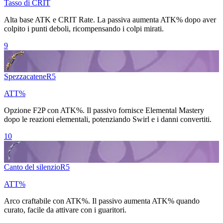
Tasso di CRIT
Alta base ATK e
CRIT Rate
. La passiva aumenta
ATK%
dopo aver
colpito i punti deboli, ricompensando i colpi mirati.
9
Spezzacatene
R
5
ATT%
Opzione F2P con
ATK%
. Il passivo fornisce
Elemental Mastery
dopo le reazioni elementali, potenziando
Swirl
e i danni convertiti.
10
Canto del silenzio
R
5
ATT%
Arco craftabile con
ATK%
. Il passivo aumenta
ATK%
quando
curato, facile da attivare con i guaritori.