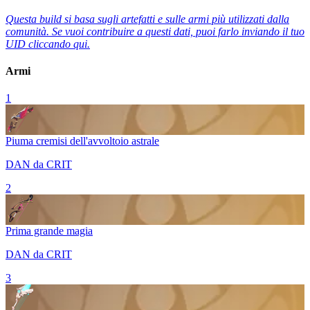
Questa build si basa sugli artefatti e sulle armi più utilizzati dalla
comunità. Se vuoi contribuire a questi dati, puoi farlo inviando il tuo
UID cliccando qui.
Armi
1
Piuma cremisi dell'avvoltoio astrale
DAN da CRIT
2
Prima grande magia
DAN da CRIT
3