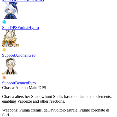
Sub DPS
Furina
Hydro
Support
Xilonen
Geo
Support
Bennett
Pyro
Chasca
·
Anemo
Main DPS
Chasca alters her Shadowhunt Shells based on teammate elements,
enabling
Vaporize
and other reactions.
Weapons:
Piuma cremisi dell'avvoltoio astrale, Piume coronate di
fiori