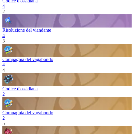
Codice d'ossidiana
4
2
Risoluzione del viandante
4
3
Compagnia del vagabondo
4
4
Codice d'ossidiana
2
Compagnia del vagabondo
2
5