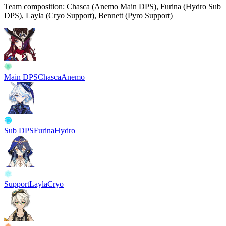
Team composition:
Chasca (Anemo Main DPS), Furina (Hydro Sub
DPS), Layla (Cryo Support), Bennett (Pyro Support)
Main DPS
Chasca
Anemo
Sub DPS
Furina
Hydro
Support
Layla
Cryo