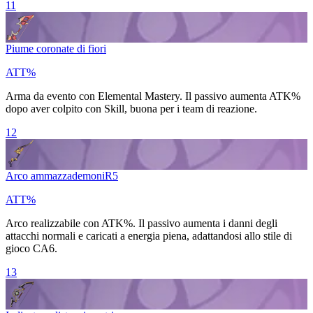
11
Piume coronate di fiori
ATT%
Arma da evento con
Elemental Mastery
. Il passivo aumenta
ATK%
dopo aver colpito con
Skill
, buona per i team di reazione.
12
Arco ammazzademoni
R
5
ATT%
Arco realizzabile con
ATK%
. Il passivo aumenta i danni degli
attacchi normali e caricati a energia piena, adattandosi allo stile di
gioco CA6.
13