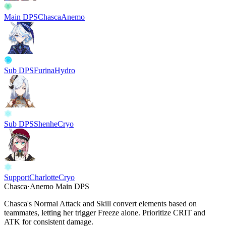
Main DPS
Chasca
Anemo
Sub DPS
Furina
Hydro
Sub DPS
Shenhe
Cryo
Support
Charlotte
Cryo
Chasca
·
Anemo
Main DPS
Chasca's
Normal Attack
and
Skill
convert elements based on
teammates, letting her trigger
Freeze
alone. Prioritize
CRIT
and
ATK
for consistent damage.