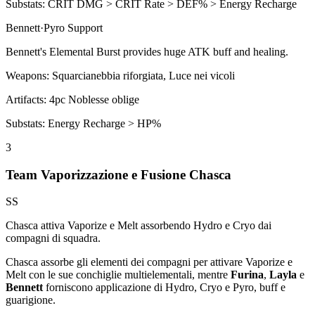
Substats:
CRIT DMG > CRIT Rate > DEF% > Energy Recharge
Bennett
·
Pyro
Support
Bennett's
Elemental Burst
provides huge ATK buff and healing.
Weapons:
Squarcianebbia riforgiata, Luce nei vicoli
Artifacts:
4pc
Noblesse oblige
Substats:
Energy Recharge > HP%
3
Team Vaporizzazione e Fusione Chasca
SS
Chasca attiva
Vaporize
e
Melt
assorbendo
Hydro
e
Cryo
dai
compagni di squadra.
Chasca assorbe gli elementi dei compagni per attivare
Vaporize
e
Melt
con le sue conchiglie multielementali, mentre
Furina
,
Layla
e
Bennett
forniscono applicazione di
Hydro
,
Cryo
e
Pyro
, buff e
guarigione.