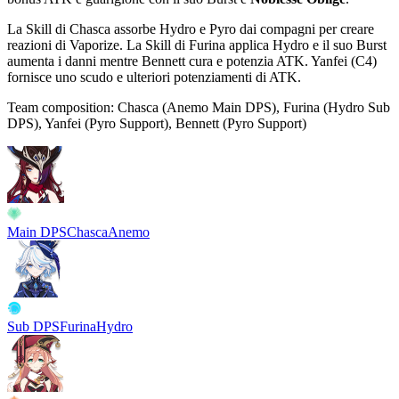
La
Skill
di Chasca assorbe
Hydro
e
Pyro
dai compagni per creare
reazioni di
Vaporize
. La
Skill
di Furina applica
Hydro
e il suo
Burst
aumenta i danni mentre Bennett cura e potenzia
ATK
. Yanfei (C4)
fornisce uno scudo e ulteriori potenziamenti di
ATK
.
Team composition:
Chasca (Anemo Main DPS), Furina (Hydro Sub
DPS), Yanfei (Pyro Support), Bennett (Pyro Support)
Main DPS
Chasca
Anemo
Sub DPS
Furina
Hydro