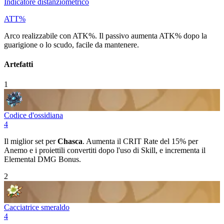
Indicatore distanziometrico
ATT%
Arco realizzabile con
ATK%
. Il passivo aumenta
ATK%
dopo la
guarigione o lo scudo, facile da mantenere.
Artefatti
1
Codice d'ossidiana
4
Il miglior set per
Chasca
. Aumenta il
CRIT Rate
del 15% per
Anemo
e i proiettili convertiti dopo l'uso di
Skill
, e incrementa il
Elemental DMG Bonus
.
2
Cacciatrice smeraldo
4