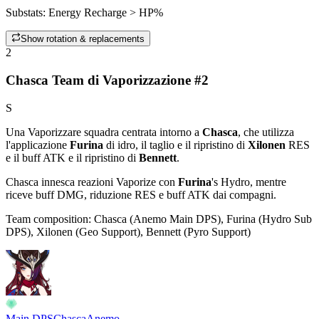
Substats:
Energy Recharge > HP%
Show rotation & replacements
2
Chasca Team di Vaporizzazione #2
S
Una
Vaporizzare
squadra centrata intorno a
Chasca
, che utilizza
l'applicazione
Furina
di
idro
, il taglio e il ripristino di
Xilonen
RES
e il buff ATK e il ripristino di
Bennett
.
Chasca innesca reazioni
Vaporize
con
Furina
's
Hydro
, mentre
riceve buff DMG, riduzione RES e buff ATK dai compagni.
Team composition:
Chasca (Anemo Main DPS), Furina (Hydro Sub
DPS), Xilonen (Geo Support), Bennett (Pyro Support)
Main DPS
Chasca
Anemo