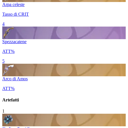
Arpa celeste
Tasso di CRIT
4
Spezzacatene
ATT%
5
Arco di Amos
ATT%
Artefatti
1