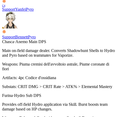
C
4
Support
Yanfei
Pyro
Support
Bennett
Pyro
Chasca
·
Anemo
Main DPS
Main on-field damage dealer. Converts Shadowhunt Shells to
Hydro
and
Pyro
based on teammates for
Vaporize
.
Weapons:
Piuma cremisi dell'avvoltoio astrale, Piume coronate di
fiori
Artifacts:
4pc
Codice d'ossidiana
Substats:
CRIT DMG > CRIT Rate > ATK% > Elemental Mastery
Furina
·
Hydro
Sub DPS
Provides off-field
Hydro
application via
Skill
.
Burst
boosts team
damage based on HP changes.