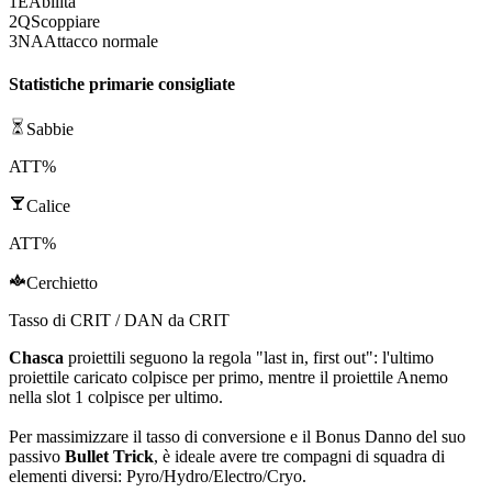
1
E
Abilità
2
Q
Scoppiare
3
NA
Attacco normale
Statistiche primarie consigliate
Sabbie
ATT%
Calice
ATT%
Cerchietto
Tasso di CRIT / DAN da CRIT
Chasca
proiettili seguono la regola "last in, first out": l'ultimo
proiettile caricato colpisce per primo, mentre il proiettile
Anemo
nella slot 1 colpisce per ultimo.
Per massimizzare il tasso di conversione e il
Bonus Danno
del suo
passivo
Bullet Trick
, è ideale avere tre compagni di squadra di
elementi diversi:
Pyro
/
Hydro
/
Electro
/
Cryo
.