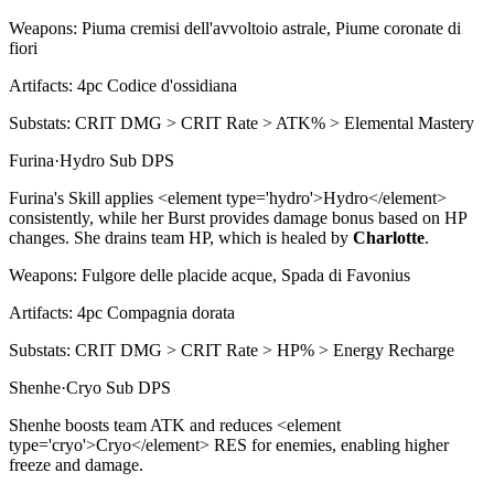
Weapons:
Piuma cremisi dell'avvoltoio astrale, Piume coronate di
fiori
Artifacts:
4pc
Codice d'ossidiana
Substats:
CRIT DMG > CRIT Rate > ATK% > Elemental Mastery
Furina
·
Hydro
Sub DPS
Furina's
Skill
applies
<
element type='hydro'>Hydro
<
/element>
consistently, while her
Burst
provides damage bonus based on HP
changes. She drains team HP, which is healed by
Charlotte
.
Weapons:
Fulgore delle placide acque, Spada di Favonius
Artifacts:
4pc
Compagnia dorata
Substats:
CRIT DMG > CRIT Rate > HP% > Energy Recharge
Shenhe
·
Cryo
Sub DPS
Shenhe boosts team
ATK
and reduces
<
element
type='cryo'>Cryo
<
/element> RES for enemies, enabling higher
freeze and damage.