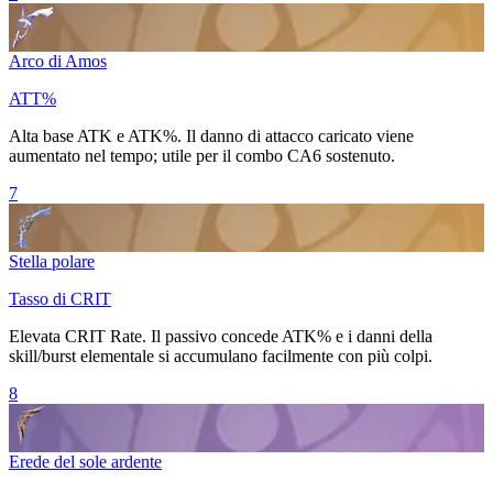
Arco di Amos
ATT%
Alta base ATK e
ATK%
. Il danno di attacco caricato viene
aumentato nel tempo; utile per il combo CA6 sostenuto.
7
Stella polare
Tasso di CRIT
Elevata
CRIT Rate
. Il passivo concede
ATK%
e i danni della
skill/burst elementale si accumulano facilmente con più colpi.
8
Erede del sole ardente