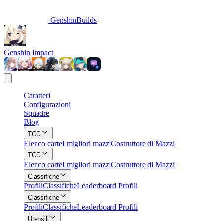
GenshinBuilds
Genshin Impact
Caratteri
Configurazioni
Squadre
Blog
TCG
Elenco carte
I migliori mazzi
Costruttore di Mazzi
TCG
Elenco carte
I migliori mazzi
Costruttore di Mazzi
Classifiche
Profili
Classifiche
Leaderboard Profili
Classifiche
Profili
Classifiche
Leaderboard Profili
Utensili