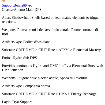
Support
Bennett
Pyro
Chasca
·
Anemo
Main DPS
Alters Shadowhunt Shells based on teammates' elements to trigger
reactions.
Weapons:
Piuma cremisi dell'avvoltoio astrale, Piume coronate di
fiori
Artifacts:
4pc
Codice d'ossidiana
Substats:
CRIT DMG > CRIT Rate > ATK% > Elemental Mastery
Furina
·
Hydro
Sub DPS
Provides continuous
Hydro
and DMG buff via
Elemental Burst
with
HP fluctuation.
Weapons:
Fulgore delle placide acque, Spada di Favonius
Artifacts:
4pc
Compagnia dorata
Substats:
CRIT DMG > CRIT Rate > HP% > Energy Recharge
Layla
·
Cryo
Support