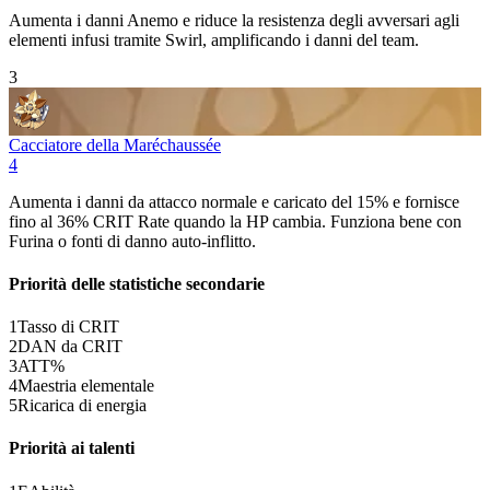
Aumenta i danni
Anemo
e riduce la resistenza degli avversari agli
elementi infusi tramite
Swirl
, amplificando i danni del team.
3
Cacciatore della Maréchaussée
4
Aumenta i danni da attacco normale e caricato del 15% e fornisce
fino al 36%
CRIT Rate
quando la HP cambia. Funziona bene con
Furina o fonti di danno auto‑inflitto.
Priorità delle statistiche secondarie
1
Tasso di CRIT
2
DAN da CRIT
3
ATT%
4
Maestria elementale
5
Ricarica di energia
Priorità ai talenti