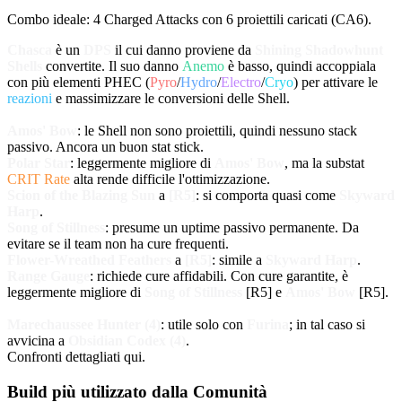
Combo ideale: 4
Charged Attacks
con 6 proiettili caricati (CA6).
Chasca
è un
DPS
il cui danno proviene da
Shining Shadowhunt
Shells
convertite. Il suo danno
Anemo
è basso, quindi accoppiala
con più elementi PHEC (
Pyro
/
Hydro
/
Electro
/
Cryo
) per attivare le
reazioni
e massimizzare le conversioni delle Shell.
Amos' Bow
: le Shell non sono proiettili, quindi nessuno stack
passivo. Ancora un buon stat stick.
Polar Star
: leggermente migliore di
Amos' Bow
, ma la substat
CRIT Rate
alta rende difficile l'ottimizzazione.
Scion of the Blazing Sun
a
[R5]
: si comporta quasi come
Skyward
Harp
.
Song of Stillness
: presume un uptime passivo permanente. Da
evitare se il team non ha cure frequenti.
Flower-Wreathed Feathers
a
[R5]
: simile a
Skyward Harp
.
Range Gauge
: richiede cure affidabili. Con cure garantite, è
leggermente migliore di
Song of Stillness
[R5] e
Amos' Bow
[R5].
Marechaussee Hunter (4)
: utile solo con
Furina
; in tal caso si
avvicina a
Obsidian Codex (4)
.
Confronti dettagliati qui.
Build più utilizzato dalla Comunità