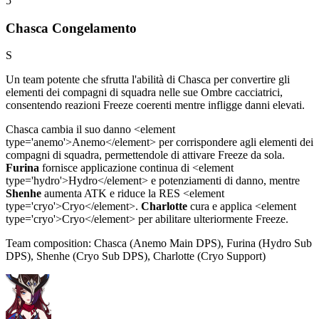
5
Chasca Congelamento
S
Un team potente che sfrutta l'abilità di Chasca per convertire gli
elementi dei compagni di squadra nelle sue Ombre cacciatrici,
consentendo reazioni
Freeze
coerenti mentre infligge danni elevati.
Chasca cambia il suo danno
<
element
type='anemo'>Anemo
<
/element> per corrispondere agli elementi dei
compagni di squadra, permettendole di attivare
Freeze
da sola.
Furina
fornisce applicazione continua di
<
element
type='hydro'>Hydro
<
/element> e potenziamenti di danno, mentre
Shenhe
aumenta
ATK
e riduce la RES
<
element
type='cryo'>Cryo
<
/element>.
Charlotte
cura e applica
<
element
type='cryo'>Cryo
<
/element> per abilitare ulteriormente
Freeze
.
Team composition:
Chasca (Anemo Main DPS), Furina (Hydro Sub
DPS), Shenhe (Cryo Sub DPS), Charlotte (Cryo Support)