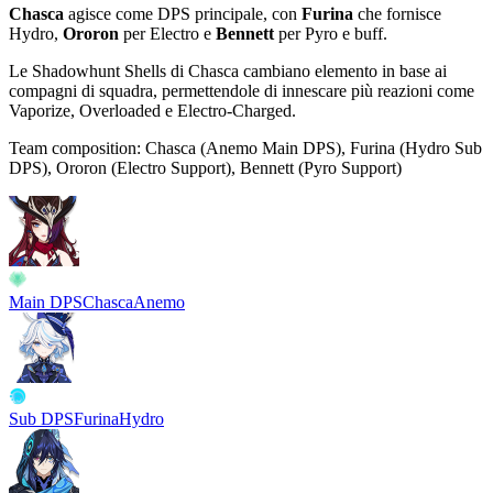
Chasca
agisce come DPS principale, con
Furina
che fornisce
Hydro,
Ororon
per Electro e
Bennett
per Pyro e buff.
Le Shadowhunt Shells di Chasca cambiano elemento in base ai
compagni di squadra, permettendole di innescare più reazioni come
Vaporize
,
Overloaded
e
Electro-Charged
.
Team composition:
Chasca (Anemo Main DPS), Furina (Hydro Sub
DPS), Ororon (Electro Support), Bennett (Pyro Support)
Main DPS
Chasca
Anemo
Sub DPS
Furina
Hydro