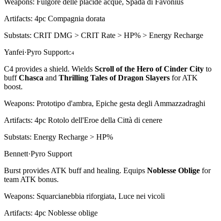
Weapons:
Fulgore delle placide acque, Spada di Favonius
Artifacts:
4pc
Compagnia dorata
Substats:
CRIT DMG > CRIT Rate > HP% > Energy Recharge
Yanfei
·
Pyro
Support
C
4
C4 provides a shield. Wields
Scroll of the Hero of Cinder City
to
buff
Chasca
and
Thrilling Tales of Dragon Slayers
for
ATK
boost.
Weapons:
Prototipo d'ambra, Epiche gesta degli Ammazzadraghi
Artifacts:
4pc
Rotolo dell'Eroe della Città di cenere
Substats:
Energy Recharge > HP%
Bennett
·
Pyro
Support
Burst
provides
ATK
buff and healing. Equips
Noblesse Oblige
for
team
ATK
bonus.
Weapons:
Squarcianebbia riforgiata, Luce nei vicoli
Artifacts:
4pc
Noblesse oblige