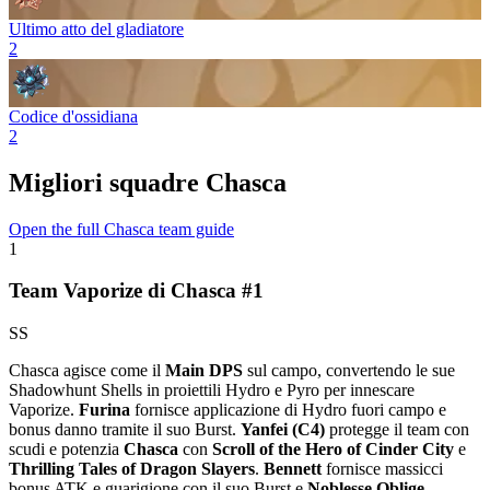
Ultimo atto del gladiatore
2
Codice d'ossidiana
2
Migliori squadre Chasca
Open the full Chasca team guide
1
Team Vaporize di Chasca #1
SS
Chasca agisce come il
Main DPS
sul campo, convertendo le sue
Shadowhunt Shells in proiettili
Hydro
e
Pyro
per innescare
Vaporize
.
Furina
fornisce applicazione di
Hydro
fuori campo e
bonus danno tramite il suo
Burst
.
Yanfei (C4)
protegge il team con
scudi e potenzia
Chasca
con
Scroll of the Hero of Cinder City
e
Thrilling Tales of Dragon Slayers
.
Bennett
fornisce massicci
bonus
ATK
e guarigione con il suo
Burst
e
Noblesse Oblige
.