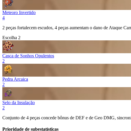
Meteoro Invertido
4
2 peças fortalecem escudos, 4 peças aumentam o dano de Ataque Ca
Escolha 2
Casca de Sonhos Opulentos
2
Pedra Arcaica
2
Selo da Insulação
2
Conjunto de 4 peças concede bônus de
DEF
e de
Geo
DMG, sincroniz
Prioridade de subestatísticas