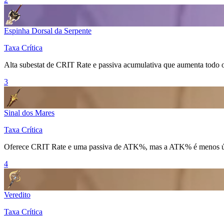
Espinha Dorsal da Serpente
Taxa Crítica
Alta subestat de
CRIT Rate
e passiva acumulativa que aumenta todo o
3
Sinal dos Mares
Taxa Crítica
Oferece
CRIT Rate
e uma passiva de ATK%, mas a ATK% é menos úti
4
Veredito
Taxa Crítica