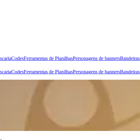
scaria
Codes
Ferramentas de Planilhas
Personagens de banners
Bandeira
scaria
Codes
Ferramentas de Planilhas
Personagens de banners
Bandeira