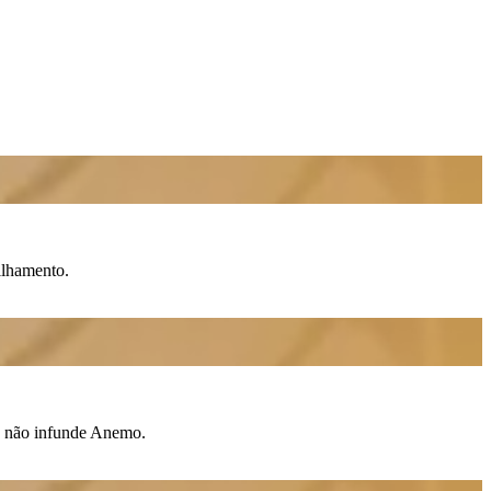
ilhamento.
e não infunde
Anemo
.