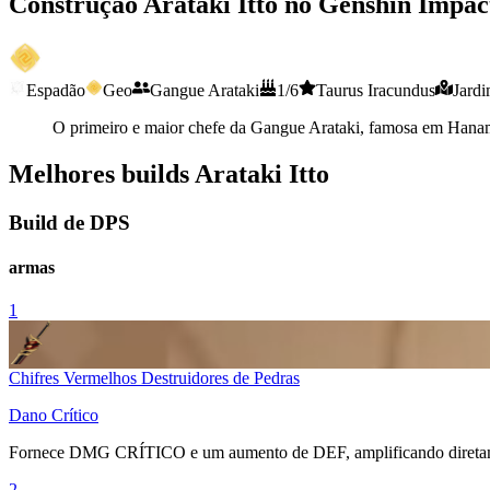
Construção Arataki Itto no Genshin Impac
Espadão
Geo
Gangue Arataki
1/6
Taurus Iracundus
Jardi
O primeiro e maior chefe da Gangue Arataki, famosa em Hanami
Melhores builds Arataki Itto
Build de DPS
armas
1
Chifres Vermelhos Destruidores de Pedras
Dano Crítico
Fornece
DMG CRÍTICO
e um aumento de
DEF
, amplificando diret
2