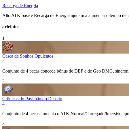
Recarga de Energia
Alto ATK base e
Recarga de Energia
ajudam a aumentar o tempo de u
artefatos
1
Casca de Sonhos Opulentos
4
Conjunto de 4 peças concede bônus de
DEF
e de
Geo
DMG, sincroniz
2
Crônicas do Pavilhão do Deserto
4
Conjunto de 4 peças aumenta o ATK Normal/Carregado/Imersivo apó
3