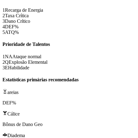
1
Recarga de Energia
2
Taxa Crítica
3
Dano Crítico
4
DEF%
5
ATQ%
Prioridade de Talentos
1
NA
Ataque normal
2
Q
Explosão Elemental
3
E
Habilidade
Estatísticas primárias recomendadas
areias
DEF%
Cálice
Bônus de Dano Geo
Diadema