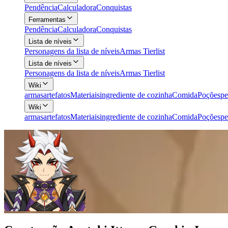
Pendência
Calculadora
Conquistas
Ferramentas
Pendência
Calculadora
Conquistas
Lista de níveis
Personagens da lista de níveis
Armas Tierlist
Lista de níveis
Personagens da lista de níveis
Armas Tierlist
Wiki
armas
artefatos
Materiais
ingrediente de cozinha
Comida
Poções
pe
Wiki
armas
artefatos
Materiais
ingrediente de cozinha
Comida
Poções
pe