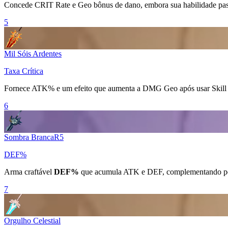
Concede
CRIT Rate
e
Geo
bônus de dano, embora sua habilidade passi
5
Mil Sóis Ardentes
Taxa Crítica
Fornece ATK% e um efeito que aumenta a DMG
Geo
após usar
Skill
6
Sombra Branca
R
5
DEF%
Arma craftável
DEF%
que acumula ATK e DEF, complementando perf
7
Orgulho Celestial