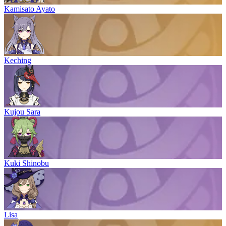
Kamisato Ayato
Keching
Kujou Sara
Kuki Shinobu
Lisa