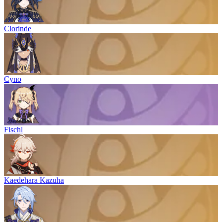
Clorinde
Cyno
Fischl
Kaedehara Kazuha