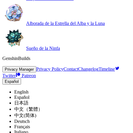
Alborada de la Estrella del Alba y la Luna
Sueño de la Ninfa
GenshinBuilds
Privacy Policy
Contact
Changelog
Timeline
Privacy Manager
Twitter
Patreon
Español
English
Español
日本語
中文（繁體）
中文(简体)
Deutsch
Français
Italiano