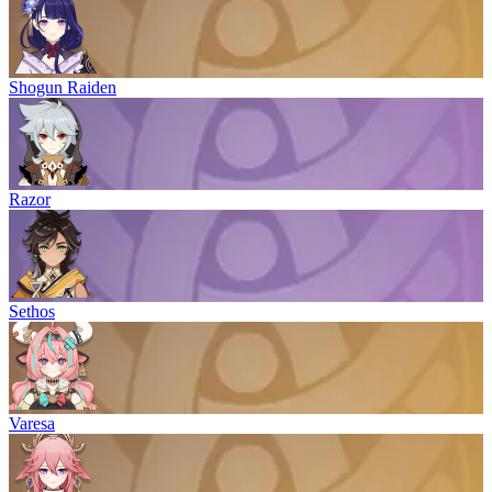
Shogun Raiden
Razor
Sethos
Varesa