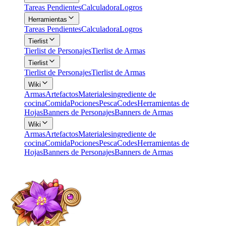
Tareas Pendientes
Calculadora
Logros
Herramientas
Tareas Pendientes
Calculadora
Logros
Tierlist
Tierlist de Personajes
Tierlist de Armas
Tierlist
Tierlist de Personajes
Tierlist de Armas
Wiki
Armas
Artefactos
Materiales
ingrediente de
cocina
Comida
Pociones
Pesca
Codes
Herramientas de
Hojas
Banners de Personajes
Banners de Armas
Wiki
Armas
Artefactos
Materiales
ingrediente de
cocina
Comida
Pociones
Pesca
Codes
Herramientas de
Hojas
Banners de Personajes
Banners de Armas