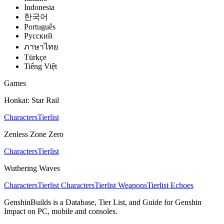
Indonesia
한국어
Português
Pусский
ภาษาไทย
Türkçe
Tiếng Việt
Games
Honkai: Star Rail
Characters
Tierlist
Zenless Zone Zero
Characters
Tierlist
Wuthering Waves
Characters
Tierlist Characters
Tierlist Weapons
Tierlist Echoes
GenshinBuilds is a Database, Tier List, and Guide for Genshin
Impact on PC, mobile and consoles.