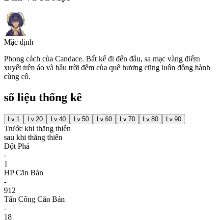
Mặc định
Phong cách của Candace. Bất kể đi đến đâu, sa mạc vàng điểm
xuyết trên áo và bầu trời đêm của quê hương cũng luôn đồng hành
cùng cô.
số liệu thống kê
Lv.
1
Lv.
20
Lv.
40
Lv.
50
Lv.
60
Lv.
70
Lv.
80
Lv.
90
Trước khi thăng thiên
sau khi thăng thiên
Đột Phá
-
1
HP Căn Bản
-
912
Tấn Công Căn Bản
-
18