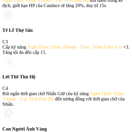
Nghi Thức Thần Thánh - Vạc Trời Bảo Hộ
khi đánh trúng kẻ
địch, giới hạn HP của Candace sẽ tăng 20%, duy trì 15s.
Tế Lễ Thợ Săn
C
3
Cấp kỹ năng
Nghi Thức Thần Thánh - Thủy Triều Chìa Vôi
+3.
Tăng tối đa đến cấp 15.
Lời Thề Thủ Hộ
C
4
Rút ngắn thời gian chờ Nhấn Giữ của kỹ năng
Nghi Thức Thần
Thánh - Vạc Trời Bảo Hộ
đến tương đồng với thời gian chờ của
Nhấn.
Con Ngươi Ánh Vàng