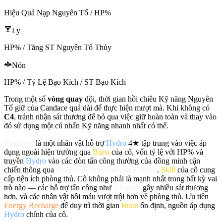
Hiệu Quả Nạp Nguyên Tố / HP%
Ly
HP% / Tăng ST Nguyên Tố Thủy
Nón
HP% / Tỷ Lệ Bạo Kích / ST Bạo Kích
Trong một số
vòng quay
đội, thời gian hồi chiêu
Kỹ năng Nguyên
Tố
giữ của Candace quá dài để thực hiện mượt mà. Khi không có
C4
, tránh nhận sát thương để bỏ qua việc giữ hoàn toàn và thay vào
đó sử dụng một cú nhấn
Kỹ năng
nhanh nhất có thể.
Candace
là một nhân vật hỗ trợ
Hydro
4★ tập trung vào việc áp
dụng ngoài hiện trường qua
Burst
của cô, vốn tỷ lệ với HP% và
truyền
Hydro
vào các đòn tấn công thường của đồng minh cận
chiến thông qua
Prayer of the Crimson Crown
.
Skill
của cô cung
cấp tiện ích phòng thủ. Cô không phải là mạnh nhất trong bất kỳ vai
trò nào — các hỗ trợ tấn công như
Xingqiu
gây nhiều sát thương
hơn, và các nhân vật hồi máu vượt trội hơn về phòng thủ. Ưu tiên
Energy Recharge
để duy trì thời gian
Burst
ổn định, nguồn áp dụng
Hydro
chính của cô.