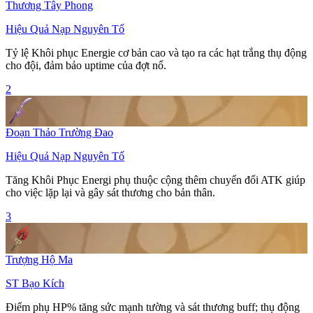
Thương Tây Phong
Hiệu Quả Nạp Nguyên Tố
Tỷ lệ
Khôi phục Energie
cơ bản cao và tạo ra các hạt trắng thụ động
cho đội, đảm bảo uptime của đợt nổ.
2
Đoạn Thảo Trường Đao
Hiệu Quả Nạp Nguyên Tố
Tăng
Khôi Phục Energi
phụ thuộc cộng thêm chuyển đổi ATK giúp
cho việc lặp lại và gây sát thương cho bản thân.
3
Trượng Hộ Ma
ST Bạo Kích
Điểm phụ HP% tăng sức mạnh tường và sát thương buff; thụ động