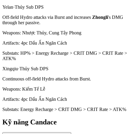
Yelan
·
Thủy
Sub DPS
Off-field
Hydro
attacks via
Burst
and increases
Zhongli
's DMG
through her passive.
Weapons:
Nhược Thủy, Cung Tây Phong
Artifacts:
4pc
Dấu Ấn Ngăn Cách
Substats:
HP% > Energy Recharge > CRIT DMG > CRIT Rate >
ATK%
Xingqiu
·
Thủy
Sub DPS
Continuous off-field
Hydro
attacks from
Burst
.
Weapons:
Kiếm Tế Lễ
Artifacts:
4pc
Dấu Ấn Ngăn Cách
Substats:
Energy Recharge > CRIT DMG > CRIT Rate > ATK%
Kỹ năng Candace