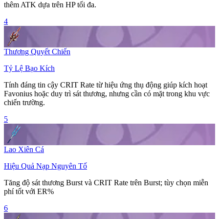
thêm ATK dựa trên HP tối đa.
4
Thương Quyết Chiến
Tỷ Lệ Bạo Kích
Tính đáng tin cậy
CRIT Rate
từ hiệu ứng thụ động giúp kích hoạt
Favonius hoặc duy trì sát thương, nhưng cần có mặt trong khu vực
chiến trường.
5
Lao Xiên Cá
Hiệu Quả Nạp Nguyên Tố
Tăng độ sát thương
Burst
và
CRIT Rate
trên
Burst
; tùy chọn miễn
phí tốt với ER%
6