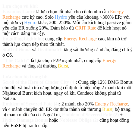
Lựa chọn vũ khí:
Favonius Lance
là lựa chọn tốt nhất cho cô do nhu cầu
Energy
Recharge
cực kỳ cao. Solo
Hydro
yêu cầu khoảng ~300% ER; với
một đơn vị
Hydro
khác, 200–250%. Mỗi lần kích hoạt passive giảm
yêu cầu ER xuống 20%. Đảm bảo đủ
CRIT Rate
để kích hoạt nó
một cách đáng tin cậy.
Engulfing Lightning
cung cấp
Energy Recharge
cao, làm nó trở
thành lựa chọn tiếp theo tốt nhất.
Staff of Homa
và
Deathmatch
tăng sát thương cá nhân, đáng chú ý
ở C6.
"The Catch"
là lựa chọn F2P mạnh nhất, cung cấp
Energy
Recharge
và tăng sát thương
Burst
.
Lựa chọn bộ trang bị:
Scroll of the Hero of Cinder City (4)
: Cung cấp 12% DMG Bonus
cho đội và hoàn trả năng lượng cố định từ hiệu ứng 2 mảnh khi một
Nightsoul Burst kích hoạt, ngay cả khi Candace không phải từ
Natlan.
Emblem of Severed Fate (4)
: 2 mảnh cho 20%
Energy Recharge
,
và 4 mảnh chuyển đổi ER dư thừa thành sát thương
Burst
, bộ trang
bị mạnh nhất của cô. Ngoài ra,
Emblem of Severed Fate (2)
+
Hydro Damage Bonus
hoặc
Noblesse Oblige (2)
cũng hoạt động
nếu EoSF bị tranh chấp.