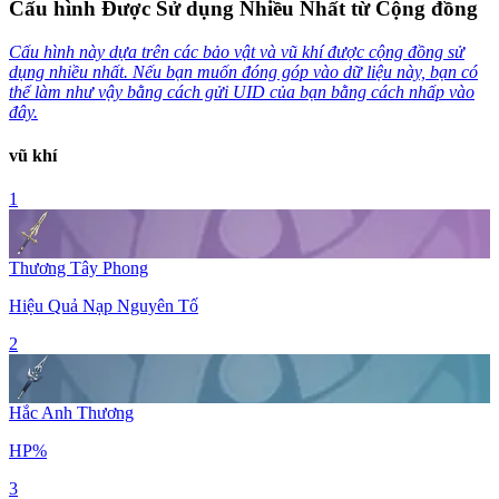
Cấu hình Được Sử dụng Nhiều Nhất từ Cộng đồng
Cấu hình này dựa trên các bảo vật và vũ khí được cộng đồng sử
dụng nhiều nhất. Nếu bạn muốn đóng góp vào dữ liệu này, bạn có
thể làm như vậy bằng cách gửi UID của bạn bằng cách nhấp vào
đây.
vũ khí
1
Thương Tây Phong
Hiệu Quả Nạp Nguyên Tố
2
Hắc Anh Thương
HP%
3