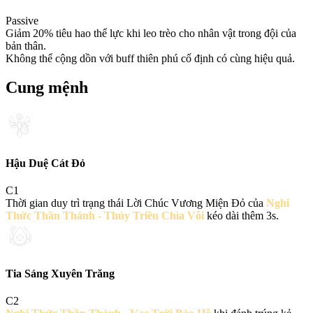
Passive
Giảm 20% tiêu hao thể lực khi leo trèo cho nhân vật trong đội của
bản thân.
Không thể cộng dồn với buff thiên phú cố định có cùng hiệu quả.
Cung mệnh
Hậu Duệ Cát Đỏ
C
1
Thời gian duy trì trạng thái Lời Chúc Vương Miện Đỏ của
Nghi
Thức Thần Thánh - Thủy Triều Chìa Vôi
kéo dài thêm 3s.
Tia Sáng Xuyên Trăng
C
2