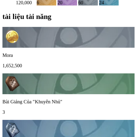
120,000
6
20
60
24
tài liệu tài năng
Mora
1,652,500
Bài Giảng Của "Khuyên Nhủ"
3