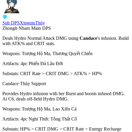
Sub DPS
Xingqiu
Thủy
Zhongli
·
Nham
Main DPS
Deals
Hydro
Normal Attack DMG using
Candace
's infusion. Build
with ATK% and
CRIT
stats.
Weapons:
Trượng Hộ Ma, Thương Quyết Chiến
Artifacts:
4pc
Phiến Đá Lâu Đời
Substats:
CRIT Rate > CRIT DMG > ATK% > HP%
Candace
·
Thủy
Support
Provides
Hydro
infusion with her
Burst
and boosts infused DMG.
At C6, deals off-field
Hydro
DMG.
Weapons:
Trượng Hộ Ma, Lao Xiên Cá
Artifacts:
4pc
Nghi Thức Tông Thất Cổ
Substats:
HP% > CRIT DMG > CRIT Rate > Energy Recharge