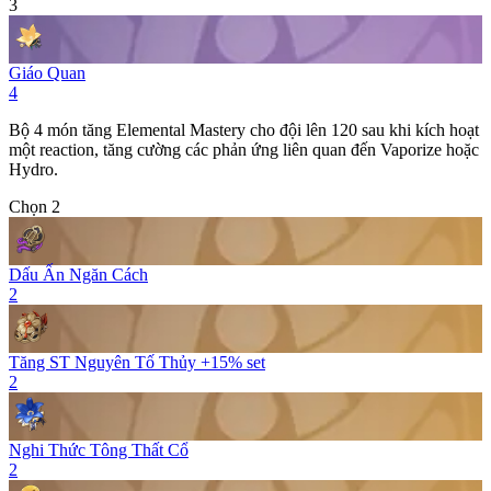
3
Giáo Quan
4
Bộ 4 món tăng
Elemental Mastery
cho đội lên 120 sau khi kích hoạt
một
reaction
, tăng cường các phản ứng liên quan đến
Vaporize
hoặc
Hydro
.
Chọn 2
Dấu Ấn Ngăn Cách
2
Tăng ST Nguyên Tố Thủy +15% set
2
Nghi Thức Tông Thất Cổ
2