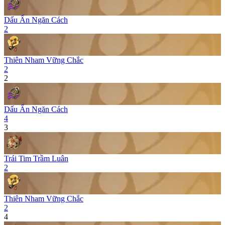
Dấu Ấn Ngăn Cách
2
Thiên Nham Vững Chắc
2
2
Dấu Ấn Ngăn Cách
4
3
Trái Tim Trầm Luân
2
Thiên Nham Vững Chắc
2
4