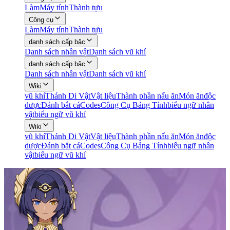
Làm
Máy tính
Thành tựu
Công cụ
Làm
Máy tính
Thành tựu
danh sách cấp bậc
Danh sách nhân vật
Danh sách vũ khí
danh sách cấp bậc
Danh sách nhân vật
Danh sách vũ khí
Wiki
vũ khí
Thánh Di Vật
Vật liệu
Thành phần nấu ăn
Món ăn
độc
dược
Đánh bắt cá
Codes
Công Cụ Bảng Tính
biểu ngữ nhân
vật
biểu ngữ vũ khí
Wiki
vũ khí
Thánh Di Vật
Vật liệu
Thành phần nấu ăn
Món ăn
độc
dược
Đánh bắt cá
Codes
Công Cụ Bảng Tính
biểu ngữ nhân
vật
biểu ngữ vũ khí