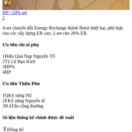
HP +20% set
2
4-set chuyển đổi
Energy Recharge
thành
Burst
thiệt hại, phù hợp
cho các xây dựng ER cao; 2-set cho 20% ER.
Ưu tiên chỉ số phụ
1
Hiệu Quả Nạp Nguyên Tố
2
Tỷ Lệ Bạo Kích
3
HP%
4
HP
Ưu tiên Thiên Phú
1
Q
Kỹ năng Nộ
2
E
Kỹ năng Nguyên tố
3
NA
Tấn công thường
Số liệu thống kê chính được đề xuất
Đồng hồ