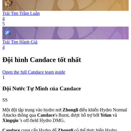
Trái Tim Trầm Luân
4
5
Trái Tim Hành Giả
4
Đội hình Candace tốt nhất
Open the full Candace team guide
1
Đội Nước Tự Mình của Candace
SS
Một đội tập trung vào hydro nơi
Zhongli
điều khiển
Hydro
Normal
Attacks thông qua
Candace
's
Burst
, được hỗ trợ bởi
Yelan
và
Xingqiu
's off-field
Hydro
DMG.
Candace
cung cấp
Hydro
để
Zhongli
có thể thực hiện
Hydro