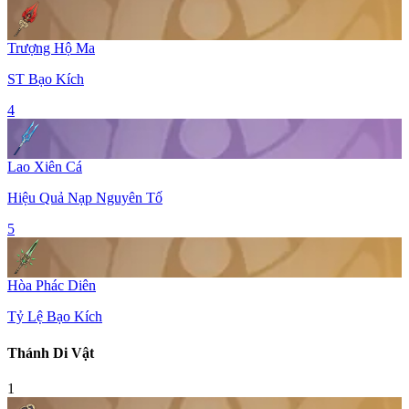
Trượng Hộ Ma
ST Bạo Kích
4
Lao Xiên Cá
Hiệu Quả Nạp Nguyên Tố
5
Hòa Phác Diên
Tỷ Lệ Bạo Kích
Thánh Di Vật
1