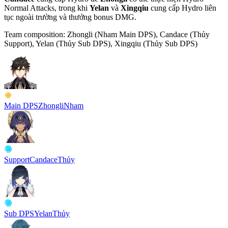
Normal Attacks, trong khi
Yelan
và
Xingqiu
cung cấp
Hydro
liên
tục ngoài trường và thưởng bonus DMG.
Team composition:
Zhongli (Nham Main DPS), Candace (Thủy
Support), Yelan (Thủy Sub DPS), Xingqiu (Thủy Sub DPS)
Main DPS
Zhongli
Nham
Support
Candace
Thủy
Sub DPS
Yelan
Thủy