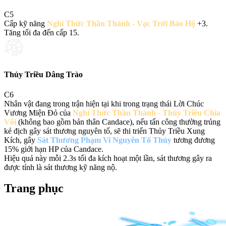
C
5
Cấp kỹ năng
Nghi Thức Thần Thánh - Vạc Trời Bảo Hộ
+3.
Tăng tối đa đến cấp 15.
Thủy Triều Dâng Trào
C
6
Nhân vật đang trong trận hiện tại khi trong trạng thái Lời Chúc
Vương Miện Đỏ của
Nghi Thức Thần Thánh - Thủy Triều Chìa
Vôi
(không bao gồm bản thân Candace), nếu tấn công thường trúng
kẻ địch gây sát thương nguyên tố, sẽ thi triển Thủy Triều Xung
Kích, gây
Sát Thương Phạm Vi Nguyên Tố Thủy
tương đương
15% giới hạn HP của Candace.
Hiệu quả này mỗi 2.3s tối đa kích hoạt một lần, sát thương gây ra
được tính là sát thương kỹ năng nộ.
Trang phục