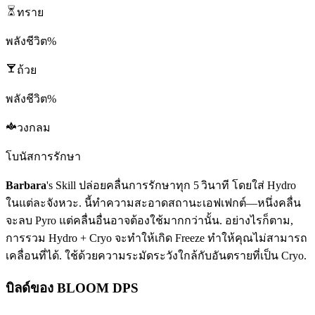
ทราย
พลังชีวิต%
ถ้วย
พลังชีวิต%
วงกลม
โบนัสการรักษา
Barbara
's
Skill
ปล่อยคลื่นการรักษาทุก 5 วินาที โดยใส่
Hydro
ในแต่ละจังหวะ. นี้ทำความสะอาดสถานะเอฟเฟกต์—หนึ่งคลื่น
จะลบ
Pyro
แต่คลื่นอื่นอาจต้องใช้มากกว่านั้น. อย่างไรก็ตาม,
การรวม
Hydro
+
Cryo
จะทำให้เกิด
Freeze
ทำให้คุณไม่สามารถ
เคลื่อนที่ได้. ใช้ด้วยความระมัดระวังใกล้กับอันตรายที่เป็น
Cryo
.
บิลด์ของ BLOOM DPS