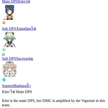
Main DPS
Klee
ไฟ
Sub DPS
Xiangling
ไฟ
C
6
Sub DPS
Sucrose
ลม
Support
Barbara
น้ำ
Klee
·
ไฟ
Main DPS
Klee is the main DPS, her DMG is amplified by the
Vaporize
in this
team.