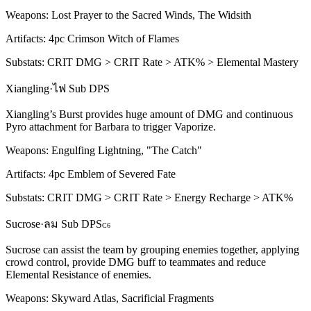
Weapons:
Lost Prayer to the Sacred Winds, The Widsith
Artifacts:
4pc
Crimson Witch of Flames
Substats:
CRIT DMG > CRIT Rate > ATK% > Elemental Mastery
Xiangling
·
ไฟ
Sub DPS
Xiangling’s
Burst
provides huge amount of DMG and continuous
Pyro
attachment for Barbara to trigger
Vaporize
.
Weapons:
Engulfing Lightning, "The Catch"
Artifacts:
4pc
Emblem of Severed Fate
Substats:
CRIT DMG > CRIT Rate > Energy Recharge > ATK%
Sucrose
·
ลม
Sub DPS
C
6
Sucrose can assist the team by grouping enemies together, applying
crowd control, provide DMG buff to teammates and reduce
Elemental Resistance of enemies.
Weapons:
Skyward Atlas, Sacrificial Fragments