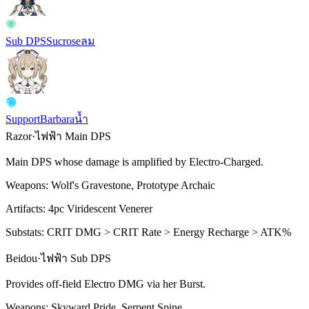
Sub DPS
Sucrose
ลม
Support
Barbara
น้ำ
Razor
·
ไฟฟ้า
Main DPS
Main DPS whose damage is amplified by
Electro-Charged
.
Weapons:
Wolf's Gravestone, Prototype Archaic
Artifacts:
4pc
Viridescent Venerer
Substats:
CRIT DMG > CRIT Rate > Energy Recharge > ATK%
Beidou
·
ไฟฟ้า
Sub DPS
Provides off-field
Electro
DMG via her
Burst
.
Weapons:
Skyward Pride, Serpent Spine