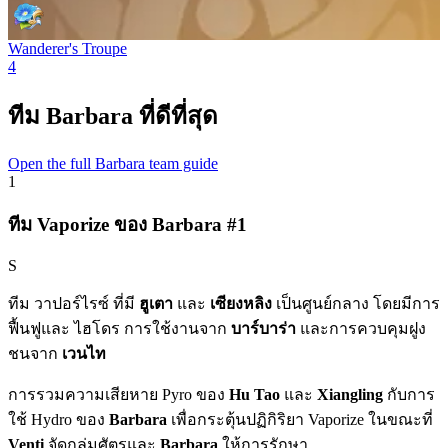
Wanderer's Troupe
4
ทีม Barbara ที่ดีที่สุด
Open the full Barbara team guide
1
ทีม Vaporize ของ Barbara #1
S
ทีม
วาปอร์ไรซ์
ที่มี
ฮูเตา
และ
เซียงหลิง
เป็นศูนย์กลาง โดยมีการ
ฟื้นฟูและ
ไฮโดร
การใช้งานจาก
บาร์บาร่า
และการควบคุมฝูง
ชนจาก
เวนไท
การรวมความเสียหาย
Pyro
ของ
Hu Tao
และ
Xiangling
กับการ
ใช้
Hydro
ของ
Barbara
เพื่อกระตุ้นปฏิกิริยา
Vaporize
ในขณะที่
Venti
จัดกลุ่มศัตรูและ
Barbara
ให้การรักษา