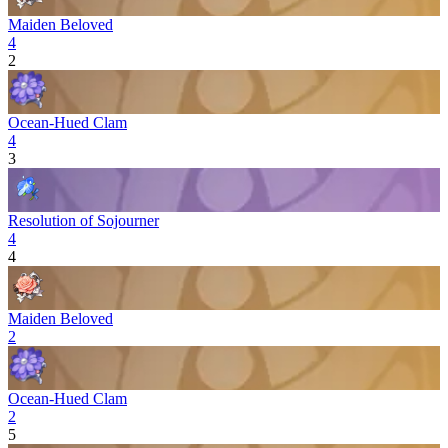
Maiden Beloved
4
2
Ocean-Hued Clam
4
3
Resolution of Sojourner
4
4
Maiden Beloved
2
Ocean-Hued Clam
2
5