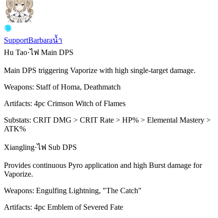
Support
Barbara
น้ำ
Hu Tao
·
ไฟ
Main DPS
Main DPS triggering
Vaporize
with high single-target damage.
Weapons:
Staff of Homa, Deathmatch
Artifacts:
4pc
Crimson Witch of Flames
Substats:
CRIT DMG > CRIT Rate > HP% > Elemental Mastery >
ATK%
Xiangling
·
ไฟ
Sub DPS
Provides continuous
Pyro
application and high
Burst
damage for
Vaporize
.
Weapons:
Engulfing Lightning, "The Catch"
Artifacts:
4pc
Emblem of Severed Fate