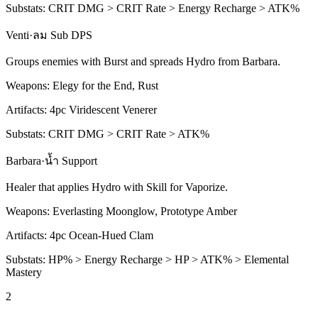
Substats:
CRIT DMG > CRIT Rate > Energy Recharge > ATK%
Venti
·
ลม
Sub DPS
Groups enemies with
Burst
and spreads
Hydro
from Barbara.
Weapons:
Elegy for the End, Rust
Artifacts:
4pc
Viridescent Venerer
Substats:
CRIT DMG > CRIT Rate > ATK%
Barbara
·
น้ำ
Support
Healer that applies
Hydro
with
Skill
for
Vaporize
.
Weapons:
Everlasting Moonglow, Prototype Amber
Artifacts:
4pc
Ocean-Hued Clam
Substats:
HP% > Energy Recharge > HP > ATK% > Elemental
Mastery
2