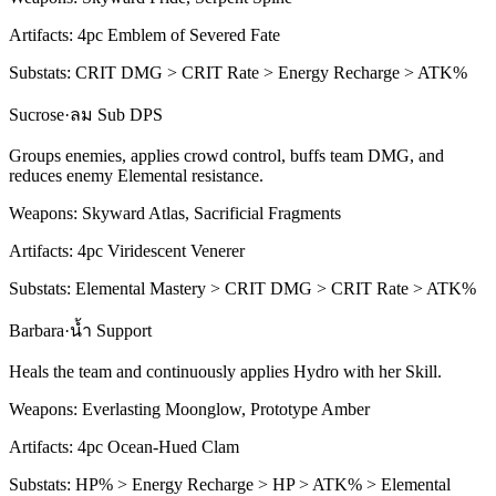
Artifacts:
4pc
Emblem of Severed Fate
Substats:
CRIT DMG > CRIT Rate > Energy Recharge > ATK%
Sucrose
·
ลม
Sub DPS
Groups enemies, applies crowd control, buffs team DMG, and
reduces enemy
Elemental
resistance.
Weapons:
Skyward Atlas, Sacrificial Fragments
Artifacts:
4pc
Viridescent Venerer
Substats:
Elemental Mastery > CRIT DMG > CRIT Rate > ATK%
Barbara
·
น้ำ
Support
Heals the team and continuously applies
Hydro
with her
Skill
.
Weapons:
Everlasting Moonglow, Prototype Amber
Artifacts:
4pc
Ocean-Hued Clam
Substats:
HP% > Energy Recharge > HP > ATK% > Elemental