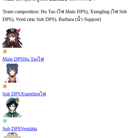
Team composition:
Hu Tao (ไฟ Main DPS), Xiangling (ไฟ Sub
DPS), Venti (ลม Sub DPS), Barbara (น้ำ Support)
Main DPS
Hu Tao
ไฟ
Sub DPS
Xiangling
ไฟ
Sub DPS
Venti
ลม