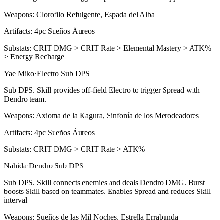
Weapons:
Clorofilo Refulgente, Espada del Alba
Artifacts:
4pc
Sueños Áureos
Substats:
CRIT DMG > CRIT Rate > Elemental Mastery > ATK%
> Energy Recharge
Yae Miko
·
Electro
Sub DPS
Sub DPS.
Skill
provides off-field
Electro
to trigger
Spread
with
Dendro
team.
Weapons:
Axioma de la Kagura, Sinfonía de los Merodeadores
Artifacts:
4pc
Sueños Áureos
Substats:
CRIT DMG > CRIT Rate > ATK%
Nahida
·
Dendro
Sub DPS
Sub DPS.
Skill
connects enemies and deals
Dendro DMG
.
Burst
boosts
Skill
based on teammates. Enables
Spread
and reduces
Skill
interval.
Weapons:
Sueños de las Mil Noches, Estrella Errabunda