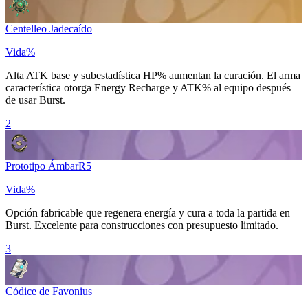
Centelleo Jadecaído
Vida%
Alta ATK base y subestadística
HP%
aumentan la curación. El arma
característica otorga
Energy Recharge
y
ATK%
al equipo después
de usar
Burst
.
2
Prototipo Ámbar
R
5
Vida%
Opción fabricable que regenera energía y cura a toda la partida en
Burst
. Excelente para construcciones con presupuesto limitado.
3
Códice de Favonius