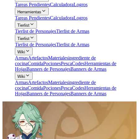
Tareas Pendientes
Calculadora
Logros
Herramientas
Tareas Pendientes
Calculadora
Logros
Tierlist
Tierlist de Personajes
Tierlist de Armas
Tierlist
Tierlist de Personajes
Tierlist de Armas
Wiki
Armas
Artefactos
Materiales
ingrediente de
cocina
Comida
Pociones
Pesca
Codes
Herramientas de
Hojas
Banners de Personajes
Banners de Armas
Wiki
Armas
Artefactos
Materiales
ingrediente de
cocina
Comida
Pociones
Pesca
Codes
Herramientas de
Hojas
Banners de Personajes
Banners de Armas