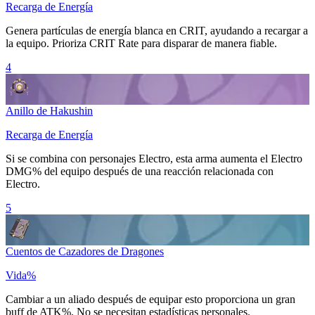
Recarga de Energía
Genera partículas de energía blanca en
CRIT
, ayudando a recargar a
la equipo. Prioriza
CRIT Rate
para disparar de manera fiable.
4
Anillo de Hakushin
Recarga de Energía
Si se combina con personajes
Electro
, esta arma aumenta el
Electro
DMG%
del equipo después de una reacción relacionada con
Electro
.
5
Cuentos de Cazadores de Dragones
Vida%
Cambiar a un aliado después de equipar esto proporciona un gran
buff de
ATK%
. No se necesitan estadísticas personales.