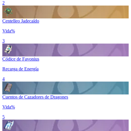
2
Centelleo Jadecaído
Vida%
3
Códice de Favonius
Recarga de Energía
4
Cuentos de Cazadores de Dragones
Vida%
5