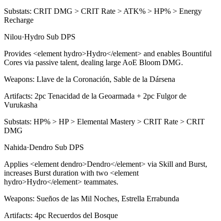
Substats:
CRIT DMG > CRIT Rate > ATK% > HP% > Energy
Recharge
Nilou
·
Hydro
Sub DPS
Provides
<
element hydro>Hydro
<
/element> and enables
Bountiful
Cores
via passive talent, dealing large AoE
Bloom
DMG.
Weapons:
Llave de la Coronación, Sable de la Dársena
Artifacts:
2pc
Tenacidad de la Geoarmada + 2pc Fulgor de
Vurukasha
Substats:
HP% > HP > Elemental Mastery > CRIT Rate > CRIT
DMG
Nahida
·
Dendro
Sub DPS
Applies
<
element dendro>Dendro
<
/element> via
Skill
and
Burst
,
increases
Burst
duration with two
<
element
hydro>Hydro
<
/element> teammates.
Weapons:
Sueños de las Mil Noches, Estrella Errabunda
Artifacts:
4pc
Recuerdos del Bosque