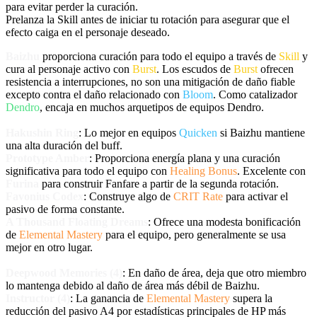
para evitar perder la curación.
Prelanza la
Skill
antes de iniciar tu rotación para asegurar que el
efecto caiga en el personaje deseado.
Baizhu
proporciona curación para todo el equipo a través de
Skill
y
cura al personaje activo con
Burst
. Los escudos de
Burst
ofrecen
resistencia a interrupciones, no son una mitigación de daño fiable
excepto contra el daño relacionado con
Bloom
. Como catalizador
Dendro
, encaja en muchos arquetipos de equipos Dendro.
Hakushin Ring
: Lo mejor en equipos
Quicken
si Baizhu mantiene
una alta duración del buff.
Prototype Amber
: Proporciona energía plana y una curación
significativa para todo el equipo con
Healing Bonus
. Excelente con
Furina
para construir Fanfare a partir de la segunda rotación.
Favonius Codex
: Construye algo de
CRIT Rate
para activar el
pasivo de forma constante.
A Thousand Floating Dreams
: Ofrece una modesta bonificación
de
Elemental Mastery
para el equipo, pero generalmente se usa
mejor en otro lugar.
Deepwood Memories (4)
: En daño de área, deja que otro miembro
lo mantenga debido al daño de área más débil de Baizhu.
Instructor (4)
: La ganancia de
Elemental Mastery
supera la
reducción del pasivo A4 por estadísticas principales de HP más