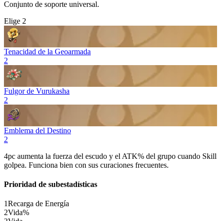
Conjunto de soporte universal.
Elige 2
Tenacidad de la Geoarmada
2
Fulgor de Vurukasha
2
Emblema del Destino
2
4pc aumenta la fuerza del escudo y el
ATK%
del grupo cuando
Skill
golpea. Funciona bien con sus curaciones frecuentes.
Prioridad de subestadísticas
1
Recarga de Energía
2
Vida%