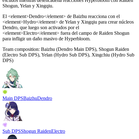
escudos mientras desencadena reacciones
Hyperbloom
con Raiden
Shogun, Yelan y Xingqiu.
El
<
element>Dendro
<
/element> de Baizhu reacciona con el
<
element>Hydro
<
/element> de Yelan y Xingqiu para crear núcleos
Dendro, que luego son activados por el
<
element>Electro
<
/element> fuera del campo de Raiden Shogun
para infligir un daño masivo de
Hyperbloom
.
Team composition:
Baizhu (Dendro Main DPS), Shogun Raiden
(Electro Sub DPS), Yelan (Hydro Sub DPS), Xingchiu (Hydro Sub
DPS)
Main DPS
Baizhu
Dendro
Sub DPS
Shogun Raiden
Electro