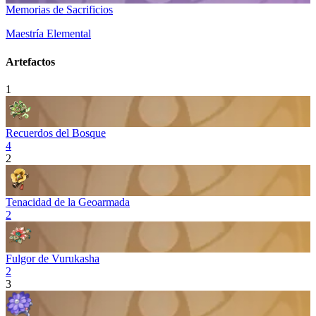
Memorias de Sacrificios
Maestría Elemental
Artefactos
1
Recuerdos del Bosque
4
2
Tenacidad de la Geoarmada
2
Fulgor de Vurukasha
2
3