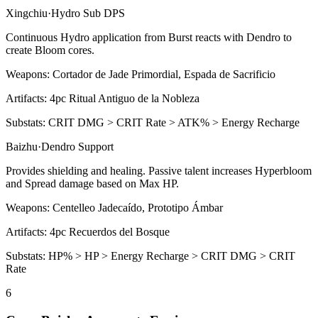
Xingchiu
·
Hydro
Sub DPS
Continuous
Hydro
application from
Burst
reacts with
Dendro
to
create
Bloom
cores.
Weapons:
Cortador de Jade Primordial, Espada de Sacrificio
Artifacts:
4pc
Ritual Antiguo de la Nobleza
Substats:
CRIT DMG > CRIT Rate > ATK% > Energy Recharge
Baizhu
·
Dendro
Support
Provides shielding and healing. Passive talent increases
Hyperbloom
and
Spread
damage based on Max HP.
Weapons:
Centelleo Jadecaído, Prototipo Ámbar
Artifacts:
4pc
Recuerdos del Bosque
Substats:
HP% > HP > Energy Recharge > CRIT DMG > CRIT
Rate
6