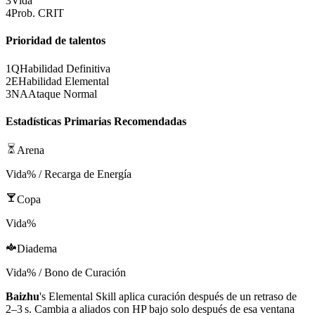
3
Vida
4
Prob. CRIT
Prioridad de talentos
1
Q
Habilidad Definitiva
2
E
Habilidad Elemental
3
NA
Ataque Normal
Estadísticas Primarias Recomendadas
Arena
Vida% / Recarga de Energía
Copa
Vida%
Diadema
Vida% / Bono de Curación
Baizhu
's
Elemental Skill
aplica curación después de un retraso de
2–3 s. Cambia a aliados con
HP
bajo solo después de esa ventana