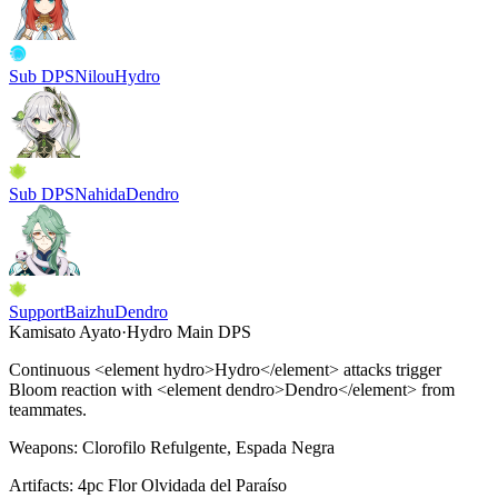
Sub DPS
Nilou
Hydro
Sub DPS
Nahida
Dendro
Support
Baizhu
Dendro
Kamisato Ayato
·
Hydro
Main DPS
Continuous
<
element hydro>Hydro
<
/element> attacks trigger
Bloom
reaction with
<
element dendro>Dendro
<
/element> from
teammates.
Weapons:
Clorofilo Refulgente, Espada Negra
Artifacts:
4pc
Flor Olvidada del Paraíso