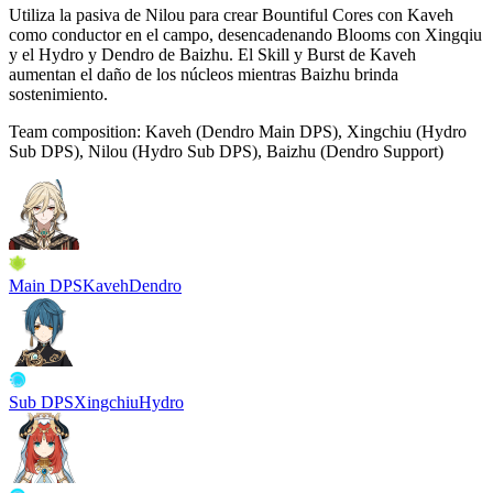
Utiliza la pasiva de Nilou para crear Bountiful Cores con Kaveh
como conductor en el campo, desencadenando Blooms con Xingqiu
y el
Hydro
y
Dendro
de Baizhu. El
Skill
y
Burst
de Kaveh
aumentan el daño de los núcleos mientras Baizhu brinda
sostenimiento.
Team composition:
Kaveh (Dendro Main DPS), Xingchiu (Hydro
Sub DPS), Nilou (Hydro Sub DPS), Baizhu (Dendro Support)
Main DPS
Kaveh
Dendro
Sub DPS
Xingchiu
Hydro