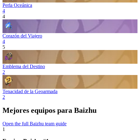
Perla Oceánica
4
4
Corazón del Viajero
4
5
Emblema del Destino
2
Tenacidad de la Geoarmada
2
Mejores equipos para Baizhu
Open the full Baizhu team guide
1