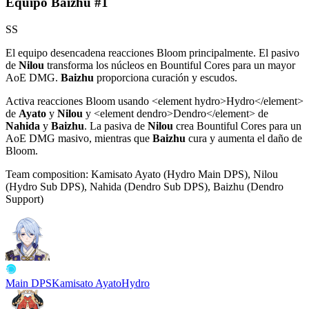
Equipo Baizhu #1
SS
El equipo desencadena reacciones
Bloom
principalmente. El pasivo
de
Nilou
transforma los núcleos en
Bountiful Cores
para un mayor
AoE DMG.
Baizhu
proporciona curación y escudos.
Activa reacciones
Bloom
usando
<
element hydro>Hydro
<
/element>
de
Ayato
y
Nilou
y
<
element dendro>Dendro
<
/element> de
Nahida
y
Baizhu
. La pasiva de
Nilou
crea
Bountiful Cores
para un
AoE DMG masivo, mientras que
Baizhu
cura y aumenta el daño de
Bloom
.
Team composition:
Kamisato Ayato (Hydro Main DPS), Nilou
(Hydro Sub DPS), Nahida (Dendro Sub DPS), Baizhu (Dendro
Support)
Main DPS
Kamisato Ayato
Hydro