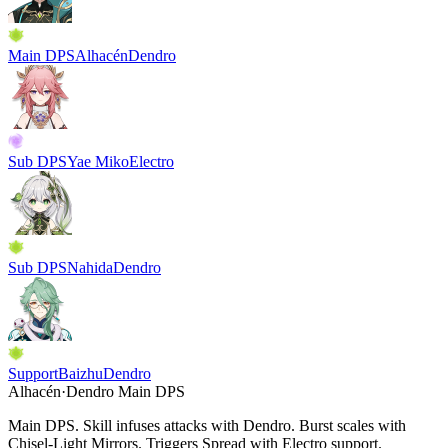
Main DPS
Alhacén
Dendro
Sub DPS
Yae Miko
Electro
Sub DPS
Nahida
Dendro
Support
Baizhu
Dendro
Alhacén
·
Dendro
Main DPS
Main DPS.
Skill
infuses attacks with
Dendro
.
Burst
scales with
Chisel-Light Mirrors. Triggers
Spread
with
Electro
support.