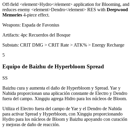
Off-field
<
element>Hydro
<
/element> application for Blooming, and
reduces enemy
<
element>Dendro
<
/element> RES with
Deepwood
Memories
4-piece effect.
Weapons:
Espada de Favonius
Artifacts:
4pc
Recuerdos del Bosque
Substats:
CRIT DMG > CRIT Rate > ATK% > Energy Recharge
5
Equipo de Baizhu de Hyperbloom Spread
SS
Baizhu cura y aumenta el daño de
Hyperbloom
y
Spread
. Yae y
Nahida proporcionan una aplicación constante de
Electro
y
Dendro
fuera del campo. Xingqiu agrega
Hidro
para los núcleos de
Bloom
.
Utiliza el
Electro
fuera del campo de Yae y el
Dendro
de Nahida
para activar
Spread
y
Hyperbloom
, con Xingqiu proporcionando
Hydro
para los núcleos de
Bloom
y Baizhu apoyando con curación
y mejoras de daño de reacción.