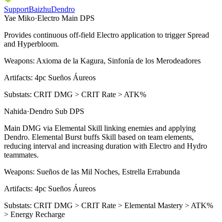
Support
Baizhu
Dendro
Yae Miko
·
Electro
Main DPS
Provides continuous off-field
Electro
application to trigger
Spread
and
Hyperbloom
.
Weapons:
Axioma de la Kagura, Sinfonía de los Merodeadores
Artifacts:
4pc
Sueños Áureos
Substats:
CRIT DMG > CRIT Rate > ATK%
Nahida
·
Dendro
Sub DPS
Main DMG via
Elemental Skill
linking enemies and applying
Dendro
.
Elemental Burst
buffs
Skill
based on team elements,
reducing interval and increasing duration with
Electro
and
Hydro
teammates.
Weapons:
Sueños de las Mil Noches, Estrella Errabunda
Artifacts:
4pc
Sueños Áureos
Substats:
CRIT DMG > CRIT Rate > Elemental Mastery > ATK%
> Energy Recharge