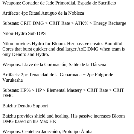
Weapons:
Cortador de Jade Primordial, Espada de Sacrificio
Artifacts:
4pc
Ritual Antiguo de la Nobleza
Substats:
CRIT DMG > CRIT Rate > ATK% > Energy Recharge
Nilou
·
Hydro
Sub DPS
Nilou provides
Hydro
for
Bloom
. Her passive creates Bountiful
Cores that burst quicker and deal larger AoE DMG when team is
only
Dendro
and
Hydro
.
Weapons:
Llave de la Coronación, Sable de la Dársena
Artifacts:
2pc
Tenacidad de la Geoarmada + 2pc Fulgor de
Vurukasha
Substats:
HP% > HP > Elemental Mastery > CRIT Rate > CRIT
DMG
Baizhu
·
Dendro
Support
Baizhu provides shield and healing. His passive increases
Bloom
DMG based on his Max HP.
Weapons:
Centelleo Jadecaído, Prototipo Ámbar