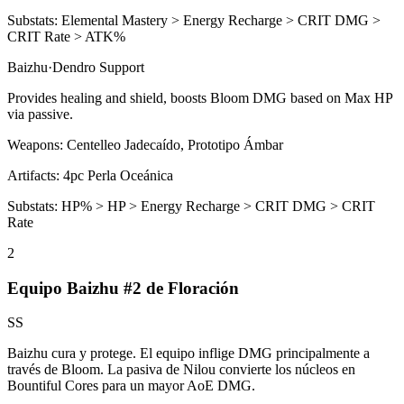
Substats:
Elemental Mastery > Energy Recharge > CRIT DMG >
CRIT Rate > ATK%
Baizhu
·
Dendro
Support
Provides healing and shield, boosts
Bloom
DMG based on Max HP
via passive.
Weapons:
Centelleo Jadecaído, Prototipo Ámbar
Artifacts:
4pc
Perla Oceánica
Substats:
HP% > HP > Energy Recharge > CRIT DMG > CRIT
Rate
2
Equipo Baizhu #2 de Floración
SS
Baizhu cura y protege. El equipo inflige DMG principalmente a
través de
Bloom
. La pasiva de Nilou convierte los núcleos en
Bountiful Cores para un mayor AoE DMG.