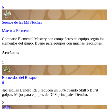
6
Sueños de las Mil Noches
Maestría Elemental
Comparte
Elemental Mastery
con compañeros de equipo según los
elementos del grupo. Bueno para equipos con muchas reacciones.
Artefactos
1
Recuerdos del Bosque
4
4pc astillas
Dendro RES
reducen un 30% cuando
Skill
o
Burst
golpea. Mejor para equipos de DPS principales
Dendro
.
2