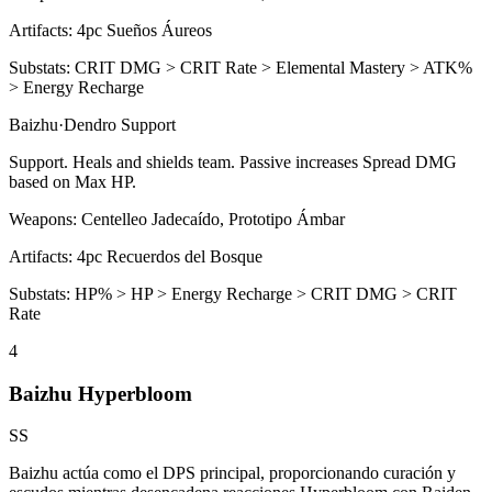
Artifacts:
4pc
Sueños Áureos
Substats:
CRIT DMG > CRIT Rate > Elemental Mastery > ATK%
> Energy Recharge
Baizhu
·
Dendro
Support
Support. Heals and shields team. Passive increases
Spread
DMG
based on Max HP.
Weapons:
Centelleo Jadecaído, Prototipo Ámbar
Artifacts:
4pc
Recuerdos del Bosque
Substats:
HP% > HP > Energy Recharge > CRIT DMG > CRIT
Rate
4
Baizhu Hyperbloom
SS
Baizhu actúa como el DPS principal, proporcionando curación y