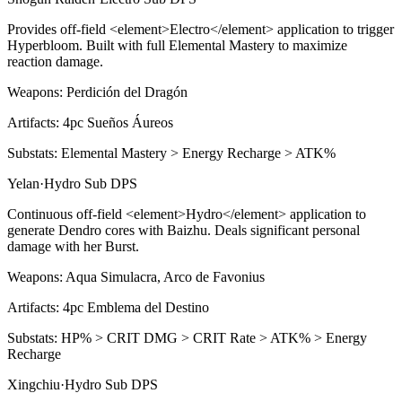
Provides off-field
<
element>Electro
<
/element> application to trigger
Hyperbloom
. Built with full Elemental Mastery to maximize
reaction damage.
Weapons:
Perdición del Dragón
Artifacts:
4pc
Sueños Áureos
Substats:
Elemental Mastery > Energy Recharge > ATK%
Yelan
·
Hydro
Sub DPS
Continuous off-field
<
element>Hydro
<
/element> application to
generate Dendro cores with Baizhu. Deals significant personal
damage with her
Burst
.
Weapons:
Aqua Simulacra, Arco de Favonius
Artifacts:
4pc
Emblema del Destino
Substats:
HP% > CRIT DMG > CRIT Rate > ATK% > Energy
Recharge
Xingchiu
·
Hydro
Sub DPS