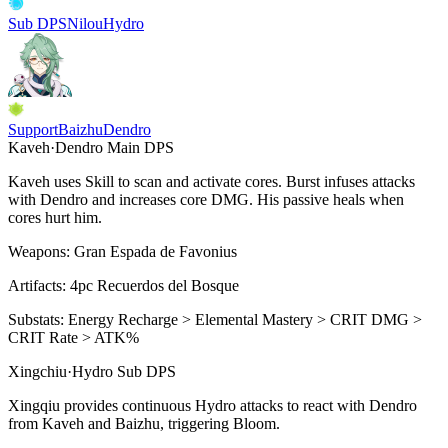
Sub DPS
Nilou
Hydro
Support
Baizhu
Dendro
Kaveh
·
Dendro
Main DPS
Kaveh uses
Skill
to scan and activate cores.
Burst
infuses attacks
with
Dendro
and increases core DMG. His passive heals when
cores hurt him.
Weapons:
Gran Espada de Favonius
Artifacts:
4pc
Recuerdos del Bosque
Substats:
Energy Recharge > Elemental Mastery > CRIT DMG >
CRIT Rate > ATK%
Xingchiu
·
Hydro
Sub DPS
Xingqiu provides continuous
Hydro
attacks to react with
Dendro
from Kaveh and Baizhu, triggering
Bloom
.