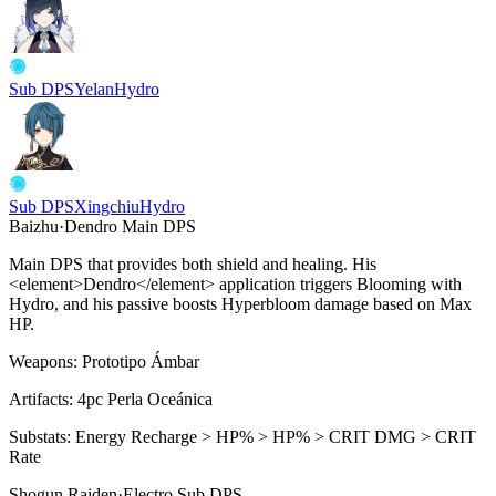
Sub DPS
Yelan
Hydro
Sub DPS
Xingchiu
Hydro
Baizhu
·
Dendro
Main DPS
Main DPS that provides both shield and healing. His
<
element>Dendro
<
/element> application triggers Blooming with
Hydro, and his passive boosts
Hyperbloom
damage based on Max
HP.
Weapons:
Prototipo Ámbar
Artifacts:
4pc
Perla Oceánica
Substats:
Energy Recharge > HP% > HP% > CRIT DMG > CRIT
Rate
Shogun Raiden
·
Electro
Sub DPS