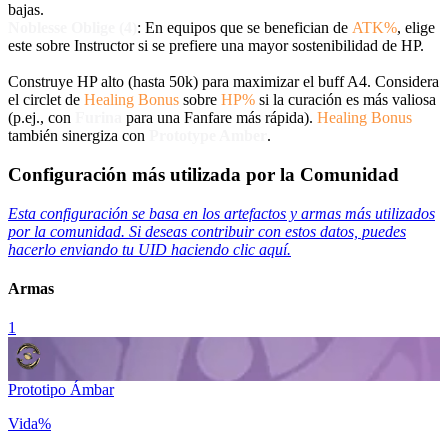
bajas.
Noblesse Oblige (4)
: En equipos que se benefician de
ATK%
, elige
este sobre Instructor si se prefiere una mayor sostenibilidad de HP.
Construye HP alto (hasta 50k) para maximizar el buff A4. Considera
el circlet de
Healing Bonus
sobre
HP%
si la curación es más valiosa
(p.ej., con
Furina
para una Fanfare más rápida).
Healing Bonus
también sinergiza con
Prototype Amber
.
Configuración más utilizada por la Comunidad
Esta configuración se basa en los artefactos y armas más utilizados
por la comunidad. Si deseas contribuir con estos datos, puedes
hacerlo enviando tu UID haciendo clic aquí.
Armas
1
Prototipo Ámbar
Vida%