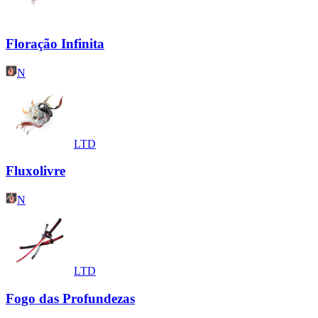
Floração Infinita
N
LTD
Fluxolivre
N
LTD
Fogo das Profundezas