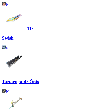
N
LTD
Swish
N
Tartaruga de Ônix
N