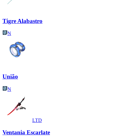
Tigre Alabastro
N
União
N
LTD
Ventania Escarlate