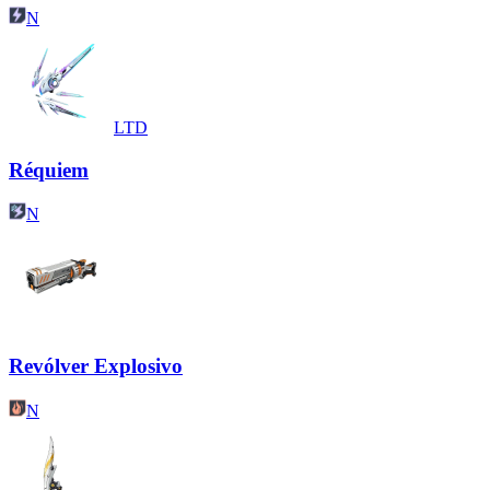
N
LTD
Réquiem
N
Revólver Explosivo
N