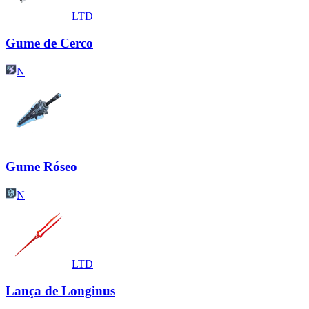
LTD
Gume de Cerco
N
Gume Róseo
N
LTD
Lança de Longinus