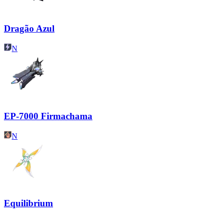
Dragão Azul
N
EP-7000 Firmachama
N
Equilibrium