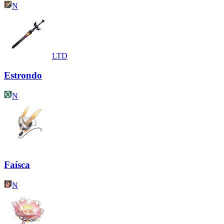
N
LTD
Estrondo
N
Faísca
N