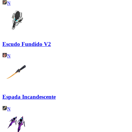
N
Escudo Fundido V2
N
Espada Incandescente
N