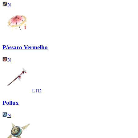
N
Pássaro Vermelho
N
LTD
Pollux
N