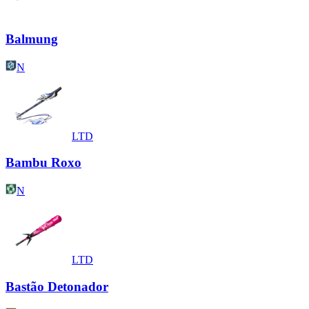
Balmung
N
LTD
Bambu Roxo
N
LTD
Bastão Detonador