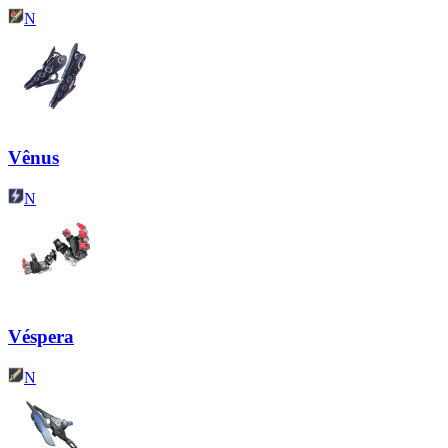
N
Vênus
N
Véspera
N