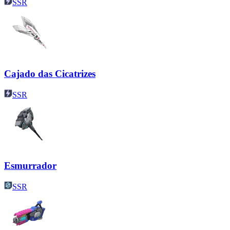
SSR
Cajado das Cicatrizes
SSR
Esmurrador
SSR