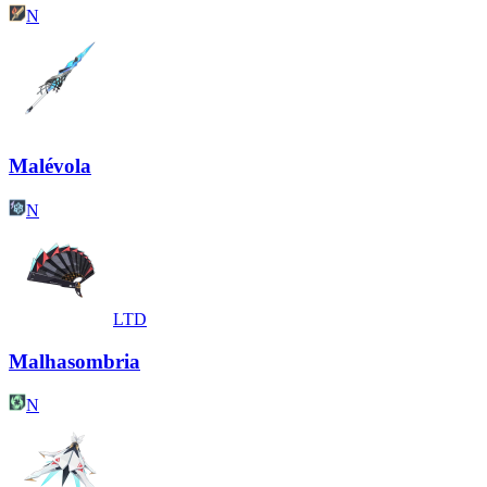
N
Malévola
N
LTD
Malhasombria
N