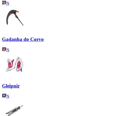
N
Gadanha do Corvo
N
Gleipnir
N