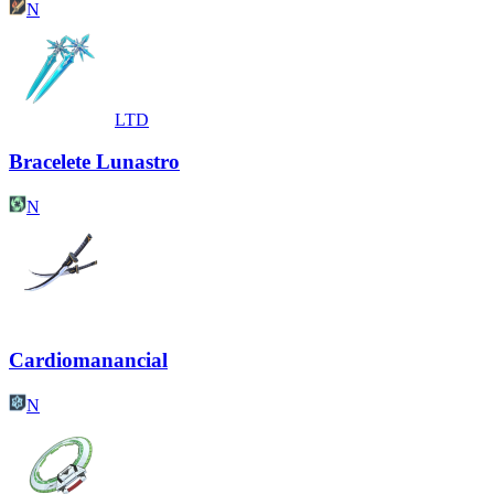
N
LTD
Bracelete Lunastro
N
Cardiomanancial
N