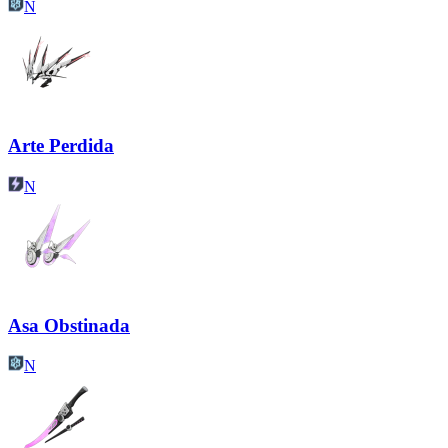
N
Arte Perdida
N
Asa Obstinada
N