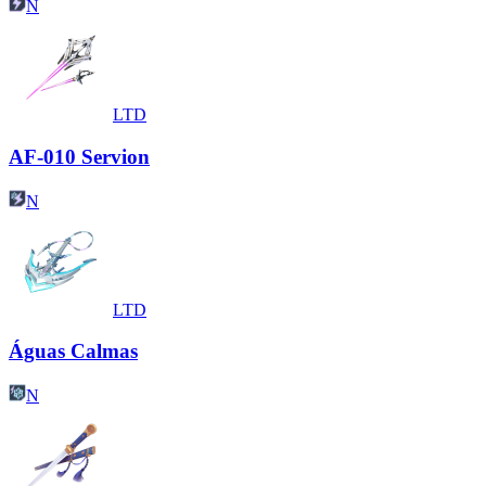
N
LTD
AF-010 Servion
N
LTD
Águas Calmas
N