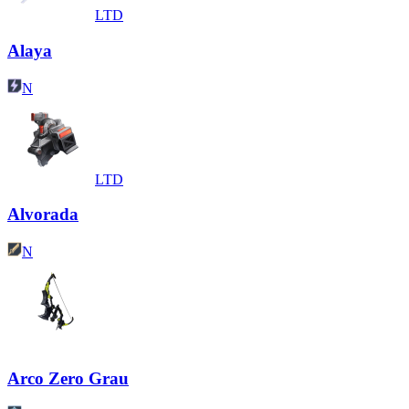
LTD
Alaya
N
LTD
Alvorada
N
Arco Zero Grau