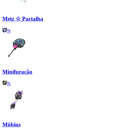
Metz ☆ Pactalha
N
Minifuracão
N
Möbius