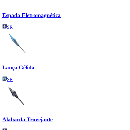
Espada Eletromagnética
SR
Lança Gélida
SR
Alabarda Trovejante