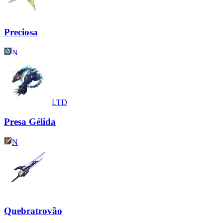
Preciosa
N
LTD
Presa Gélida
N
Quebratrovão