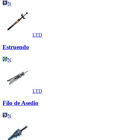
N
LTD
Estruendo
N
LTD
Filo de Asedio
N