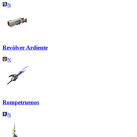
N
Revólver Ardiente
N
Rompetruenos
N