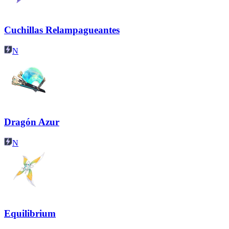
Cuchillas Relampagueantes
N
Dragón Azur
N
Equilibrium