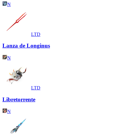
N
LTD
Lanza de Longinus
N
LTD
Libretorrente
N