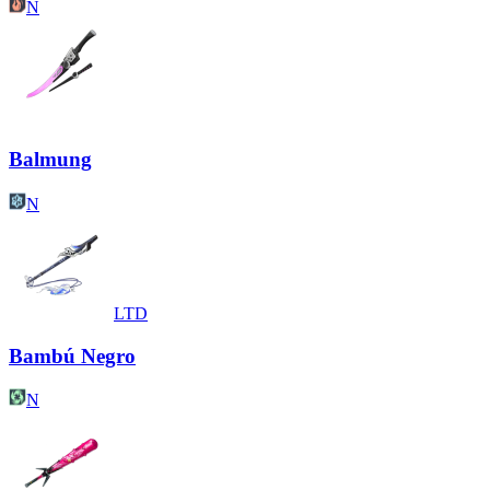
N
Balmung
N
LTD
Bambú Negro
N