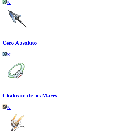
N
Cero Absoluto
N
Chakram de los Mares
N