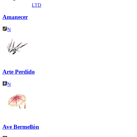
LTD
Amanecer
N
Arte Perdido
N
Ave Bermellón