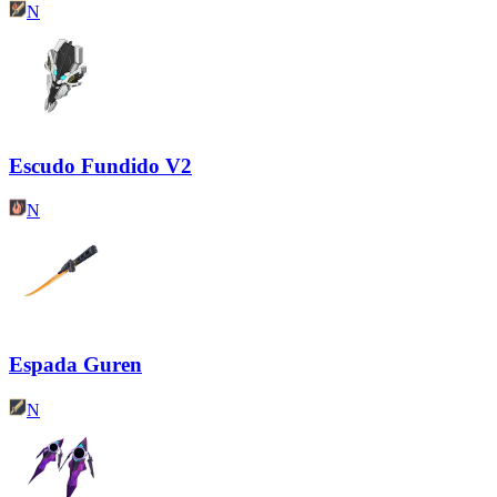
N
Escudo Fundido V2
N
Espada Guren
N