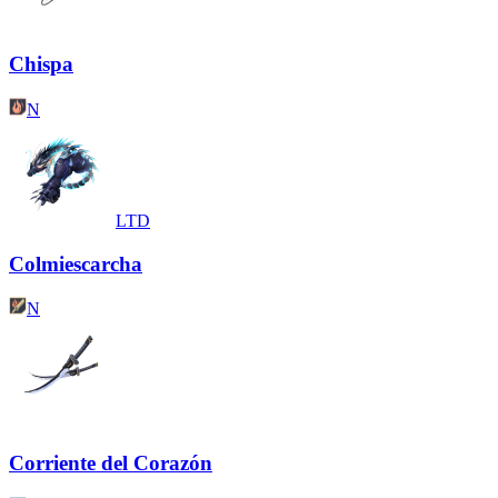
Chispa
N
LTD
Colmiescarcha
N
Corriente del Corazón