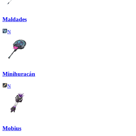
Maldades
N
Minihuracán
N
Mobius