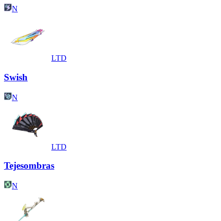
N
LTD
Swish
N
LTD
Tejesombras
N