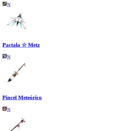
N
Pactala ☆ Metz
N
Pincel Meteórico
N