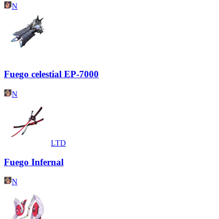
N
Fuego celestial EP-7000
N
LTD
Fuego Infernal
N