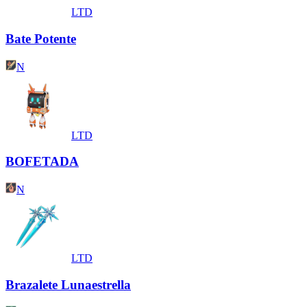
LTD
Bate Potente
N
LTD
BOFETADA
N
LTD
Brazalete Lunaestrella