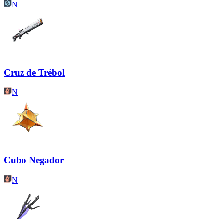
N
Cruz de Trébol
N
Cubo Negador
N