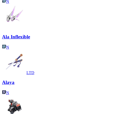
N
Ala Inflexible
N
LTD
Alaya
N