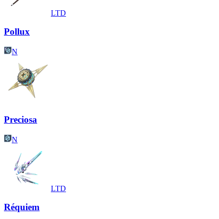
LTD
Pollux
N
Preciosa
N
LTD
Réquiem