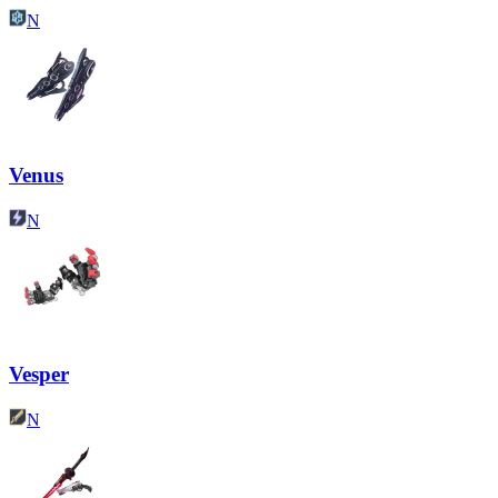
N
Venus
N
Vesper
N