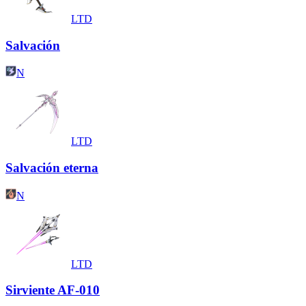
LTD
Salvación
N
LTD
Salvación eterna
N
LTD
Sirviente AF-010